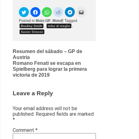
Posted in
Moto GP
,
MotoE
Tagged
,
,
Bradley Smith
mike di meglio
Xavier Simeon
Post
Resumen del sábado – GP de
Austria
navigation
Romano Fenati se escapa en
Spielberg para lograr la primera
victoria de 2019
Leave a Reply
Your email address will not be
published.
Required fields are marked
*
Comment
*