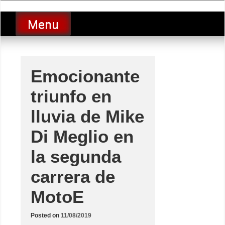
Skip
luciolopezgp
to
Lucio Lopez GP
Menu
content
Emocionante
triunfo en
lluvia de Mike
Di Meglio en
la segunda
carrera de
MotoE
Posted on
11/08/2019