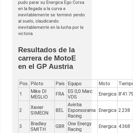
pudo parar su Energica Ego Corsa
en la llegada a la curva e
inevitablemente se terminó yendo
al suelo, claudicando
inevitablemente en la lucha por la
victoria.
Resultados de la
carrera de MotoE
en el GP Austria
Pos.
Piloto
País
Equipo
Moto
Tiempo
Mike DI
EG 0,0 Marc
1
FRA
Energica
8’41.7
MEGLIO
VDS
Avintia
Xavier
2
BEL
Esponsorama
Energica
2.238
SIMEON
Racing
Bradley
One Energy
3
GBR
Energica
4.368
SMITH
Racing