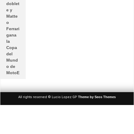
doblet
e y
Matte
o
Ferrari
gana
la
Copa
del
Mund
o de
MotoE
All rights reserved © Lucio Lopez GP
Theme by Seos Themes