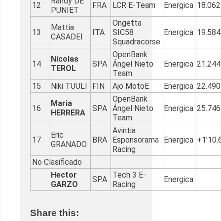
Randy DE
12
FRA
LCR E-Team
Energica
18.062
PUNIET
Ongetta
Mattia
13
ITA
SIC58
Energica
19.584
CASADEI
Squadracorse
OpenBank
Nicolas
14
SPA
Ángel Nieto
Energica
21.244
TEROL
Team
15
Niki TUULI
FIN
Ajo MotoE
Energica
22.490
OpenBank
Maria
16
SPA
Ángel Nieto
Energica
25.746
HERRERA
Team
Avintia
Eric
17
BRA
Esponsorama
Energica
+1’10.
GRANADO
Racing
No Clasificado
Hector
Tech 3 E-
SPA
Energica
GARZO
Racing
Share this: