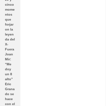
cinco
mome
ntos
que
forjar
on la
leyen
da del
X-
Fuera
Joan
Mir:
“Me
doy
un 8
alto”
Eric
Grana
do se
hace
con el