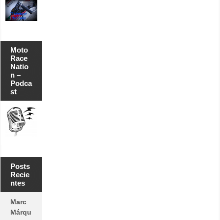
Moto
Race
Natio
n –
Podca
st
Posts
Recie
ntes
Marc
Márqu