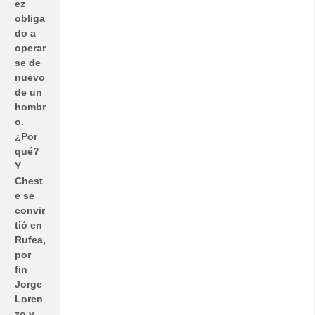
ez
obliga
do a
operar
se de
nuevo
de un
hombr
o.
¿Por
qué?
Y
Chest
e se
convir
tió en
Rufea,
por
fin
Jorge
Loren
zo y