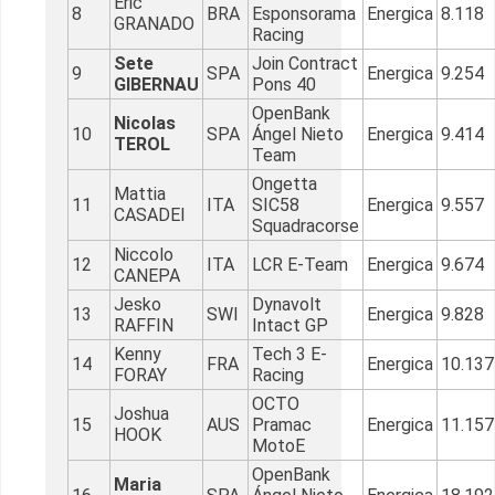
Eric
8
BRA
Esponsorama
Energica
8.118
GRANADO
Racing
Sete
Join Contract
9
SPA
Energica
9.254
GIBERNAU
Pons 40
OpenBank
Nicolas
10
SPA
Ángel Nieto
Energica
9.414
TEROL
Team
Ongetta
Mattia
11
ITA
SIC58
Energica
9.557
CASADEI
Squadracorse
Niccolo
12
ITA
LCR E-Team
Energica
9.674
CANEPA
Jesko
Dynavolt
13
SWI
Energica
9.828
RAFFIN
Intact GP
Kenny
Tech 3 E-
14
FRA
Energica
10.137
FORAY
Racing
OCTO
Joshua
15
AUS
Pramac
Energica
11.157
HOOK
MotoE
OpenBank
Maria