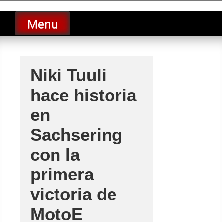
Skip
luciolopezgp
to
Lucio Lopez GP
Menu
content
Niki Tuuli
hace historia
en
Sachsering
con la
primera
victoria de
MotoE