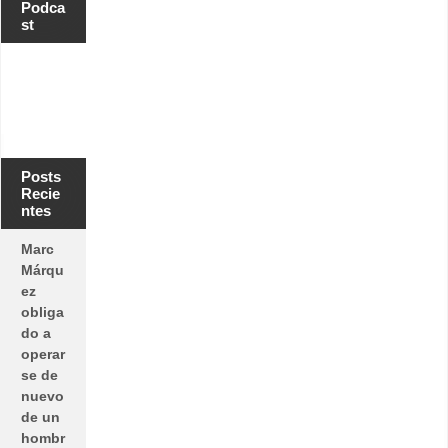
Podca
st
Posts
Recie
ntes
Marc
Márqu
ez
obliga
do a
operar
se de
nuevo
de un
hombr