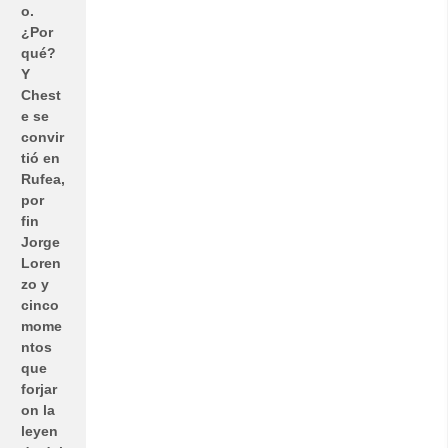
o.
¿Por
qué?
Y
Chest
e se
convir
tió en
Rufea,
por
fin
Jorge
Loren
zo y
cinco
mome
ntos
que
forjar
on la
leyen