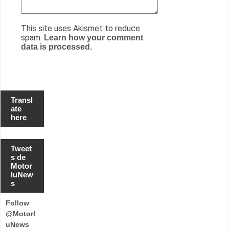
This site uses Akismet to reduce
spam.
Learn how your comment
data is processed.
Transl
ate
here
Tweet
s de
Motor
luNew
s
Follow
@Motorl
uNews