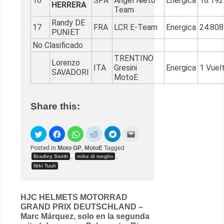
16
SPA
Ángel Nieto
Energica
18.192
HERRERA
Team
Randy DE
17
FRA
LCR E-Team
Energica
24.808
PUNIET
No Clasificado
TRENTINO
Lorenzo
ITA
Gresini
Energica
1 Vuel
SAVADORI
MotoE
Share this:
Posted in
Moto GP
,
MotoE
Tagged
,
,
Bradley Smith
mike di meglio
Niki Tuuli
Post
HJC HELMETS MOTORRAD
GRAND PRIX DEUTSCHLAND –
navigation
Marc Márquez, solo en la segunda