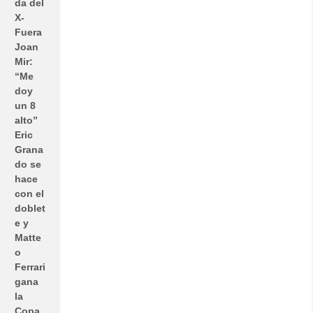
da del
X-
Fuera
Joan
Mir:
“Me
doy
un 8
alto”
Eric
Grana
do se
hace
con el
doblet
e y
Matte
o
Ferrari
gana
la
Copa