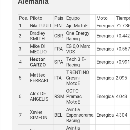
Alemania
Pos.
Piloto
País
Equipo
Moto
Tiempo
1
Niki TUULI
FIN
Ajo MotoE
Energica
7’27.8
Bradley
One Energy
2
GBR
Energica
+0.442
SMITH
Racing
Mike DI
EG 0,0 Marc
3
FRA
Energica
+0.567
MEGLIO
VDS
Hector
Tech 3 E-
4
SPA
Energica
+0.991
GARZO
Racing
TRENTINO
Matteo
5
ITA
Gresini
Energica
2.095
FERRARI
MotoE
OCTO
Alex DE
6
RSM
Pramac
Energica
4.048
ANGELIS
MotoE
Avintia
Xavier
7
BEL
Esponsorama
Energica
4.304
SIMEON
Racing
Avintia