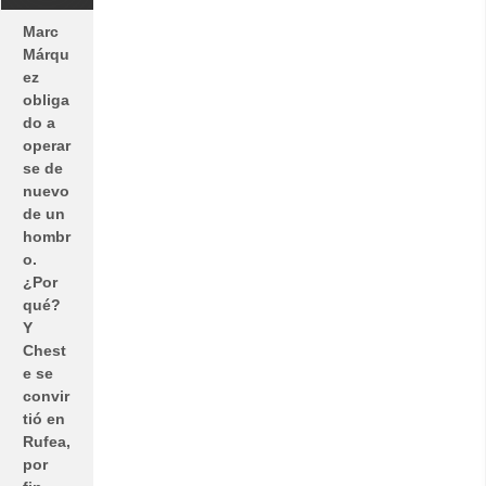
Marc
Márqu
ez
obliga
do a
operar
se de
nuevo
de un
hombr
o.
¿Por
qué?
Y
Chest
e se
convir
tió en
Rufea,
por