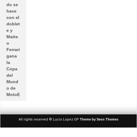
do se
hace
con el
doblet
e y
Matte
o
Ferrari
gana
la
Copa
del
Mund
o de
MotoE
All rights reserved © Lucio Lopez GP
Theme by Seos Themes