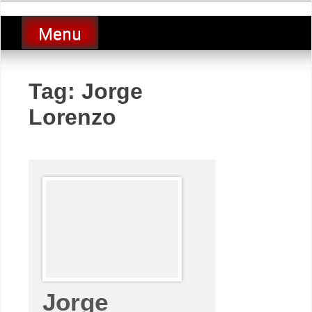
Skip
luciolopezgp
to
Lucio Lopez GP
Menu
content
Tag:
Jorge
Lorenzo
Jorge