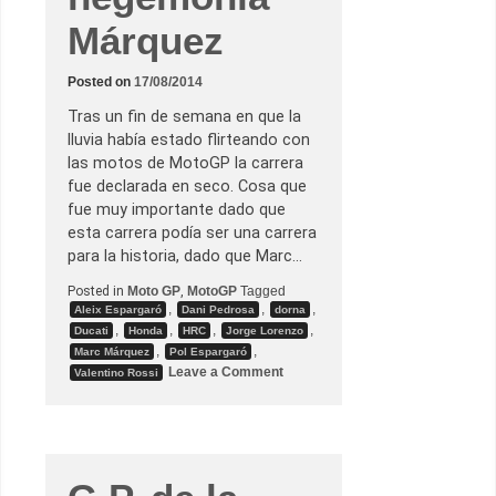
n
l
Márquez
a
s
s
Posted on
17/08/2014
e
n
Tras un fin de semana en que la
s
a
lluvia había estado flirteando con
c
las motos de MotoGP la carrera
i
o
fue declarada en seco. Cosa que
n
fue muy importante dado que
e
s
esta carrera podía ser una carrera
para la historia, dado que Marc…
Posted in
Moto GP
,
MotoGP
Tagged
,
,
,
Aleix Espargaró
Dani Pedrosa
dorna
,
,
,
,
Ducati
Honda
HRC
Jorge Lorenzo
,
,
Marc Márquez
Pol Espargaró
o
Leave a Comment
Valentino Rossi
n
G
.
P
.
d
e
B