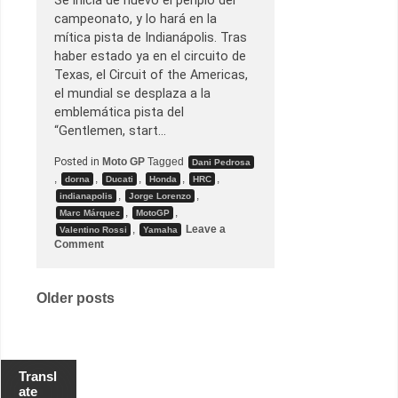
Se inicia de nuevo el periplo del
s
:
campeonato, y lo hará en la
P
mítica pista de Indianápolis. Tras
a
r
haber estado ya en el circuito de
r
Texas, el Circuit of the Americas,
i
l
el mundial se desplaza a la
l
emblemática pista del
a
d
“Gentlemen, start…
e
s
Posted in
Moto GP
Tagged
a
Dani Pedrosa
l
,
,
,
,
,
dorna
Ducati
Honda
HRC
i
,
,
indianapolis
Jorge Lorenzo
d
,
,
a
Marc Márquez
MotoGP
d
,
Leave a
Valentino Rossi
Yamaha
e
o
Comment
M
n
o
H
t
o
o
r
Posts
Older posts
G
a
P
r
navigation
i
o
s
d
Transl
e
ate
l