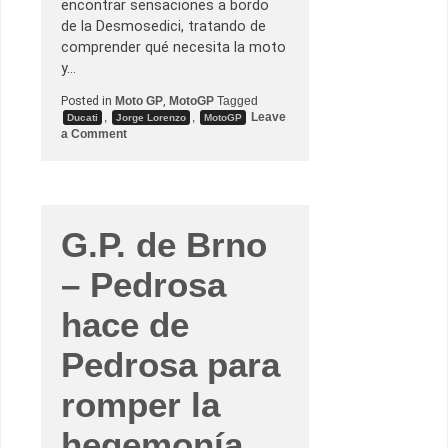
encontrar sensaciones a bordo
r
a
de la Desmosedici, tratando de
s
comprender qué necesita la moto
e
l
y…
a
l
Posted in
Moto GP
,
MotoGP
Tagged
l
,
,
Leave
e
Ducati
Jorge Lorenzo
MotoGP
v
o
a Comment
a
n
M
J
a
o
r
r
c
g
M
e
á
L
G.P. de Brno
r
o
q
r
u
– Pedrosa
e
e
n
z
z
hace de
o
s
e
Pedrosa para
c
e
n
romper la
t
r
a
hegemonía
e