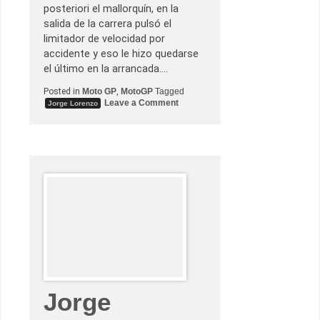
posteriori el mallorquín, en la
salida de la carrera pulsó el
limitador de velocidad por
accidente y eso le hizo quedarse
el último en la arrancada.…
Posted in
Moto GP
,
MotoGP
Tagged
o
Leave a Comment
Jorge Lorenzo
n
J
o
r
g
e
L
o
r
e
n
z
o
e
m
p
i
e
z
Jorge
a
m