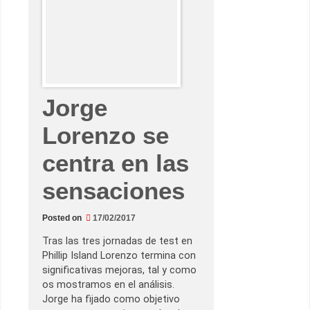
h
i
l
l
i
p
I
s
l
a
Jorge
n
d
:
Lorenzo se
l
a
s
centra en las
i
m
u
sensaciones
l
a
c
i
Posted on
17/02/2017
ó
n
Tras las tres jornadas de test en
d
Phillip Island Lorenzo termina con
e
c
significativas mejoras, tal y como
a
os mostramos en el análisis.
r
r
Jorge ha fijado como objetivo
e