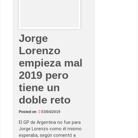
n
z
o
e
n
M
o
n
Jorge
t
m
e
Lorenzo
l
ó
:
empieza mal
m
á
s
2019 pero
a
l
l
tiene un
á
d
e
doble reto
l
e
r
Posted on
03/04/2019
r
o
r
El GP de Argentina no fue para
Jorge Lorenzo como él mismo
esperaba, según comentó a