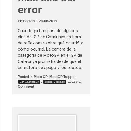
e
error
f
o
r
j
Posted on
20/06/2019
a
r
Cuando ya han pasado algunos
o
n
días del GP de Catalunya es hora
l
de reflexionar sobre qué ocurrió y
a
l
cómo ocurrió. La carrera de la
e
categoría de MotoGP en el GP de
y
e
Catalunya prometía desde que el
n
semáforo se apagó y los pilotos…
d
a
d
Posted in
Moto GP
,
MotoGP
Tagged
e
,
Leave a
GP Catalunya
Jorge Lorenzo
l
o
Comment
X
n
-
J
F
o
u
r
e
g
r
e
a
L
o
r
e