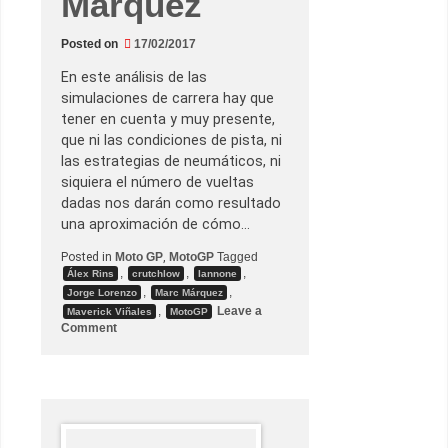
Márquez
e
r
a
Posted on
17/02/2017
d
e
l
En este análisis de las
G
simulaciones de carrera hay que
a
r
tener en cuenta y muy presente,
d
que ni las condiciones de pista, ni
a
las estrategias de neumáticos, ni
siquiera el número de vueltas
dadas nos darán como resultado
una aproximación de cómo…
Posted in
Moto GP
,
MotoGP
Tagged
,
,
,
Álex Rins
crutchlow
Iannone
,
,
Jorge Lorenzo
Marc Márquez
,
Leave a
Maverick Viñales
MotoGP
o
Comment
n
T
e
s
t
d
e
P