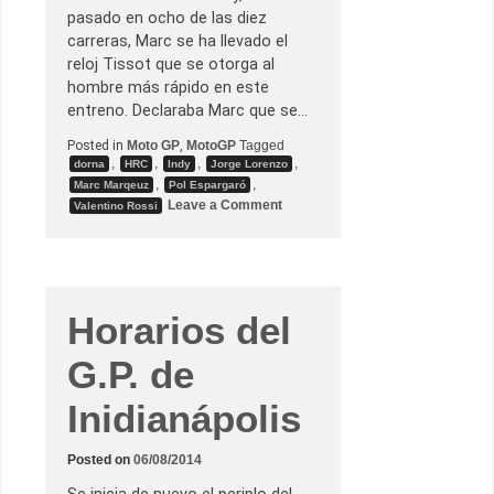
s
pasado en ocho de las diez
h
carreras, Marc se ha llevado el
o
r
reloj Tissot que se otorga al
a
hombre más rápido en este
r
i
entreno. Declaraba Marc que se…
o
s
Posted in
Moto GP
,
MotoGP
Tagged
d
,
,
,
,
dorna
HRC
Indy
Jorge Lorenzo
e
B
,
,
Marc Marqeuz
Pol Espargaró
r
o
Leave a Comment
Valentino Rossi
n
n
o
G
.
P
.
d
e
Horarios del
I
n
d
G.P. de
i
a
n
Inidianápolis
a
p
o
Posted on
06/08/2014
l
i