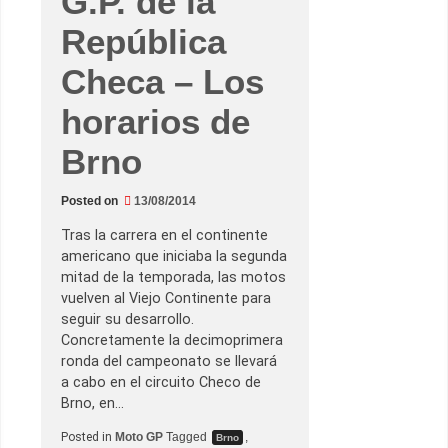
G.P. de la
r
n
República
o
–
P
Checa – Los
e
d
horarios de
r
o
s
Brno
a
h
a
c
Posted on
13/08/2014
e
d
Tras la carrera en el continente
e
P
americano que iniciaba la segunda
e
mitad de la temporada, las motos
d
r
vuelven al Viejo Continente para
o
seguir su desarrollo.
s
a
Concretamente la decimoprimera
p
ronda del campeonato se llevará
a
r
a cabo en el circuito Checo de
a
Brno, en…
r
o
m
Posted in
Moto GP
Tagged
,
Brno
p