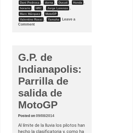
,
,
,
,
Dani Pedrosa
dorna
Ducati
Honda
e
r
,
,
,
horario
HRC
Jorge Lorenzo
l
,
,
Marc Márquez
MotoGP
a
,
Leave a
Valentino Rossi
Yamaha
h
o
e
Comment
n
g
G
e
.
m
P
o
.
n
d
í
e
a
G.P. de
l
M
a
á
Indianapolis:
R
r
e
q
p
u
Parrilla de
ú
e
b
z
l
salida de
i
c
a
MotoGP
C
h
e
c
Posted on
09/08/2014
a
–
Al límite de la lluvia los pilotos han
L
hecho la clasificatoria y, como ha
o