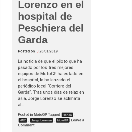
a
Lorenzo en el
l
2
hospital de
0
1
9
Peschiera del
p
e
r
Garda
o
t
i
e
Posted on
20/01/2019
n
e
La noticia de que el piloto que ha
u
n
pasado por los tres mejores
d
equipos de MotoGP ha estado en
o
b
el hospital, la ha lanzado el
l
periódico local “Corriere del
e
r
Garda”. Tras unos días de relax en
e
asia, Jorge Lorenzo se aclimata
t
o
al…
Posted in
MotoGP
Tagged
,
Honda
,
,
Leave a
HRC
Jorge Lorenzo
MotoGP
o
Comment
n