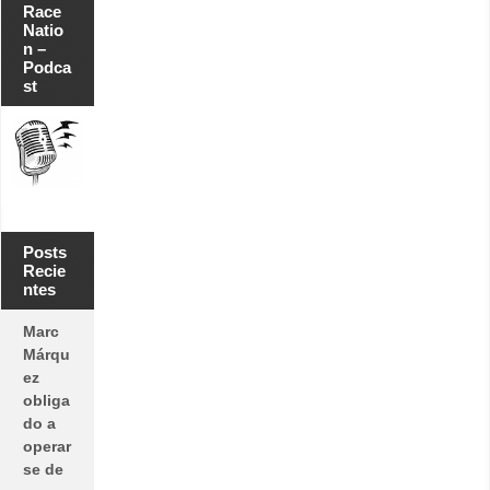
Race
Natio
n –
Podca
st
Posts
Recie
ntes
Marc
Márqu
ez
obliga
do a
operar
se de