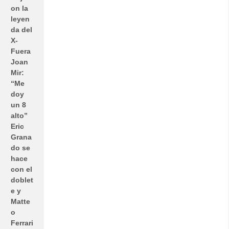
on la
leyen
da del
X-
Fuera
Joan
Mir:
“Me
doy
un 8
alto”
Eric
Grana
do se
hace
con el
doblet
e y
Matte
o
Ferrari