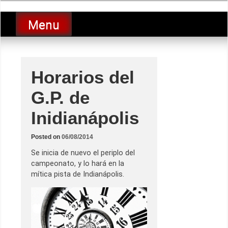
Skip
luciolopezgp
to
Lucio Lopez GP
Menu
content
Horarios del
G.P. de
Inidianápolis
Posted on
06/08/2014
Se inicia de nuevo el periplo del
campeonato, y lo hará en la
mítica pista de Indianápolis.