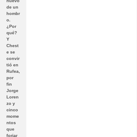
nuevo
de un
hombr
o.
¿Por
qué?
Y
Chest
e se
convir
tió en
Rufea,
por
fin
Jorge
Loren
zo y
cinco
mome
ntos
que
forjar