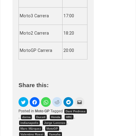
Moto3 Carrera
17:00
Moto2 Carrera
18:20
MotoGP Carrera
20:00
Share this:
Posted in
Moto GP
Tagged
Dani Pedrosa
,
,
,
,
,
dorna
Ducati
Honda
HRC
,
,
indianapolis
Jorge Lorenzo
,
,
Marc Márquez
MotoGP
,
Valentino Rossi
Yamaha