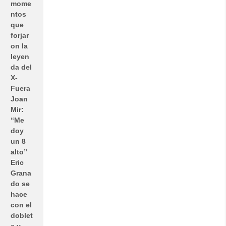
mome
ntos
que
forjar
on la
leyen
da del
X-
Fuera
Joan
Mir:
“Me
doy
un 8
alto”
Eric
Grana
do se
hace
con el
doblet
e y