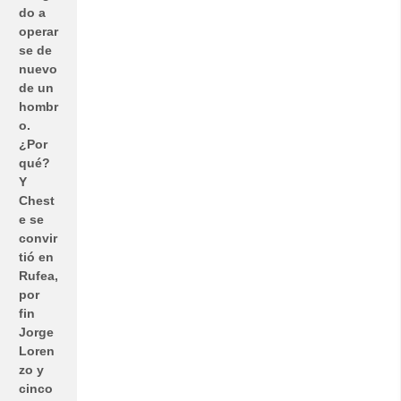
do a
operar
se de
nuevo
de un
hombr
o.
¿Por
qué?
Y
Chest
e se
convir
tió en
Rufea,
por
fin
Jorge
Loren
zo y
cinco