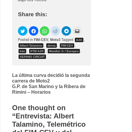
Share this:
Posted in
FIM-CEV
,
Moto3
Tagged
,
AJO
,
,
,
Albert Talamino
dorna
FIM-CEV
,
,
,
ktm
KTM AJO
Mundial Jr / Europeo
SEPANG CIRCUIT
Post
La última curva decidió la segunda
carrera de Moto2
navigation
G.P. de San Marino y la Ribera de
Rimini – Horarios
One thought on
“
Entrevista: Albert
Talamino, Telemétrico