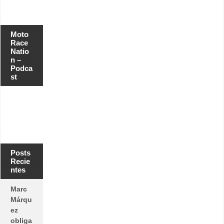
Moto
Race
Natio
n –
Podca
st
Posts
Recie
ntes
Marc
Márqu
ez
obliga