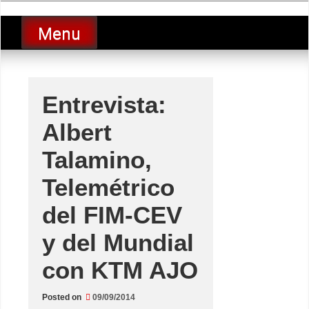
Skip
luciolopezgp
to
Lucio Lopez GP
Menu
content
Entrevista:
Albert
Talamino,
Telemétrico
del FIM-CEV
y del Mundial
con KTM AJO
Posted on
09/09/2014