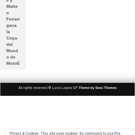
Matte
o
Ferrari
gana
la
Copa
del
Mund
o de
MotoE
All rights reserved © Lucio Lopez GP
Theme by Seos Themes
Privacy & Cookies: This site uses cookies. By continuing to use this