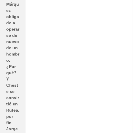
Márqu
ez
obliga
do a
operar
se de
nuevo
de un
hombr
o.
¿Por
qué?
Y
Chest
e se
convir
tió en
Rufea,
por
fin
Jorge