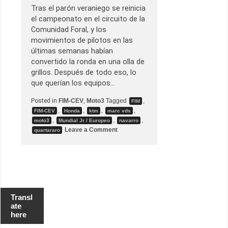
Tras el parón veraniego se reinicia
el campeonato en el circuito de la
Comunidad Foral, y los
movimientos de pilotos en las
últimas semanas habían
convertido la ronda en una olla de
grillos. Después de todo eso, lo
que querían los equipos…
Posted in
FIM-CEV
,
Moto3
Tagged
,
FIM
,
,
,
,
FIM-CEV
Honda
ktm
marc vds
,
,
,
moto3
Mundial Jr / Europeo
navarro
o
Leave a Comment
quartararo
n
G
.
P
.
d
e
N
a
Transl
v
ate
a
here
r
r
a