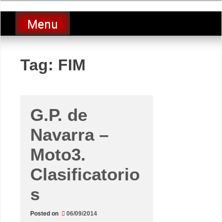
Skip
luciolopezgp
to
Lucio Lopez GP
Menu
content
Tag:
FIM
G.P. de
Navarra –
Moto3.
Clasificatorio
s
Posted on
06/09/2014