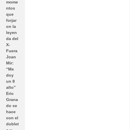
mome
ntos
que
forjar
on la
leyen
da del
X-
Fuera
Joan
Mir:
“Me
doy
un 8
alto”
Eric
Grana
do se
hace
con el
doblet