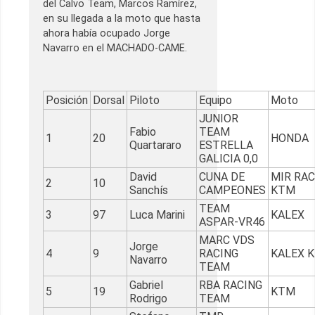
del Calvo Team, Marcos Ramírez,
en su llegada a la moto que hasta
ahora había ocupado Jorge
Navarro en el MACHADO-CAME.
Posición
Dorsal
Piloto
Equipo
Moto
JUNIOR
Fabio
TEAM
1
20
HONDA
Quartararo
ESTRELLA
GALICIA 0,0
David
CUNA DE
MIR RAC
2
10
Sanchís
CAMPEONES
KTM
TEAM
3
97
Luca Marini
KALEX
ASPAR-VR46
MARC VDS
Jorge
4
9
RACING
KALEX 
Navarro
TEAM
Gabriel
RBA RACING
5
19
KTM
Rodrigo
TEAM