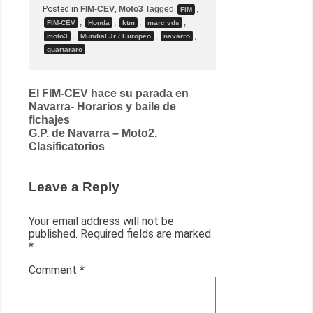
Posted in
FIM-CEV
,
Moto3
Tagged
,
FIM
,
,
,
,
FIM-CEV
Honda
ktm
marc vds
,
,
,
moto3
Mundial Jr / Europeo
navarro
quartararo
Post
El FIM-CEV hace su parada en
Navarra- Horarios y baile de
navigation
fichajes
G.P. de Navarra – Moto2.
Clasificatorios
Leave a Reply
Your email address will not be
published.
Required fields are marked
*
Comment
*