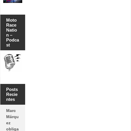
Moto
Race
Natio
n –
Podca
st
Posts
Recie
ntes
Marc
Márqu
ez
obliga