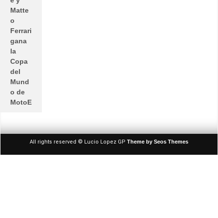
e y
Matte
o
Ferrari
gana
la
Copa
del
Mund
o de
MotoE
All rights reserved © Lucio Lopez GP
Theme by Seos Themes