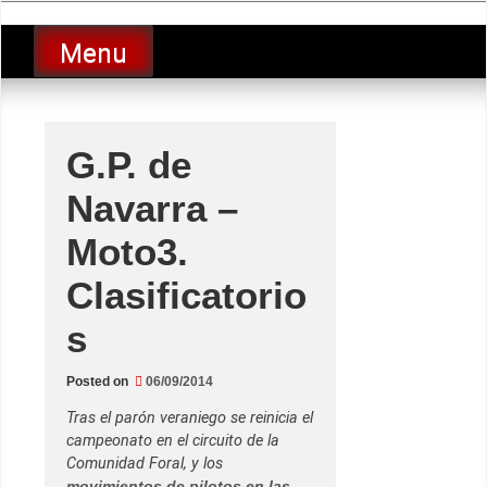
Skip
luciolopezgp
to
Lucio Lopez GP
Menu
content
G.P. de
Navarra –
Moto3.
Clasificatorio
s
Posted on
06/09/2014
Tras el parón veraniego se reinicia el
campeonato en el circuito de la
Comunidad Foral, y los
movimientos de pilotos en las