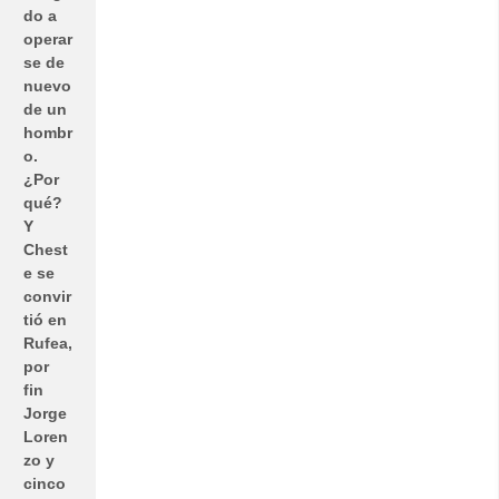
do a
operar
se de
nuevo
de un
hombr
o.
¿Por
qué?
Y
Chest
e se
convir
tió en
Rufea,
por
fin
Jorge
Loren
zo y
cinco