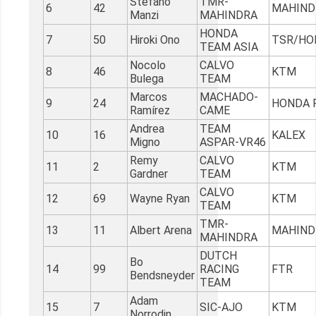
Stefano
TMR-
6
42
MAHIND
Manzi
MAHINDRA
HONDA
7
50
Hiroki Ono
TSR/HO
TEAM ASIA
Nocolo
CALVO
8
46
KTM
Bulega
TEAM
Marcos
MACHADO-
9
24
HONDA 
Ramírez
CAME
Andrea
TEAM
10
16
KALEX
Migno
ASPAR-VR46
Remy
CALVO
11
2
KTM
Gardner
TEAM
CALVO
12
69
Wayne Ryan
KTM
TEAM
TMR-
13
11
Albert Arena
MAHIND
MAHINDRA
DUTCH
Bo
14
99
RACING
FTR
Bendsneyder
TEAM
Adam
15
7
SIC-AJO
KTM
Norrodin