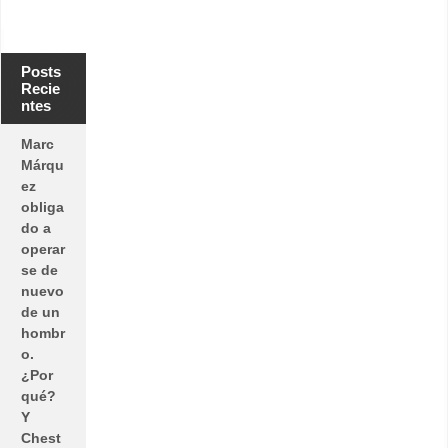
Posts
Recie
ntes
Marc
Márqu
ez
obliga
do a
operar
se de
nuevo
de un
hombr
o.
¿Por
qué?
Y
Chest