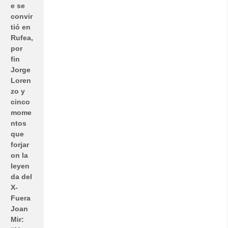
e se
convir
tió en
Rufea,
por
fin
Jorge
Loren
zo y
cinco
mome
ntos
que
forjar
on la
leyen
da del
X-
Fuera
Joan
Mir: