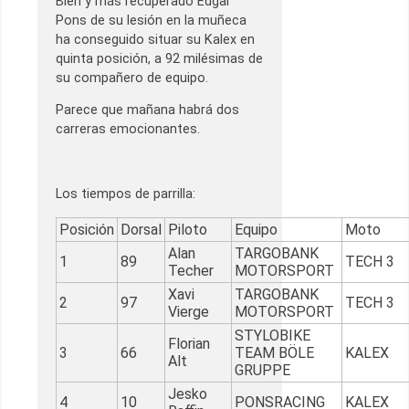
Bien y más recuperado Edgar
Pons de su lesión en la muñeca
ha conseguido situar su Kalex en
quinta posición, a 92 milésimas de
su compañero de equipo.
Parece que mañana habrá dos
carreras emocionantes.
Los tiempos de parrilla:
Posición
Dorsal
Piloto
Equipo
Moto
Alan
TARGOBANK
1
89
TECH 3
Techer
MOTORSPORT
Xavi
TARGOBANK
2
97
TECH 3
Vierge
MOTORSPORT
STYLOBIKE
Florian
3
66
TEAM BÖLE
KALEX
Alt
GRUPPE
Jesko
4
10
PONSRACING
KALEX