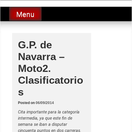
Skip
luciolopezgp
to
Lucio Lopez GP
Menu
content
G.P. de
Navarra –
Moto2.
Clasificatorio
s
Posted on
06/09/2014
Cita importante para la categoría
intermedia, ya que este fin de
semana se iban a disputar
cincuenta puntos en dos carreras.