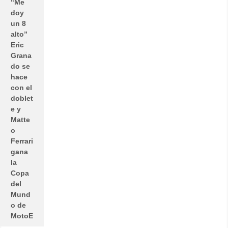
“Me
doy
un 8
alto”
Eric
Grana
do se
hace
con el
doblet
e y
Matte
o
Ferrari
gana
la
Copa
del
Mund
o de
MotoE