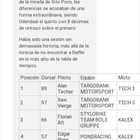
de la mirada de Sito Pons, las
diferencias se acusaban de una
forma extraordinaria, siendo
Odendaal el quinto con 8 décimas
de retraso sobre el primero.
Había sido una sesión sin
demasiada historia, más allá de la
noticia de no encontrar a Raffin
en lo más alto de la tabla de
tiempos.
Posición
Dorsal
Piloto
Equipo
Moto
Alan
TARGOBANK
1
89
TECH 3
Techer
MOTORSPORT
Xavi
TARGOBANK
2
97
TECH 3
Vierge
MOTORSPORT
STYLOBIKE
Florian
3
66
TEAM BÖLE
KALEX
Alt
GRUPPE
Edgar
4
57
PONSRACING
KALEX
Pons