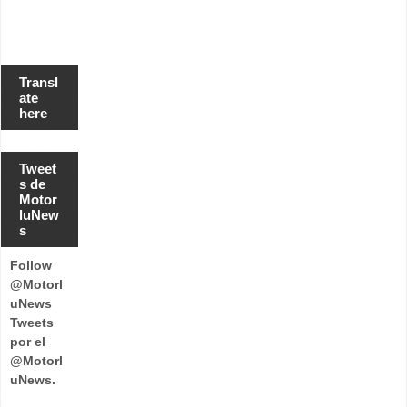
Transl
ate
here
Tweet
s de
Motor
luNew
s
Follow
@Motorl
uNews
Tweets
por el
@Motorl
uNews.