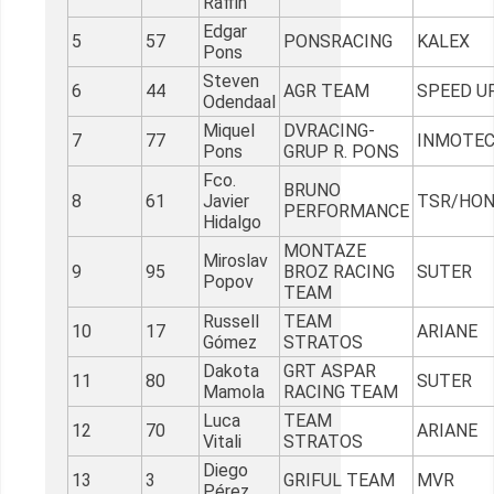
Raffin
Edgar
5
57
PONSRACING
KALEX
Pons
Steven
6
44
AGR TEAM
SPEED U
Odendaal
Miquel
DVRACING-
7
77
INMOTE
Pons
GRUP R. PONS
Fco.
BRUNO
8
61
Javier
TSR/HO
PERFORMANCE
Hidalgo
MONTAZE
Miroslav
9
95
BROZ RACING
SUTER
Popov
TEAM
Russell
TEAM
10
17
ARIANE
Gómez
STRATOS
Dakota
GRT ASPAR
11
80
SUTER
Mamola
RACING TEAM
Luca
TEAM
12
70
ARIANE
Vitali
STRATOS
Diego
13
3
GRIFUL TEAM
MVR
Pérez