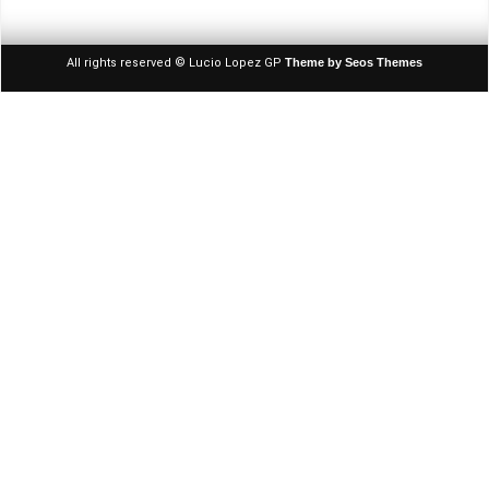
All rights reserved © Lucio Lopez GP
Theme by Seos Themes