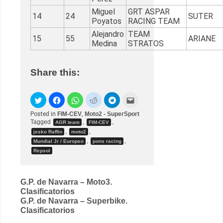
Miguel
GRT ASPAR
14
24
SUTER
Poyatos
RACING TEAM
Alejandro
TEAM
15
55
ARIANE
Medina
STRATOS
Share this:
Posted in
FIM-CEV
,
Moto2 - SuperSport
Tagged
,
,
AGR team
FIM-CEV
,
,
jesko Raffin
moto2
,
,
Mundial Jr / Europeo
pons racing
Repsol
Post
G.P. de Navarra – Moto3.
Clasificatorios
navigation
G.P. de Navarra – Superbike.
Clasificatorios