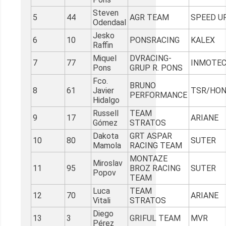
Steven
5
44
AGR TEAM
SPEED U
Odendaal
Jesko
6
10
PONSRACING
KALEX
Raffin
Miquel
DVRACING-
7
77
INMOTE
Pons
GRUP R. PONS
Fco.
BRUNO
8
61
Javier
TSR/HO
PERFORMANCE
Hidalgo
Russell
TEAM
9
17
ARIANE
Gómez
STRATOS
Dakota
GRT ASPAR
10
80
SUTER
Mamola
RACING TEAM
MONTAZE
Miroslav
11
95
BROZ RACING
SUTER
Popov
TEAM
Luca
TEAM
12
70
ARIANE
Vitali
STRATOS
Diego
13
3
GRIFUL TEAM
MVR
Pérez