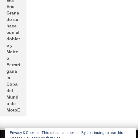
Eric
Grana
do se
hace
con el
doblet
e y
Matte
o
Ferrari
gana
la
Copa
del
Mund
o de
MotoE
Privacy & Cookies: This site uses cookies. By continuing to use this
All rights reserved © Lucio Lopez GP
Theme by Seos Themes