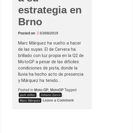
M
estrategia en
Brno
Posted on
03/08/2019
Marc Márquez ha vuelto a hacer
de las suyas. El de Cervera ha
brillado con luz propia en la Q2 de
MotoGP a pesar de las difíciles
condiciones de pista, donde la
lluvia ha hecho acto de presencia
y Márquez ha tenido…
Posted in
Moto GP
,
MotoGP
Tagged
,
,
jack miller
Johann Zarco
o
Leave a Comment
Marc Márquez
n
M
a
r
c
M
á
r