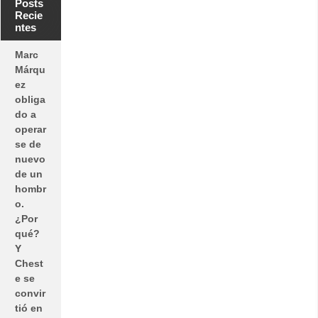
Posts
Recie
ntes
Marc
Márqu
ez
obliga
do a
operar
se de
nuevo
de un
hombr
o.
¿Por
qué?
Y
Chest
e se
convir
tió en