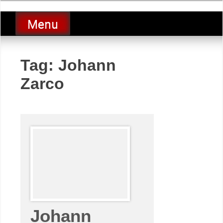
Skip
luciolopezgp
to
Lucio Lopez GP
Menu
content
Tag:
Johann
Zarco
Johann