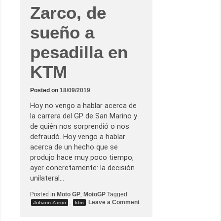
Zarco, de
sueño a
pesadilla en
KTM
Posted on
18/09/2019
Hoy no vengo a hablar acerca de
la carrera del GP de San Marino y
de quién nos sorprendió o nos
defraudó. Hoy vengo a hablar
acerca de un hecho que se
produjo hace muy poco tiempo,
ayer concretamente: la decisión
unilateral…
Posted in
Moto GP
,
MotoGP
Tagged
o
,
Leave a Comment
Johann Zarco
ktm
n
J