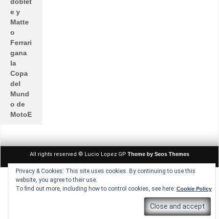
doblet
e y
Matte
o
Ferrari
gana
la
Copa
del
Mund
o de
MotoE
All rights reserved © Lucio Lopez GP
Theme by Seos Themes
Privacy & Cookies: This site uses cookies. By continuing to use this
website, you agree to their use.
To find out more, including how to control cookies, see here:
Cookie Policy