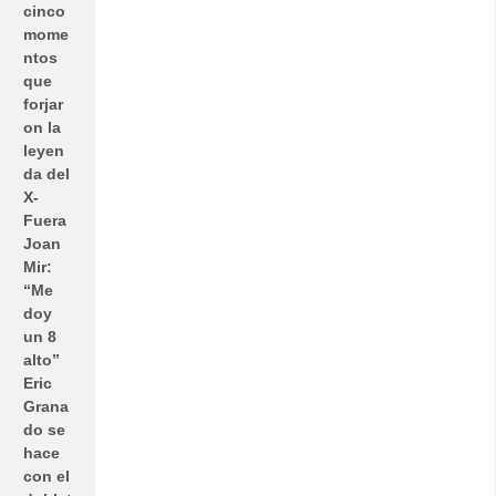
cinco
mome
ntos
que
forjar
on la
leyen
da del
X-
Fuera
Joan
Mir:
“Me
doy
un 8
alto”
Eric
Grana
do se
hace
con el