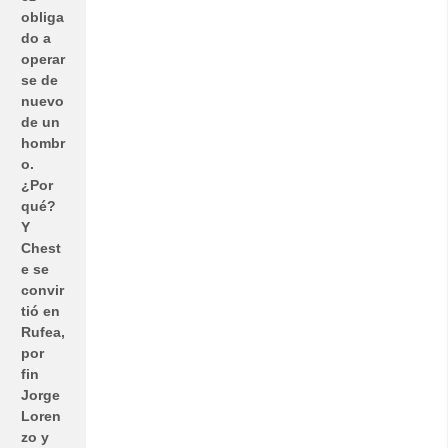
obliga
do a
operar
se de
nuevo
de un
hombr
o.
¿Por
qué?
Y
Chest
e se
convir
tió en
Rufea,
por
fin
Jorge
Loren
zo y