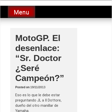
Skip
luciolopezgp
to
Lucio Lopez GP
Menu
content
MotoGP. El
desenlace:
“Sr. Doctor
¿Seré
Campeón?”
Posted on
19/11/2013
Eso es lo que le debe estar
preguntando JL a Il Dottore,
dueño del otro manillar de
Yamaha.