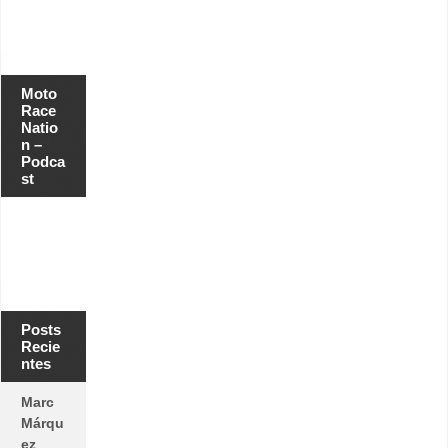
Moto
Race
Natio
n –
Podca
st
Posts
Recie
ntes
Marc
Márqu
ez