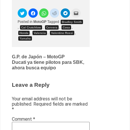
Posted in
MotoGP
Tagged
Bradley Smith
,
,
,
,
Cal Crutchlow
Cervera
Cosa
,
,
,
Honda
Valencia
Valentino Rossi
Yamaha
Post
G.P. de Japón – MotoGP
Ducati ya tiene pilotos para SBK,
navigation
ahora busca equipo
Leave a Reply
Your email address will not be
published.
Required fields are marked
*
Comment
*