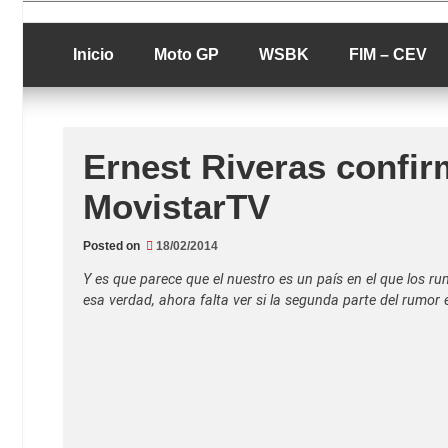
Skip
luciolopezgp
to
Lucio Lopez G
content
Inicio
Moto GP
WSBK
FIM – CEV
Ernest Riveras confir
MovistarTV
Posted on
18/02/2014
Y es que parece que el nuestro es un país en el que los r
esa verdad, ahora falta ver si la segunda parte del rumor e