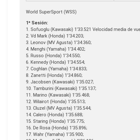
World SuperSport (WSS)
1ª Sesión:
1. Sofuoglu (Kawasaki) 1’33.521 Velocidad media de vu
2. Vd Mark (Honda) 1’34.203;
3. Leonov (MV Agusta) 1’34.360;
4. Menghi (Yamaha) 1’34.402;
5. Russo (Honda) 1’34.550;
6. Kennedy (Honda) 1’34.554;
7. Coghlan (Yamaha) 1’34.833;
8. Zanetti (Honda) 1’34.860;
9. Jacobsen (Kawasaki) 1’35.027;
10. Tamburini (Kawasaki) 1’35.137;
11. Marino (Kawasaki) 1’35.468;
12. Wilairot (Honda) 1’35.513;
13. Cluzel (MV Agusta) 1’35.544;
14. Calero (Honda) 1’35.688;
15. Staring (Honda) 1’35.775;
16. De Rosa (Honda) 1’35.896;
17. Wahr (Yamaha) 1’35.900;