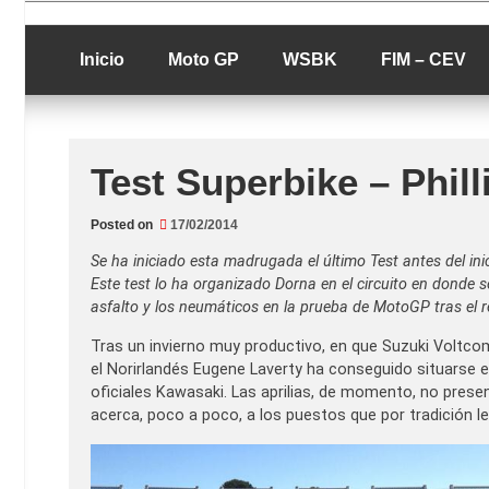
Skip
luciolopezgp
to
Lucio Lopez G
content
Inicio
Moto GP
WSBK
FIM – CEV
Test Superbike – Phill
Posted on
17/02/2014
Se ha iniciado esta madrugada el último Test antes del in
Este test lo ha organizado Dorna en el circuito en donde s
asfalto y los neumáticos en la prueba de MotoGP tras el 
Tras un invierno muy productivo, en que Suzuki Voltc
el Norirlandés Eugene Laverty ha conseguido situarse en
oficiales Kawasaki. Las aprilias, de momento, no pres
acerca, poco a poco, a los puestos que por tradición l