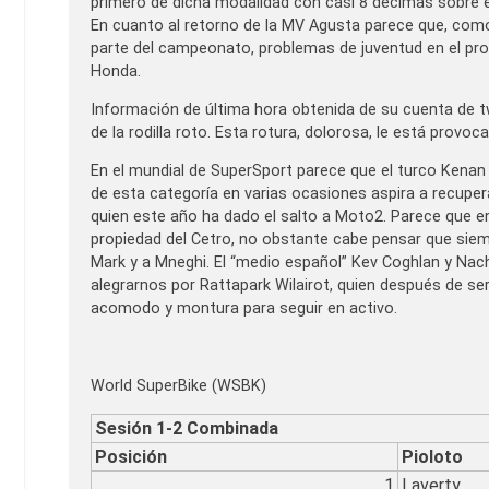
primero de dicha modalidad con casi 8 décimas sobre el
En cuanto al retorno de la MV Agusta parece que, como
parte del campeonato, problemas de juventud en el pr
Honda.
Información de última hora obtenida de su cuenta de twi
de la rodilla roto. Esta rotura, dolorosa, le está provoc
En el mundial de SuperSport parece que el turco Kenan 
de esta categoría en varias ocasiones aspira a recupe
quien este año ha dado el salto a Moto2. Parece que e
propiedad del Cetro, no obstante cabe pensar que siem
Mark y a Mneghi. El “medio español” Kev Coghlan y Nac
alegrarnos por Rattapark Wilairot, quien después de s
acomodo y montura para seguir en activo.
World SuperBike (WSBK)
Sesión 1-2 Combinada
Posición
Pioloto
1
Laverty