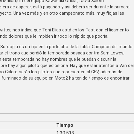
 Mallorquín del equipo Kawasaki Oficial, David Salom.
 era de esperar, está pagando y así deberá ser durante la primera
oyecto. Una vez más y en otro campeonato más, muy flojas las
tter, nos indica que Toni Elías está en los Test con el ligamento
ando dolores que le impiden ir todo lo rápido que podría.
Sufuoglu es un fijo en la parte alta de la tabla. Campeón del mundo
rar el trono que perdió la temporada pasada contra Sam Lowes,
n esta temporada no hay nombres que le puedan discutir la
pre hay algún piloto que eclosiona. Hay que estar atentos a Van de
ho Calero serán los pilotos que representen al CEV, además de
er fulminado de su equipo en Moto2 ha tenido tiempo de encontrar
Tiempo
1:30.513