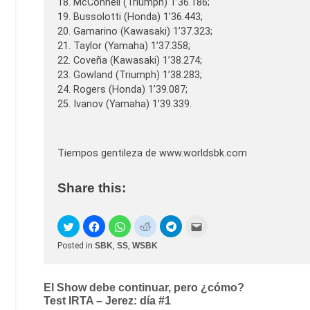
18. McConnell (Triumph) 1’36.186;
19. Bussolotti (Honda) 1’36.443;
20. Gamarino (Kawasaki) 1’37.323;
21. Taylor (Yamaha) 1’37.358;
22. Coveña (Kawasaki) 1’38.274;
23. Gowland (Triumph) 1’38.283;
24. Rogers (Honda) 1’39.087;
25. Ivanov (Yamaha) 1’39.339.
Tiempos gentileza de www.worldsbk.com
Share this:
Posted in
SBK
,
SS
,
WSBK
Post
El Show debe continuar, pero ¿cómo?
Test IRTA – Jerez: día #1
navigation