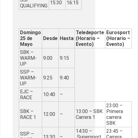
15:30
16:15
QUALIFYING
Domingo
Teledeporte
Eurosport
25 de
Desde
Hasta
(Horario –
(Horario –
Mayo
Evento)
Evento)
SBK –
WARM-
9:00
9:15
UP
SSP –
WARM-
9:25
9:40
UP
EJC –
10:40
–
RACE
23:00 –
SBK –
13:00 – SBK
Primera
12:00
–
RACE 1
Carrera 1
carrera
SBK
14:30 –
23:45 –
SSP –
13:30
–
Supersport
Carrera