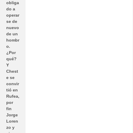
obliga
do a
operar
se de
nuevo
de un
hombr
o.
¿Por
qué?
Y
Chest
e se
convir
tió en
Rufea,
por
fin
Jorge
Loren
zo y