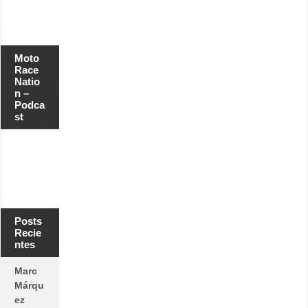
Moto
Race
Natio
n –
Podca
st
Posts
Recie
ntes
Marc
Márqu
ez