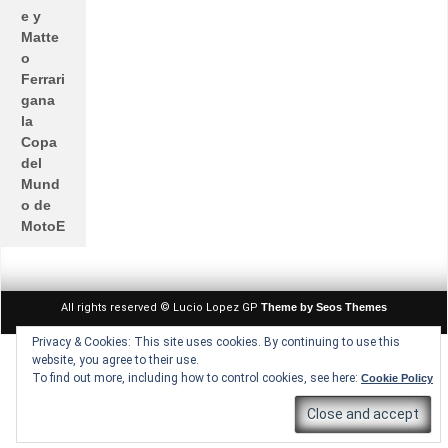
e y
Matte
o
Ferrari
gana
la
Copa
del
Mund
o de
MotoE
All rights reserved © Lucio Lopez GP
Theme by Seos Themes
Privacy & Cookies: This site uses cookies. By continuing to use this
website, you agree to their use.
To find out more, including how to control cookies, see here:
Cookie Policy