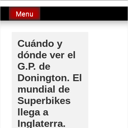
Skip
luciolopezgp
to
Lucio Lopez GP
Menu
content
Cuándo y
dónde ver el
G.P. de
Donington. El
mundial de
Superbikes
llega a
Inglaterra.