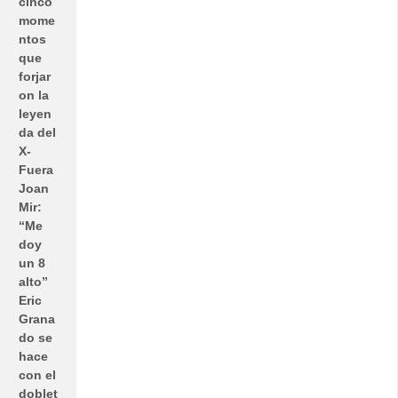
cinco
mome
ntos
que
forjar
on la
leyen
da del
X-
Fuera
Joan
Mir:
“Me
doy
un 8
alto”
Eric
Grana
do se
hace
con el
doblet