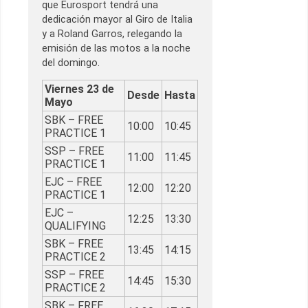
que Eurosport tendrá una
dedicación mayor al Giro de Italia
y a Roland Garros, relegando la
emisión de las motos a la noche
del domingo.
Viernes 23 de
Desde
Hasta
Mayo
SBK – FREE
10:00
10:45
PRACTICE 1
SSP – FREE
11:00
11:45
PRACTICE 1
EJC – FREE
12:00
12:20
PRACTICE 1
EJC –
12:25
13:30
QUALIFYING
SBK – FREE
13:45
14:15
PRACTICE 2
SSP – FREE
14:45
15:30
PRACTICE 2
SBK – FREE