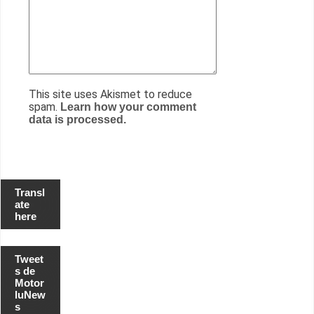
This site uses Akismet to reduce
spam.
Learn how your comment
data is processed.
Transl
ate
here
Tweet
s de
Motor
luNew
s