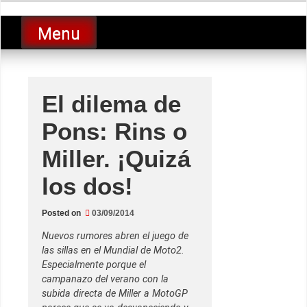
Skip
luciolopezgp
to
Lucio Lopez GP
Menu
content
El dilema de
Pons: Rins o
Miller. ¡Quizá
los dos!
Posted on
03/09/2014
Nuevos rumores abren el juego de
las sillas en el Mundial de Moto2.
Especialmente porque el
campanazo del verano con la
subida directa de Miller a MotoGP