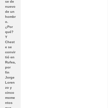
se de
nuevo
de un
hombr
o.
¿Por
qué?
Y
Chest
e se
convir
tió en
Rufea,
por
fin
Jorge
Loren
zo y
cinco
mome
ntos
que