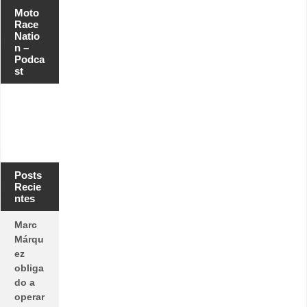
Moto
Race
Natio
n –
Podca
st
Posts
Recie
ntes
Marc
Márqu
ez
obliga
do a
operar