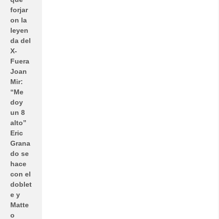
forjar
on la
leyen
da del
X-
Fuera
Joan
Mir:
“Me
doy
un 8
alto”
Eric
Grana
do se
hace
con el
doblet
e y
Matte
o