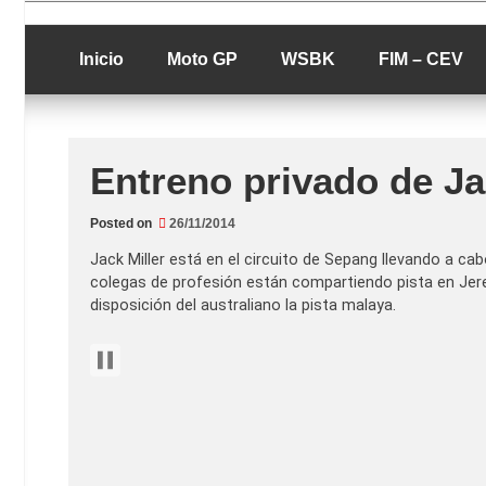
Skip
luciolopezgp
to
Lucio Lopez G
content
Inicio
Moto GP
WSBK
FIM – CEV
Entreno privado de Ja
Posted on
26/11/2014
Jack Miller está en el circuito de Sepang llevando a ca
colegas de profesión están compartiendo pista en Jere
disposición del australiano la pista malaya.