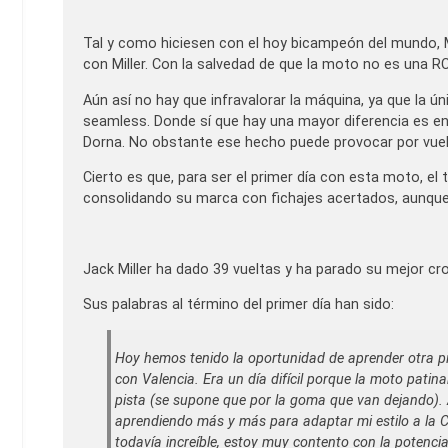
Tal y como hiciesen con el hoy bicampeón del mundo, 
con Miller. Con la salvedad de que la moto no es una R
Aún así no hay que infravalorar la máquina, ya que la ún
seamless. Donde sí que hay una mayor diferencia es en l
Dorna. No obstante ese hecho puede provocar por vuel
Cierto es que, para ser el primer día con esta moto, 
consolidando su marca con fichajes acertados, aunque
Jack Miller ha dado 39 vueltas y ha parado su mejor cro
Sus palabras al término del primer día han sido:
Hoy hemos tenido la oportunidad de aprender otra pi
con Valencia. Era un día difícil porque la moto pat
pista (se supone que por la goma que van dejando). A
aprendiendo más y más para adaptar mi estilo a la
todavía increíble, estoy muy contento con la potenci