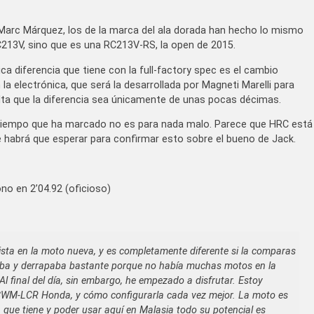
Marc Márquez, los de la marca del ala dorada han hecho lo mismo
C213V, sino que es una RC213V-RS, la open de 2015.
ica diferencia que tiene con la full-factory spec es el cambio
a electrónica, que será la desarrollada por Magneti Marelli para
ta que la diferencia sea únicamente de unas pocas décimas.
el tiempo que ha marcado no es para nada malo. Parece que HRC está
 habrá que esperar para confirmar esto sobre el bueno de Jack.
no en 2’04.92 (oficioso)
sta en la moto nueva, y es completamente diferente si la comparas
inaba y derrapaba bastante porque no había muchas motos en la
l final del día, sin embargo, he empezado a disfrutar. Estoy
 CWM-LCR Honda, y cómo configurarla cada vez mejor. La moto es
a que tiene y poder usar aquí en Malasia todo su potencial es