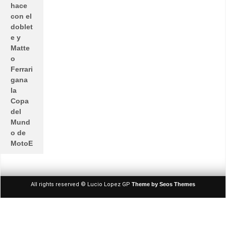
hace
con el
doblet
e y
Matte
o
Ferrari
gana
la
Copa
del
Mund
o de
MotoE
All rights reserved © Lucio Lopez GP
Theme by Seos Themes