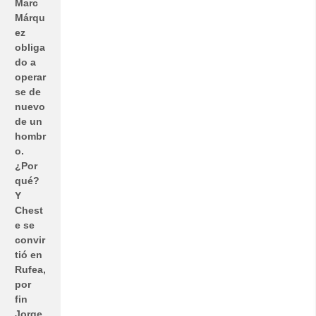
Marc
Márqu
ez
obliga
do a
operar
se de
nuevo
de un
hombr
o.
¿Por
qué?
Y
Chest
e se
convir
tió en
Rufea,
por
fin
Jorge