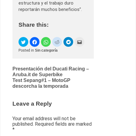
estructura y el trabajo duro
reportarán muchos beneficios”.
Share this:
Posted in
Sin categoría
Post
Presentación del Ducati Racing –
Aruba.it de Superbike
navigation
Test Sepang#1 – MotoGP
descorcha la temporada
Leave a Reply
Your email address will not be
published.
Required fields are marked
*