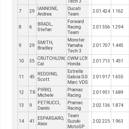
Tech 3
IANNONE,
Ducati
7
29
2:01.424
1.162
Andrea
Team
Forward
BRADL,
8
6
Racing
2:01.556
1.294
Stefan
Team
Monster
SMITH,
9
29
Yamaha
2:01.707
1.445
Bradley
Tech 3
CRUTCHLOW,
CWM LCR
10
35
2:01.713
1.451
Cal
Honda
Estrella
REDDING,
11
45
Galicia 0.0
2:01.917
1.655
Scott
Marc VDS
PIRRO,
Pramac
12
TR
2:01.951
1.689
Michele
Racing
PETRUCCI,
Pramac
13
9
2:02.136
1.874
Danilo
Racing
Team
ESPARGARO,
14
41
Suzuki
2:02.225
1.963
Aleix
MotoGP