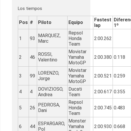
Los tiempos
Fastest
Diferen
Pos
#
Piloto
Equipo
lap
1º
Repsol
MARQUEZ,
1
93
Honda
2:00.262
Marc
Team
Movistar
ROSSI,
2
46
Yamaha
2:00.380
0.118
Valentino
MotoGP
Movistar
LORENZO,
3
99
Yamaha
2:00.521
0.259
Jorge
MotoGP
DOVIZIOSO,
Ducati
4
4
2:00.617
0.355
Andrea
Team
Repsol
PEDROSA,
5
26
Honda
2:00.745
0.483
Dani
Team
Monster
ESPARGARO,
6
44
Yamaha
2:00.930
0.668
Pol