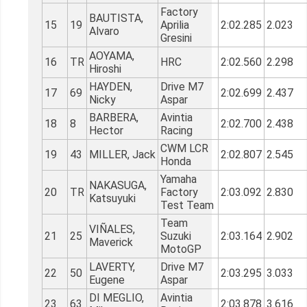
Factory
BAUTISTA,
15
19
Aprilia
2:02.285
2.023
Alvaro
Gresini
AOYAMA,
16
TR
HRC
2:02.560
2.298
Hiroshi
HAYDEN,
Drive M7
17
69
2:02.699
2.437
Nicky
Aspar
BARBERA,
Avintia
18
8
2:02.700
2.438
Hector
Racing
CWM LCR
19
43
MILLER, Jack
2:02.807
2.545
Honda
Yamaha
NAKASUGA,
20
TR
Factory
2:03.092
2.830
Katsuyuki
Test Team
Team
VIÑALES,
21
25
Suzuki
2:03.164
2.902
Maverick
MotoGP
LAVERTY,
Drive M7
22
50
2:03.295
3.033
Eugene
Aspar
DI MEGLIO,
Avintia
23
63
2:03.878
3.616