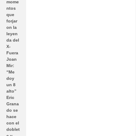
mome
ntos
que
forjar
on la
leyen
da del
X-
Fuera
Joan
Mir:
“Me
doy
un 8
alto”
Eric
Grana
do se
hace
con el
doblet
e y