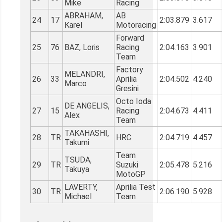
Mike
Racing
ABRAHAM,
AB
24
17
2:03.879
3.617
Karel
Motoracing
Forward
25
76
BAZ, Loris
Racing
2:04.163
3.901
Team
Factory
MELANDRI,
26
33
Aprilia
2:04.502
4.240
Marco
Gresini
Octo Ioda
DE ANGELIS,
27
15
Racing
2:04.673
4.411
Alex
Team
TAKAHASHI,
28
TR
HRC
2:04.719
4.457
Takumi
Team
TSUDA,
29
TR
Suzuki
2:05.478
5.216
Takuya
MotoGP
LAVERTY,
Aprilia Test
30
TR
2:06.190
5.928
Michael
Team