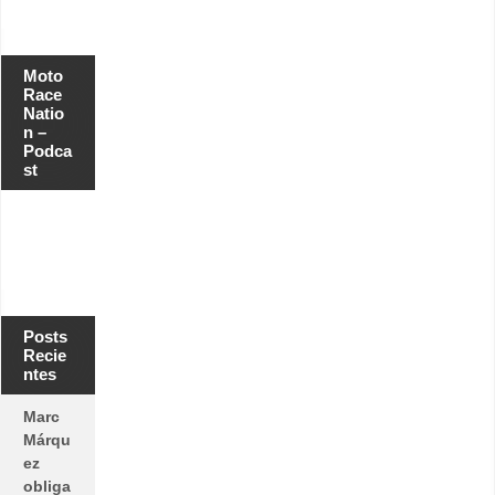
Moto
Race
Natio
n –
Podca
st
Posts
Recie
ntes
Marc
Márqu
ez
obliga