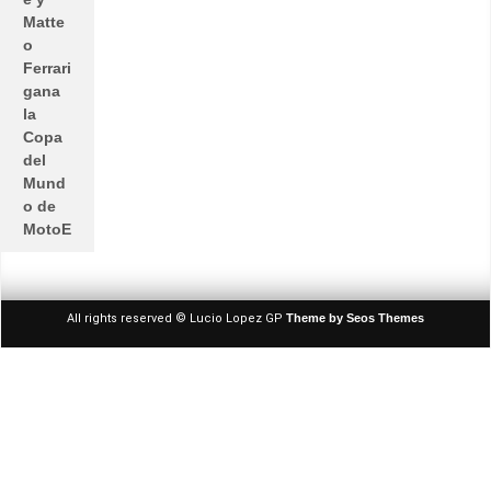
Matte
o
Ferrari
gana
la
Copa
del
Mund
o de
MotoE
All rights reserved © Lucio Lopez GP
Theme by Seos Themes