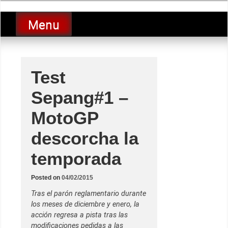
Skip
luciolopezgp
to
Lucio Lopez GP
Menu
content
Test
Sepang#1 –
MotoGP
descorcha la
temporada
Posted on
04/02/2015
Tras el parón reglamentario durante
los meses de diciembre y enero, la
acción regresa a pista tras las
modificaciones pedidas a las