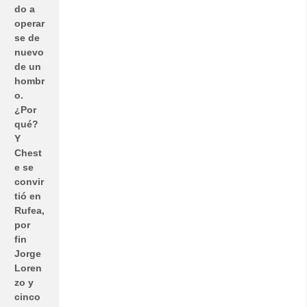
do a
operar
se de
nuevo
de un
hombr
o.
¿Por
qué?
Y
Chest
e se
convir
tió en
Rufea,
por
fin
Jorge
Loren
zo y
cinco