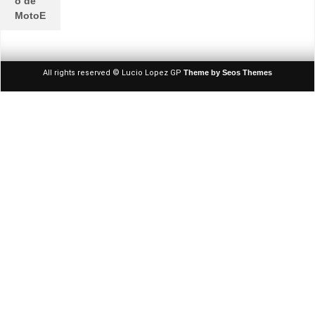
o de
MotoE
All rights reserved © Lucio Lopez GP
Theme by Seos Themes