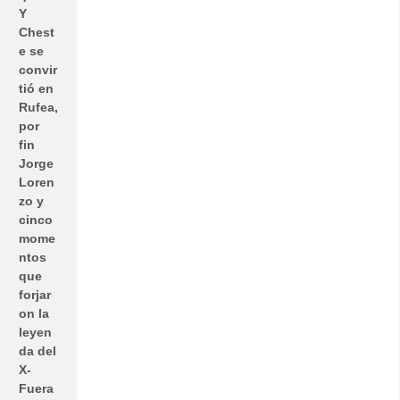
Y
Chest
e se
convir
tió en
Rufea,
por
fin
Jorge
Loren
zo y
cinco
mome
ntos
que
forjar
on la
leyen
da del
X-
Fuera