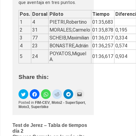
que aventaja en tres puntos.
Pos.
Dorsal
Piloto
Tiempo
Diferenc
1
4
PIETRI,Robertino
01:35,683
2
31
MORALES,Carmelo
01:35,878
0,195
3
77
SCHEIB,Maximilian
01:36,017
0,334
4
23
BONASTRE,Adrián
01:36,257
0,574
POYATOS,Miguel
5
24
01:36,617
0,934
A.
Share this:
Posted in
FIM-CEV
,
Moto2 - SuperSport
,
Moto3
,
Superbike
Post
Test de Jerez – Tabla de tiempos
día 2
navigation