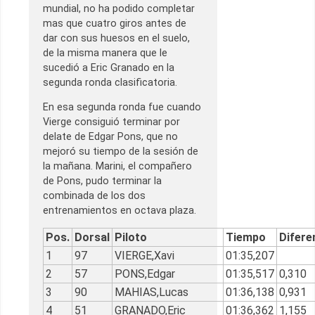
mundial, no ha podido completar
mas que cuatro giros antes de
dar con sus huesos en el suelo,
de la misma manera que le
sucedió a Eric Granado en la
segunda ronda clasificatoria.
En esa segunda ronda fue cuando
Vierge consiguió terminar por
delate de Edgar Pons, que no
mejoró su tiempo de la sesión de
la mañana. Marini, el compañero
de Pons, pudo terminar la
combinada de los dos
entrenamientos en octava plaza.
Pos.
Dorsal
Piloto
Tiempo
Difere
1
97
VIERGE,Xavi
01:35,207
2
57
PONS,Edgar
01:35,517
0,310
3
90
MAHIAS,Lucas
01:36,138
0,931
4
51
GRANADO,Eric
01:36,362
1,155