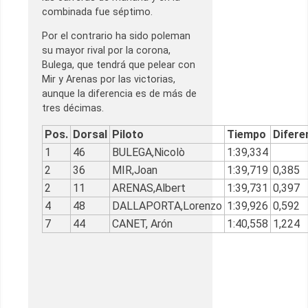
combinada fue séptimo.
Por el contrario ha sido poleman
su mayor rival por la corona,
Bulega, que tendrá que pelear con
Mir y Arenas por las victorias,
aunque la diferencia es de más de
tres décimas.
Pos.
Dorsal
Piloto
Tiempo
Difere
1
46
BULEGA,Nicolò
1:39,334
2
36
MIR,Joan
1:39,719
0,385
2
11
ARENAS,Albert
1:39,731
0,397
4
48
DALLAPORTA,Lorenzo
1:39,926
0,592
7
44
CANET, Arón
1:40,558
1,224