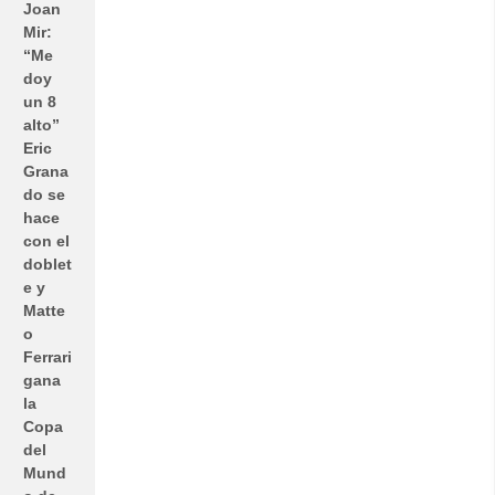
Joan
Mir:
“Me
doy
un 8
alto”
Eric
Grana
do se
hace
con el
doblet
e y
Matte
o
Ferrari
gana
la
Copa
del
Mund