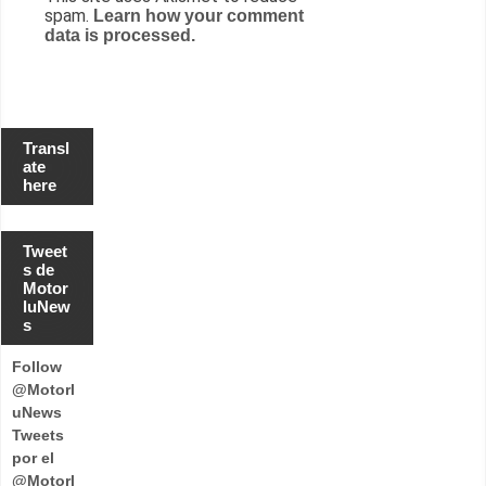
spam.
Learn how your comment
data is processed.
Transl
ate
here
Tweet
s de
Motor
luNew
s
Follow
@Motorl
uNews
Tweets
por el
@Motorl