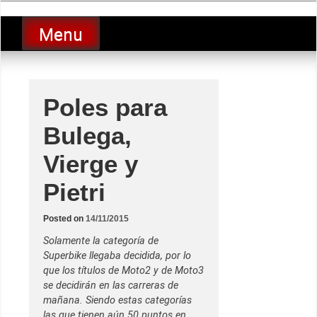
Skip
luciolopezgp
to
Lucio Lopez GP
Menu
content
Poles para
Bulega,
Vierge y
Pietri
Posted on
14/11/2015
Solamente la categoría de
Superbike llegaba decidida, por lo
que los títulos de Moto2 y de Moto3
se decidirán en las carreras de
mañana. Siendo estas categorías
las que tienen aún 50 puntos en