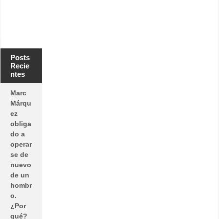
Posts
Recie
ntes
Marc
Márqu
ez
obliga
do a
operar
se de
nuevo
de un
hombr
o.
¿Por
qué?