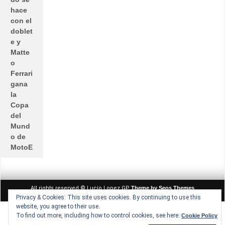
hace
con el
doblet
e y
Matte
o
Ferrari
gana
la
Copa
del
Mund
o de
MotoE
All rights reserved © Lucio Lopez GP
Theme by Seos Themes
Privacy & Cookies: This site uses cookies. By continuing to use this
website, you agree to their use.
To find out more, including how to control cookies, see here:
Cookie Policy