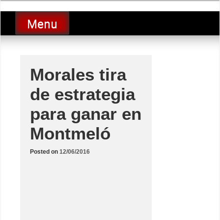
Skip
luciolopezgp
to
Lucio Lopez GP
Menu
content
Morales tira
de estrategia
para ganar en
Montmeló
Posted on
12/06/2016