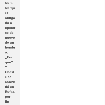
Marc
Márqu
ez
obliga
do a
operar
se de
nuevo
de un
hombr
o.
¿Por
qué?
Y
Chest
e se
convir
tió en
Rufea,
por
fin