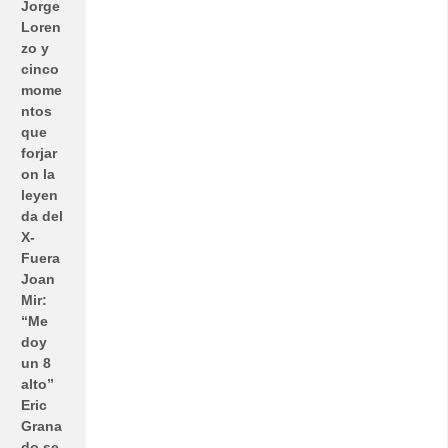
Jorge
Loren
zo y
cinco
mome
ntos
que
forjar
on la
leyen
da del
X-
Fuera
Joan
Mir:
“Me
doy
un 8
alto”
Eric
Grana
do se