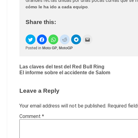
Grandes rectas unidas por unas pocas curvas que se 
cómo le ha ido a cada equipo
.
Share this:
Posted in
Moto GP
,
MotoGP
Post
Las claves del test del Red Bull Ring
El informe sobre el accidente de Salom
navigation
Leave a Reply
Your email address will not be published.
Required fiel
Comment
*