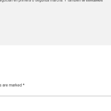
negocian en primera o segunda marcha. Y también
te contamos
ds are marked
*