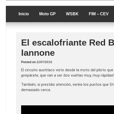
Skip
luciolopezgp
to
Lucio Lopez G
content
Inicio
Moto GP
WSBK
FIM – CEV
El escalofriante Red B
Iannone
Posted on
22/07/2016
El circuito austríaco visto desde la moto del piloto qu
¡prepárate, que van a ser dos vueltas muy, muy rápidas!
También, si prestáis atención, veréis los puntos que 
demasiado cerca.