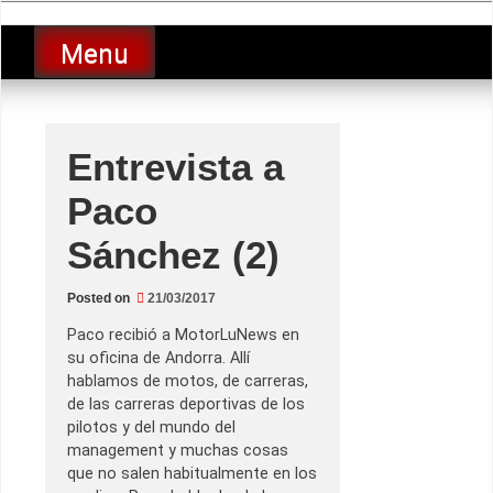
Skip
luciolopezgp
to
Lucio Lopez GP
Menu
content
Entrevista a
Paco
Sánchez (2)
Posted on
21/03/2017
Paco recibió a MotorLuNews en
su oficina de Andorra. Allí
hablamos de motos, de carreras,
de las carreras deportivas de los
pilotos y del mundo del
management y muchas cosas
que no salen habitualmente en los