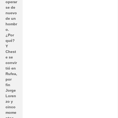
operar
se de
nuevo
de un
hombr
o.
¿Por
qué?
Y
Chest
e se
convir
tió en
Rufea,
por
fin
Jorge
Loren
zo y
cinco
mome