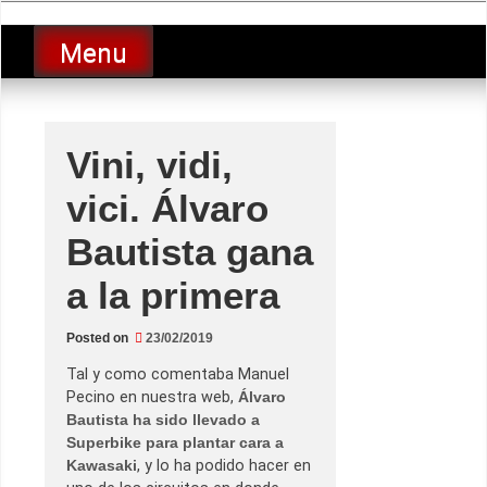
Skip
luciolopezgp
to
Lucio Lopez GP
Menu
content
Vini, vidi,
vici. Álvaro
Bautista gana
a la primera
Posted on
23/02/2019
Tal y como comentaba Manuel
Pecino en nuestra web,
Álvaro
Bautista ha sido llevado a
Superbike para plantar cara a
Kawasaki
, y lo ha podido hacer en