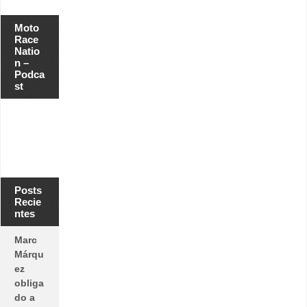
Moto
Race
Natio
n –
Podca
st
Posts
Recie
ntes
Marc
Márqu
ez
obliga
do a