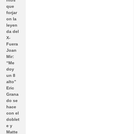
ntos
que
forjar
on la
leyen
da del
X-
Fuera
Joan
Mir:
“Me
doy
un 8
alto”
Eric
Grana
do se
hace
con el
doblet
e y
Matte