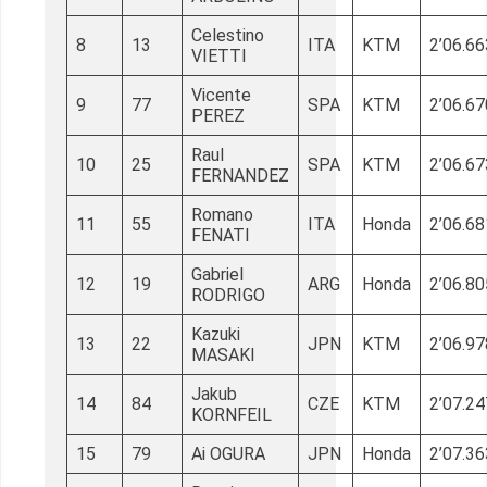
Celestino
8
13
ITA
KTM
2’06.66
VIETTI
Vicente
9
77
SPA
KTM
2’06.67
PEREZ
Raul
10
25
SPA
KTM
2’06.67
FERNANDEZ
Romano
11
55
ITA
Honda
2’06.68
FENATI
Gabriel
12
19
ARG
Honda
2’06.80
RODRIGO
Kazuki
13
22
JPN
KTM
2’06.97
MASAKI
Jakub
14
84
CZE
KTM
2’07.24
KORNFEIL
15
79
Ai OGURA
JPN
Honda
2’07.36