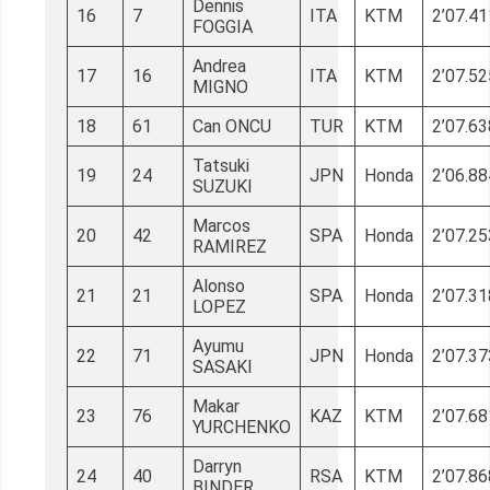
Dennis
16
7
ITA
KTM
2’07.41
FOGGIA
Andrea
17
16
ITA
KTM
2’07.52
MIGNO
18
61
Can ONCU
TUR
KTM
2’07.63
Tatsuki
19
24
JPN
Honda
2’06.88
SUZUKI
Marcos
20
42
SPA
Honda
2’07.25
RAMIREZ
Alonso
21
21
SPA
Honda
2’07.31
LOPEZ
Ayumu
22
71
JPN
Honda
2’07.37
SASAKI
Makar
23
76
KAZ
KTM
2’07.68
YURCHENKO
Darryn
24
40
RSA
KTM
2’07.86
BINDER