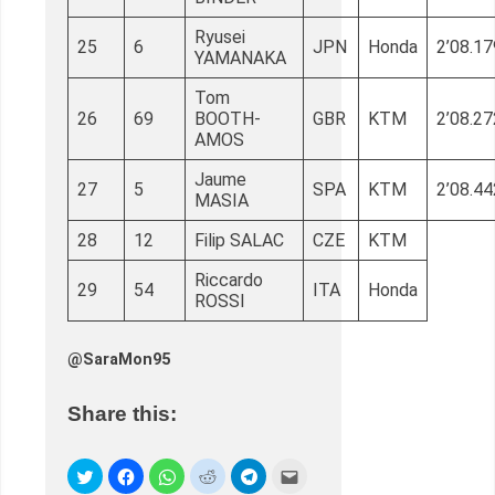
Ryusei
25
6
JPN
Honda
2’08.17
YAMANAKA
Tom
26
69
BOOTH-
GBR
KTM
2’08.27
AMOS
Jaume
27
5
SPA
KTM
2’08.44
MASIA
28
12
Filip SALAC
CZE
KTM
Riccardo
29
54
ITA
Honda
ROSSI
@SaraMon95
Share this: