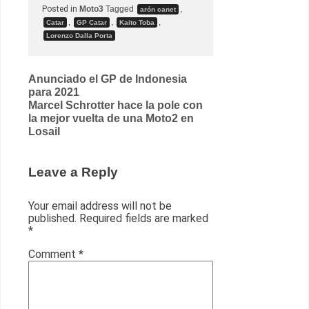
Posted in
Moto3
Tagged
,
arón canet
,
,
,
Catar
GP Catar
Kaito Toba
Lorenzo Dalla Porta
Post
Anunciado el GP de Indonesia
para 2021
navigation
Marcel Schrotter hace la pole con
la mejor vuelta de una Moto2 en
Losail
Leave a Reply
Your email address will not be
published.
Required fields are marked
*
Comment
*