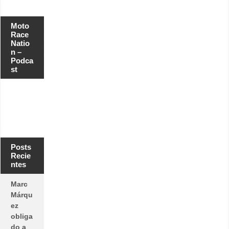
Moto
Race
Natio
n –
Podca
st
Posts
Recie
ntes
Marc
Márqu
ez
obliga
do a