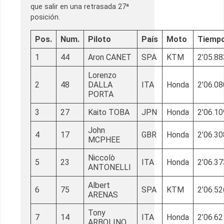
que salir en una retrasada 27ª
posición.
Pos.
Num.
Piloto
País
Moto
Tiemp
1
44
Aron CANET
SPA
KTM
2’05.88
Lorenzo
2
48
DALLA
ITA
Honda
2’06.08
PORTA
3
27
Kaito TOBA
JPN
Honda
2’06.10
John
4
17
GBR
Honda
2’06.30
MCPHEE
Niccolò
5
23
ITA
Honda
2’06.37
ANTONELLI
Albert
6
75
SPA
KTM
2’06.52
ARENAS
Tony
7
14
ITA
Honda
2’06.62
ARBOLINO