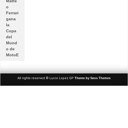
Matte
o
Ferrari
gana
la
Copa
del
Mund
o de
MotoE
All rights reserved © Lucio Lopez GP
Theme by Seos Themes