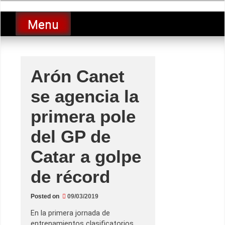
Skip
luciolopezgp
to
Lucio Lopez GP
Menu
content
Arón Canet
se agencia la
primera pole
del GP de
Catar a golpe
de récord
Posted on
09/03/2019
En la primera jornada de
entrenamientos clasificatorios