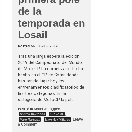
c
M
de la
á
r
q
temporada en
u
e
Losail
z
u
n
d
Posted on
09/03/2019
u
e
l
Tras una larga espera la edición
o
2019 del Campeonato del Mundo
d
e
de MotoGP ha comenzado. Lo ha
t
hecho en el GP de Catar, donde
i
t
han tenido lugar hoy los
a
entrenamientos clasificatorios de
n
e
las tres categorías. En la
s
categoría de MotoGP la pole…
e
n
Posted in
MotoGP
Tagged
e
l
,
,
Andrea Dovizioso
GP Catar
p
,
Leave
Marc Márquez
Maverick Viñales
r
o
a Comment
i
n
m