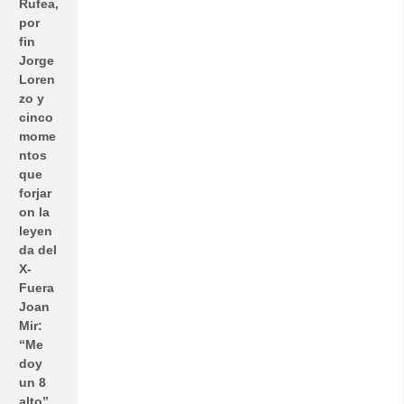
Rufea,
por
fin
Jorge
Loren
zo y
cinco
mome
ntos
que
forjar
on la
leyen
da del
X-
Fuera
Joan
Mir:
“Me
doy
un 8
alto”