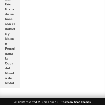
Eric
Grana
do se
hace
con el
doblet
e y
Matte
o
Ferrari
gana
la
Copa
del
Mund
o de
MotoE
All rights reserved © Lucio Lopez GP
Theme by Seos Themes