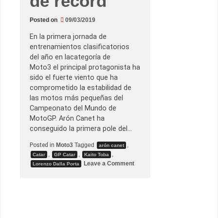
de récord
p
o
l
Posted on
09/03/2019
e
d
e
En la primera jornada de
l
entrenamientos clasificatorios
a
t
del año en lacategoría de
e
Moto3 el principal protagonista ha
m
p
sido el fuerte viento que ha
o
comprometido la estabilidad de
r
a
las motos más pequeñas del
d
Campeonato del Mundo de
a
e
MotoGP. Arón Canet ha
n
conseguido la primera pole del…
L
o
s
Posted in
Moto3
Tagged
,
arón canet
a
,
,
,
Catar
GP Catar
Kaito Toba
i
o
Leave a Comment
l
Lorenzo Dalla Porta
n
A
r
ó
n
C
a
n