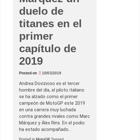
l
o
duelo de
s
m
titanes en el
e
d
i
primer
o
s
p
capítulo de
a
r
a
2019
p
e
r
s
Posted on
10/03/2019
e
g
Andrea Dovizioso es el tercer
u
i
hombre del día, el piloto italiano
r
se ha alzado como el primer
l
o
campeón de MotoGP este 2019
en una carrera muy luchada
contra grandes rivales como Marc
Márquez y Álex Rins. En el podio
ha estado acompañado…
Posted in
MotoGP
Tagged