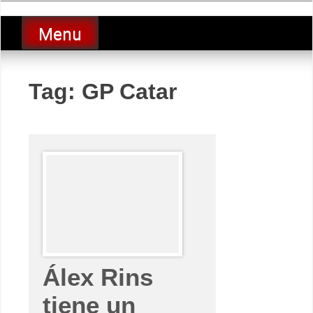
Skip
luciolopezgp
to
Lucio Lopez GP
Menu
content
Tag:
GP Catar
Álex Rins
tiene un