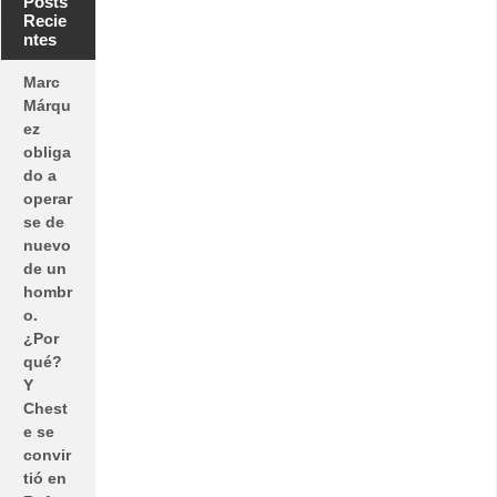
Posts
Recie
ntes
Marc
Márqu
ez
obliga
do a
operar
se de
nuevo
de un
hombr
o.
¿Por
qué?
Y
Chest
e se
convir
tió en