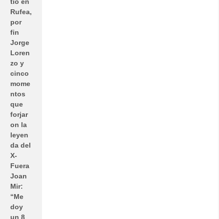
tió en
Rufea,
por
fin
Jorge
Loren
zo y
cinco
mome
ntos
que
forjar
on la
leyen
da del
X-
Fuera
Joan
Mir:
“Me
doy
un 8