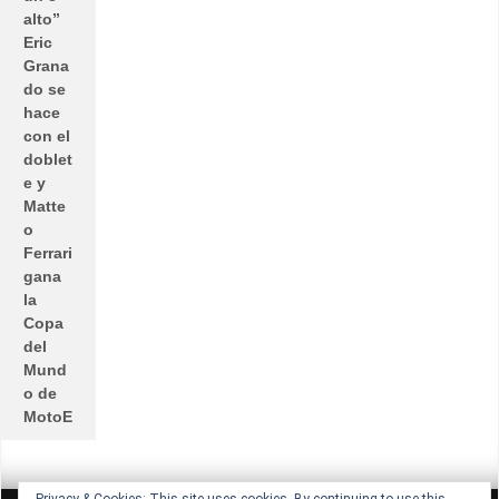
alto”
Eric
Grana
do se
hace
con el
doblet
e y
Matte
o
Ferrari
gana
la
Copa
del
Mund
o de
MotoE