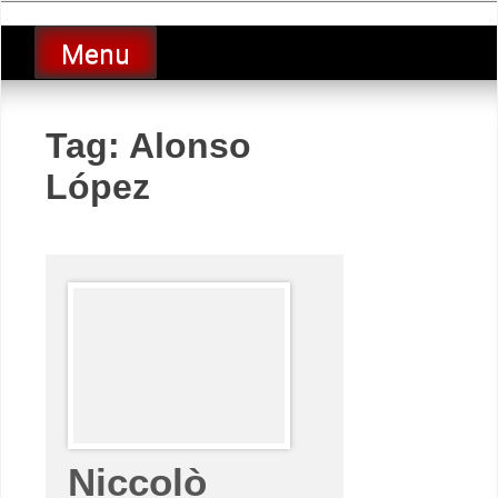
Skip
luciolopezgp
to
Lucio Lopez GP
Menu
content
Tag:
Alonso
López
Niccolò