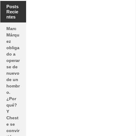
Posts
Recie
ntes
Marc
Márqu
ez
obliga
do a
operar
se de
nuevo
de un
hombr
o.
¿Por
qué?
Y
Chest
e se
convir