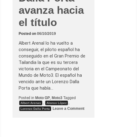
r
avanza hacia
a
p
o
el título
l
e
d
e
Posted on
06/10/2019
l
a
Albert Arenal lo ha vuelto a
ñ
conseguir, el piloto español ha
o
e
conseguido en el Gran Premio de
n
Tailandia la que es su tercera
J
a
victoria en el Campeonato del
p
Mundo de Moto3. El español ha
ó
n
vencido ante un Lorenzo Dalla
Porta que había…
Posted in
Moto GP
,
Moto3
Tagged
,
,
Albert Arenas
Alonso López
o
Leave a Comment
Lorenzo Dalla Porta
n
A
l
b
e
r