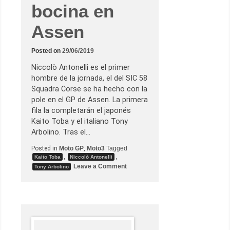
d
bocina en
a
p
o
Assen
l
e
e
Posted on
29/06/2019
n
a
g
Niccolò Antonelli es el primer
u
hombre de la jornada, el del SIC 58
a
e
Squadra Corse se ha hecho con la
n
pole en el GP de Assen. La primera
e
l
fila la completarán el japonés
G
Kaito Toba y el italiano Tony
P
d
Arbolino. Tras el…
e
l
Posted in
Moto GP
,
Moto3
Tagged
a
,
,
Kaito Toba
Niccolò Antonelli
R
o
Leave a Comment
e
Tony Arbolino
n
p
P
ú
o
b
l
l
e
i
d
c
e
a
r
C
é