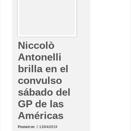
h
c
e
o
c
r
a
d
p
a
r
a
N
i
Niccolò
c
c
o
Antonelli
l
ò
brilla en el
A
n
t
convulso
o
n
e
sábado del
l
l
i
GP de las
s
o
b
Américas
r
e
l
a
Posted on
13/04/2019
b