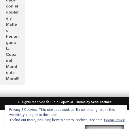
hace
con el
doblet
e y
Matte
o
Ferrari
gana
la
Copa
del
Mund
o de
MotoE
All rights reserved © Lucio Lopez GP
Theme by Seos Themes
Privacy & Cookies: This site uses cookies. By continuing to use this
website, you agree to their use.
To find out more, including how to control cookies, see here:
Cookie Policy