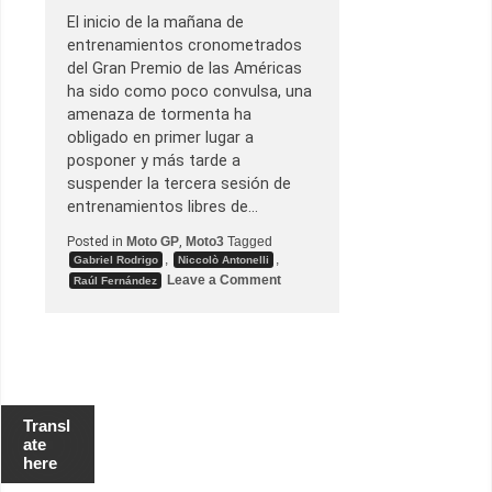
o
El inicio de la mañana de
c
entrenamientos cronometrados
i
n
del Gran Premio de las Américas
a
ha sido como poco convulsa, una
e
n
amenaza de tormenta ha
A
obligado en primer lugar a
s
s
posponer y más tarde a
e
suspender la tercera sesión de
n
entrenamientos libres de…
Posted in
Moto GP
,
Moto3
Tagged
,
,
Gabriel Rodrigo
Niccolò Antonelli
o
Leave a Comment
Raúl Fernández
n
N
i
c
c
o
l
ò
A
Transl
n
ate
t
here
o
n