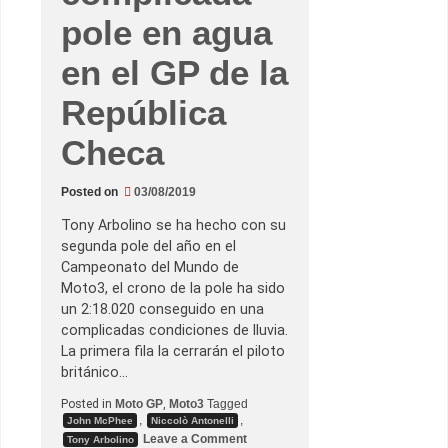
r
pole en agua
a
p
o
en el GP de la
l
e
d
República
e
l
a
Checa
ñ
o
e
Posted on
03/08/2019
n
J
a
Tony Arbolino se ha hecho con su
p
segunda pole del año en el
ó
n
Campeonato del Mundo de
Moto3, el crono de la pole ha sido
un 2:18.020 conseguido en una
complicadas condiciones de lluvia.
La primera fila la cerrarán el piloto
británico…
Posted in
Moto GP
,
Moto3
Tagged
,
,
John McPhee
Niccolò Antonelli
o
Leave a Comment
Tony Arbolino