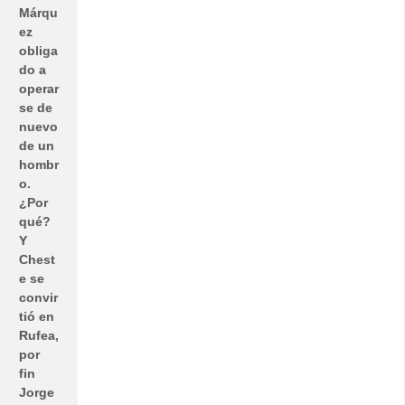
Márqu
ez
obliga
do a
operar
se de
nuevo
de un
hombr
o.
¿Por
qué?
Y
Chest
e se
convir
tió en
Rufea,
por
fin
Jorge