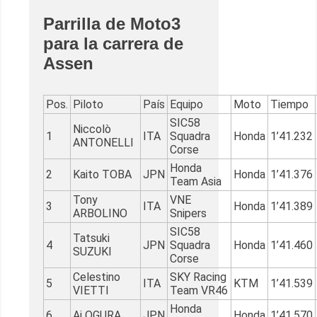
Parrilla de Moto3
para la carrera de
Assen
Pos.
Piloto
País
Equipo
Moto
Tiempo
SIC58
Niccolò
1
ITA
Squadra
Honda
1’41.232
ANTONELLI
Corse
Honda
2
Kaito TOBA
JPN
Honda
1’41.376
Team Asia
Tony
VNE
3
ITA
Honda
1’41.389
ARBOLINO
Snipers
SIC58
Tatsuki
4
JPN
Squadra
Honda
1’41.460
SUZUKI
Corse
Celestino
SKY Racing
5
ITA
KTM
1’41.539
VIETTI
Team VR46
Honda
6
Ai OGURA
JPN
Honda
1’41.570