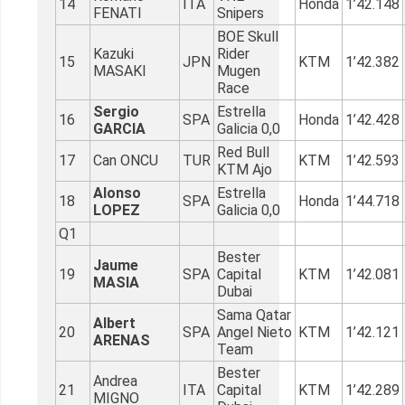
14
ITA
Honda
1’42.148
FENATI
Snipers
BOE Skull
Kazuki
Rider
15
JPN
KTM
1’42.382
MASAKI
Mugen
Race
Sergio
Estrella
16
SPA
Honda
1’42.428
GARCIA
Galicia 0,0
Red Bull
17
Can ONCU
TUR
KTM
1’42.593
KTM Ajo
Alonso
Estrella
18
SPA
Honda
1’44.718
LOPEZ
Galicia 0,0
Q1
Bester
Jaume
19
SPA
Capital
KTM
1’42.081
MASIA
Dubai
Sama Qatar
Albert
20
SPA
Angel Nieto
KTM
1’42.121
ARENAS
Team
Bester
Andrea
21
ITA
Capital
KTM
1’42.289
MIGNO