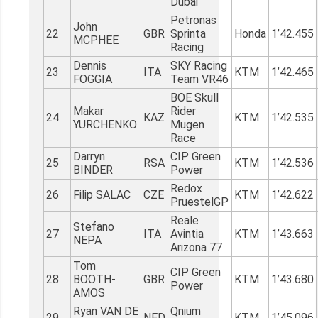
Dubai
Petronas
John
22
GBR
Sprinta
Honda
1’42.455
MCPHEE
Racing
Dennis
SKY Racing
23
ITA
KTM
1’42.465
FOGGIA
Team VR46
BOE Skull
Makar
Rider
24
KAZ
KTM
1’42.535
YURCHENKO
Mugen
Race
Darryn
CIP Green
25
RSA
KTM
1’42.536
BINDER
Power
Redox
26
Filip SALAC
CZE
KTM
1’42.622
PruestelGP
Reale
Stefano
27
ITA
Avintia
KTM
1’43.663
NEPA
Arizona 77
Tom
CIP Green
28
BOOTH-
GBR
KTM
1’43.680
Power
AMOS
Ryan VAN DE
Qnium
29
NED
KTM
1’45.096