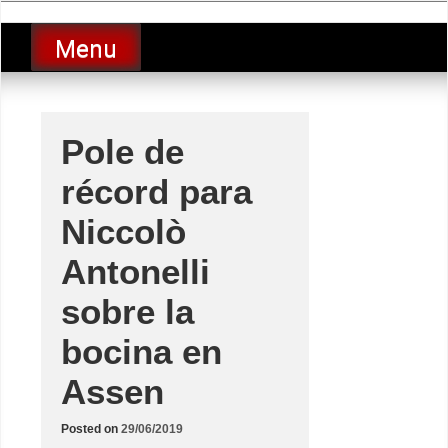
Skip
luciolopezgp
to
Lucio Lopez GP
Menu
content
Pole de
récord para
Niccolò
Antonelli
sobre la
bocina en
Assen
Posted on
29/06/2019