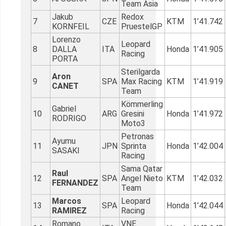
Team Asia
Jakub
Redox
7
CZE
KTM
1’41.742
KORNFEIL
PruestelGP
Lorenzo
Leopard
8
DALLA
ITA
Honda
1’41.905
Racing
PORTA
Sterilgarda
Aron
9
SPA
Max Racing
KTM
1’41.919
CANET
Team
Kömmerling
Gabriel
10
ARG
Gresini
Honda
1’41.972
RODRIGO
Moto3
Petronas
Ayumu
11
JPN
Sprinta
Honda
1’42.004
SASAKI
Racing
Sama Qatar
Raul
12
SPA
Angel Nieto
KTM
1’42.032
FERNANDEZ
Team
Marcos
Leopard
13
SPA
Honda
1’42.044
RAMIREZ
Racing
Romano
VNE