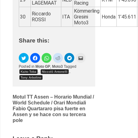
LAGEMAAT
Racing
Kömmerling
Riccardo
30
ITA
Gresini
Honda
1’45.611
ROSSI
Moto3
Share this:
Posted in
Moto GP
,
Moto3
Tagged
,
,
Kaito Toba
Niccolò Antonelli
Tony Arbolino
Post
Motul TT Assen – Horario Mundial /
World Schedule / Orari Mondiali
navigation
Fabio Quartararo pisa fuerte en
Assen y se hace con su tercera
pole