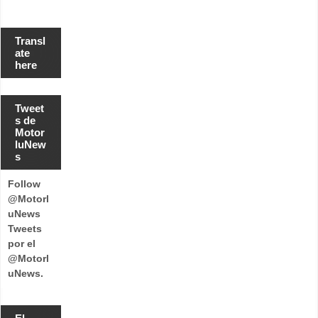
Transl
ate
here
Tweet
s de
Motor
luNew
s
Follow
@Motorl
uNews
Tweets
por el
@Motorl
uNews.