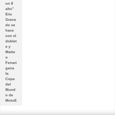
un 8
alto”
Eric
Grana
do se
hace
con el
doblet
e y
Matte
o
Ferrari
gana
la
Copa
del
Mund
o de
MotoE