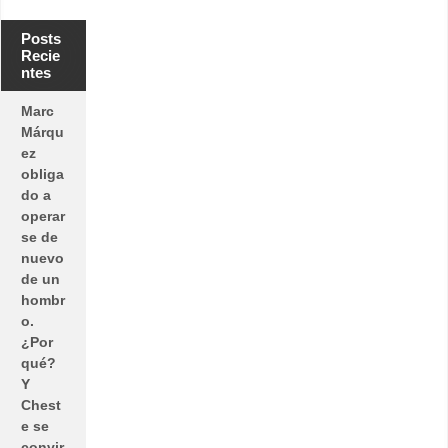
Posts
Recie
ntes
Marc
Márqu
ez
obliga
do a
operar
se de
nuevo
de un
hombr
o.
¿Por
qué?
Y
Chest
e se
convir