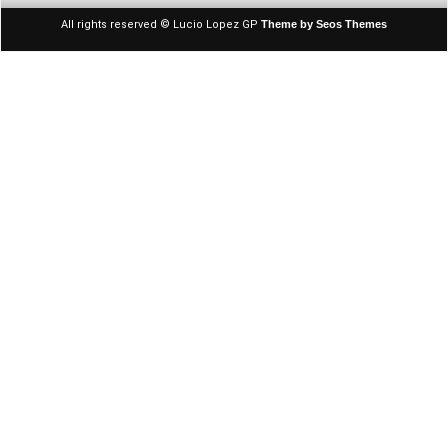
All rights reserved © Lucio Lopez GP
Theme by Seos Themes