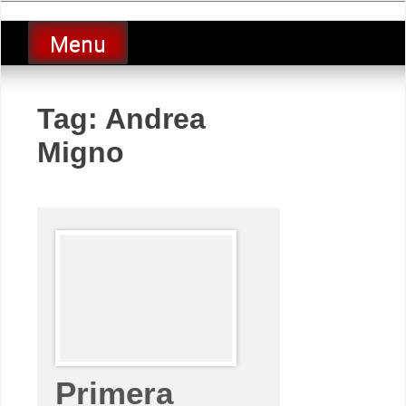
Skip
luciolopezgp
to
Lucio Lopez GP
Menu
content
Tag:
Andrea
Migno
Primera