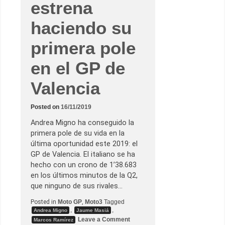
estrena
s
t
a
haciendo su
d
e
S
primera pole
e
r
g
en el GP de
i
o
G
Valencia
a
r
c
Posted on
16/11/2019
í
a
e
Andrea Migno ha conseguido la
n
primera pole de su vida en la
u
n
última oportunidad este 2019: el
a
GP de Valencia. El italiano se ha
c
a
hecho con un crono de 1’38.683
ó
en los últimos minutos de la Q2,
t
i
que ninguno de sus rivales…
c
a
Posted in
Moto GP
,
Moto3
Tagged
c
,
,
Andrea Migno
Jaume Masiá
a
o
Leave a Comment
r
Marcos Ramírez