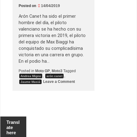
r
i
Posted on
14/04/2019
m
e
Arón Canet ha sido el primer
r
a
hombre del día, el piloto
p
valenciano se ha hecho con su
o
l
primera victoria en 2019, el piloto
e
del equipo de Max Biaggi ha
e
n
conquistado su complicadísima
e
victoria en una carrera en grupo.
l
G
En el podio ha…
P
d
Posted in
Moto GP
,
Moto3
Tagged
e
,
,
Andrea Migno
arón canet
V
o
a
Leave a Comment
Jaume Masiá
n
l
A
e
r
n
ó
c
n
i
C
a
a
n
e
Transl
t
ate
v
here
e
n