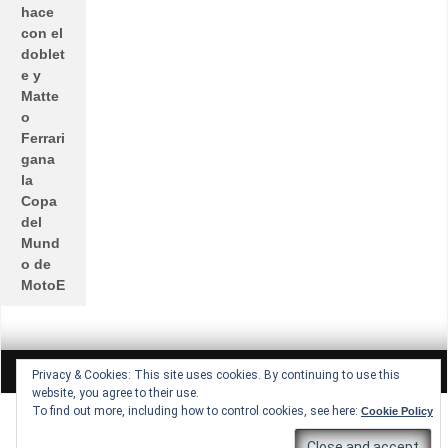
hace
con el
doblet
e y
Matte
o
Ferrari
gana
la
Copa
del
Mund
o de
MotoE
All rights reserved © Lucio Lopez GP
Theme by Seos Themes
Privacy & Cookies: This site uses cookies. By continuing to use this
website, you agree to their use.
To find out more, including how to control cookies, see here:
Cookie Policy