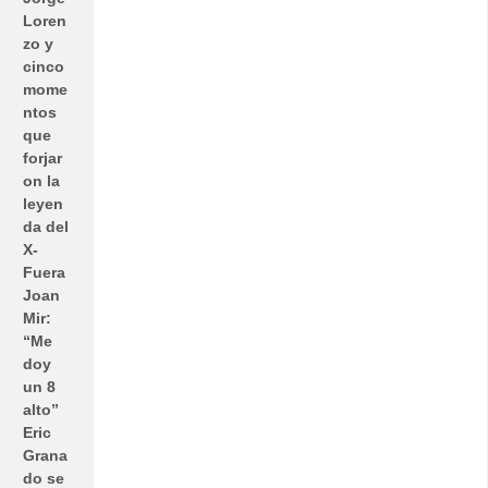
Loren
zo y
cinco
mome
ntos
que
forjar
on la
leyen
da del
X-
Fuera
Joan
Mir:
“Me
doy
un 8
alto”
Eric
Grana
do se