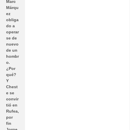
Marc
Márqu
ez
obliga
do a
operar
se de
nuevo
de un
hombr
o.
¿Por
qué?
Y
Chest
e se
convir
tió en
Rufea,
por
fin
Jorge