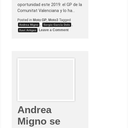
oportunidad este 2019: el GP de la
Comunitat Valenciana y lo ha…
Posted in
Moto GP
,
Moto3
Tagged
,
,
Andrea Migno
Sergio García Dols
o
Leave a Comment
Xavi Artigas
n
P
r
i
m
e
r
a
v
i
c
t
o
r
i
a
m
u
n
Andrea
d
i
a
Migno se
l
i