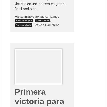
x
victoria en una carrera en grupo.
t
En el podio ha…
o
g
a
Posted in
Moto GP
,
Moto3
Tagged
n
,
,
Andrea Migno
arón canet
a
o
Leave a Comment
Jaume Masiá
d
n
o
A
r
r
d
ó
e
n
M
C
o
a
t
n
o
e
3
t
v
e
n
c
e
e
n
u
n
Primera
a
c
o
victoria para
m
p