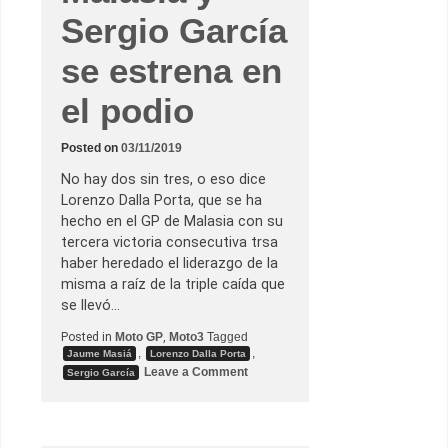
s
Sergio García
u
p
r
se estrena en
i
m
e
el podio
r
a
p
Posted on
03/11/2019
o
l
e
No hay dos sin tres, o eso dice
e
Lorenzo Dalla Porta, que se ha
n
e
hecho en el GP de Malasia con su
l
tercera victoria consecutiva trsa
G
P
haber heredado el liderazgo de la
d
misma a raíz de la triple caída que
e
V
se llevó…
a
l
Posted in
Moto GP
,
Moto3
Tagged
e
,
,
Jaume Masiá
Lorenzo Dalla Porta
n
o
Leave a Comment
c
Sergio García
n
i
L
a
o
r
e