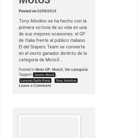
a
e
s
Posted on
02/06/2019
p
i
Tony Arbolino se ha hecho con la
n
i
primera victoria de su vida en una
t
de sus mejores ocasiones: el GP
a
e
de Italia frente al público italiano.
n
El del Snipers Team se convierte
e
l
en el sexto ganador distinto de la
G
categoría de Moto3…
P
d
Posted in
Moto GP
,
Moto3
,
Sin categoría
e
A
Tagged
,
Jaume Masiá
u
,
Lorenzo Dalla Porta
Tony Arbolino
s
o
Leave a Comment
t
n
r
T
i
o
a
n
y
A
r
b
o
l
i
n