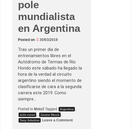
pole
s
i
á
mundialista
e
n
u
en Argentina
n
a
a
Posted on
30/03/2019
j
u
s
Tras un primer día de
t
entrenamientos libres en el
a
d
Autódromo de Termas de Río
a
Hondo este sábado ha llegado la
c
a
hora de la verdad al circuito
r
argentino siendo el momento de
r
e
clasificarse de cara a la segunda
r
carrera este 2019. Como
a
d
siempre…
e
M
Posted in
Moto3
Tagged
,
Argentina
o
t
,
,
arón canet
Jaume Masiá
o
o
Leave a Comment
Tony Arbolino
3
n
e
J
n
a