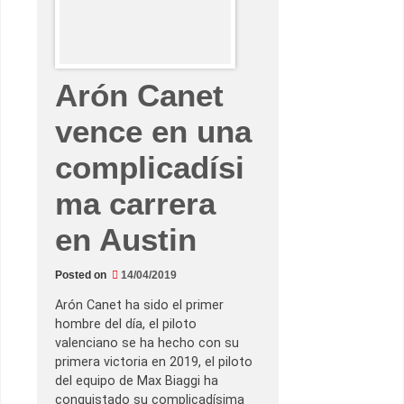
o
g
a
n
a
e
Arón Canet
n
M
u
vence en una
g
e
l
complicadísi
l
o
y
ma carrera
s
e
c
en Austin
o
n
v
Posted on
14/04/2019
i
e
r
Arón Canet ha sido el primer
t
hombre del día, el piloto
e
e
valenciano se ha hecho con su
n
primera victoria en 2019, el piloto
e
l
del equipo de Max Biaggi ha
s
conquistado su complicadísima
e