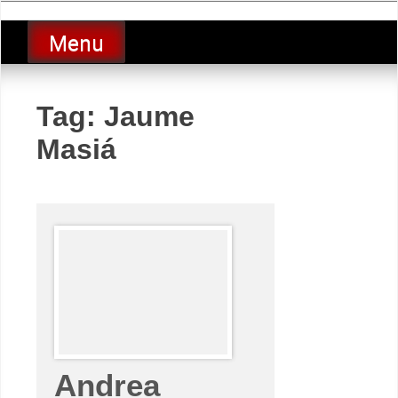
Skip
luciolopezgp
to
Lucio Lopez GP
Menu
content
Tag:
Jaume
Masiá
Andrea