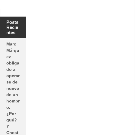
Posts
Recie
ntes
Marc
Márqu
ez
obliga
do a
operar
se de
nuevo
de un
hombr
o.
¿Por
qué?
Y
Chest