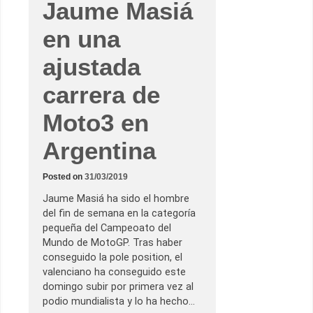
Jaume Masiá
l
i
c
en una
a
d
í
ajustada
s
i
m
carrera de
a
c
a
Moto3 en
r
r
e
Argentina
r
a
e
Posted on
31/03/2019
n
A
Jaume Masiá ha sido el hombre
u
s
del fin de semana en la categoría
t
pequeña del Campeoato del
i
n
Mundo de MotoGP. Tras haber
conseguido la pole position, el
valenciano ha conseguido este
domingo subir por primera vez al
podio mundialista y lo ha hecho…