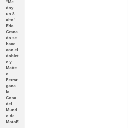
“Me
doy
un 8
alto”
Eric
Grana
do se
hace
con el
doblet
e y
Matte
o
Ferrari
gana
la
Copa
del
Mund
o de
MotoE