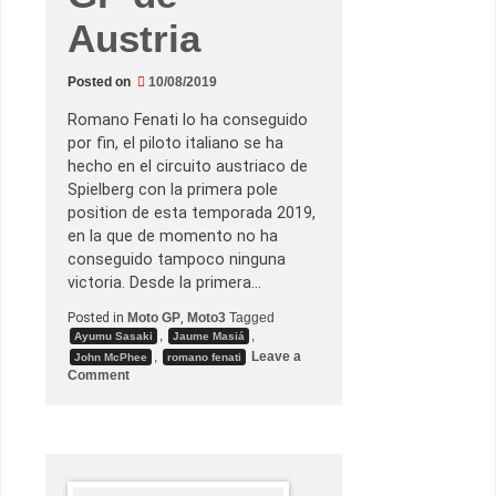
o
G
Austria
a
r
c
Posted on
10/08/2019
í
a
s
Romano Fenati lo ha conseguido
e
por fin, el piloto italiano se ha
e
s
hecho en el circuito austriaco de
t
Spielberg con la primera pole
r
e
position de esta temporada 2019,
n
en la que de momento no ha
a
e
conseguido tampoco ninguna
n
victoria. Desde la primera…
e
l
p
Posted in
Moto GP
,
Moto3
Tagged
o
,
,
Ayumu Sasaki
Jaume Masiá
d
,
Leave a
John McPhee
romano fenati
i
o
Comment
o
n
R
o
m
a
n
o