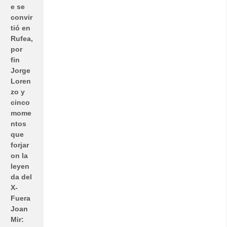
e se
convir
tió en
Rufea,
por
fin
Jorge
Loren
zo y
cinco
mome
ntos
que
forjar
on la
leyen
da del
X-
Fuera
Joan
Mir: