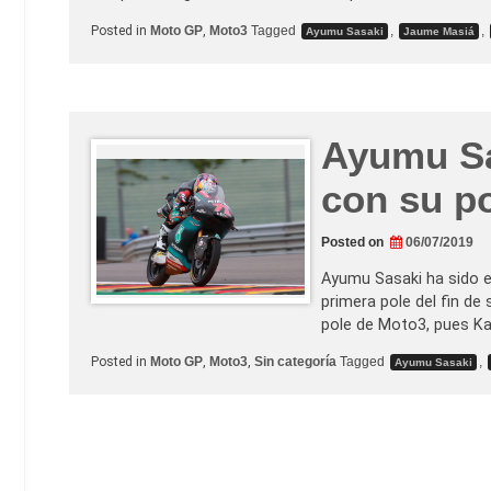
Posted in
Moto GP
,
Moto3
Tagged
,
,
Ayumu Sasaki
Jaume Masiá
Ayumu Sa
con su p
Posted on
06/07/2019
Ayumu Sasaki ha sido el
primera pole del fin de
pole de Moto3, pues Ka
Posted in
Moto GP
,
Moto3
,
Sin categoría
Tagged
,
Ayumu Sasaki