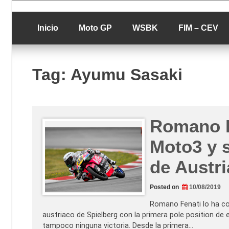
Skip
luciolopezgp
to
Lucio Lopez G
content
Inicio
Moto GP
WSBK
FIM – CEV
Tag:
Ayumu Sasaki
Romano F
Moto3 y s
de Austri
Posted on
10/08/2019
Romano Fenati lo ha con
austriaco de Spielberg con la primera pole position 
tampoco ninguna victoria. Desde la primera…