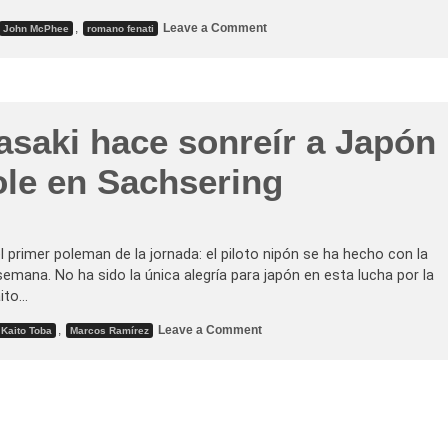
o
,
Leave a Comment
John McPhee
romano fenati
n
R
o
m
a
n
o
saki hace sonreír a Japón
F
e
n
ole en Sachsering
a
t
i
h
a
c
 primer poleman de la jornada: el piloto nipón se ha hecho con la
e
 semana. No ha sido la única alegría para japón en esta lucha por la
l
a
ito…
p
o
o
,
Leave a Comment
Kaito Toba
Marcos Ramírez
l
n
e
A
d
y
e
u
M
m
o
u
t
S
o
a
3