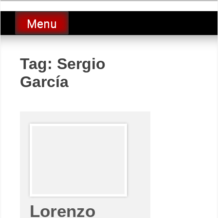
Skip
luciolopezgp
to
Lucio Lopez GP
Menu
content
Tag:
Sergio
García
Lorenzo