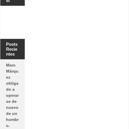
st
o
Posts
Recie
ntes
Marc
Márqu
ez
obliga
do a
operar
se de
nuevo
de un
hombr
o.