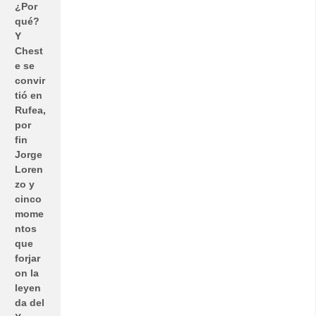
¿Por
qué?
Y
Chest
e se
convir
tió en
Rufea,
por
fin
Jorge
Loren
zo y
cinco
mome
ntos
que
forjar
on la
leyen
da del