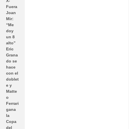
X-
Fuera
Joan
Mir:
“Me
doy
un 8
alto”
Eric
Grana
do se
hace
con el
doblet
e y
Matte
o
Ferrari
gana
la
Copa
del