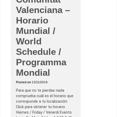
t
a
a
Valenciana –
d
r
a
H
d
o
Horario
e
n
J
d
o
a
Mundial /
r
e
g
n
e
2
World
L
0
o
2
r
0
Schedule /
e
.
n
N
z
Programma
o
o
s
a
Mondial
b
e
c
u
Posted on
13/11/2019
á
l
Para que no te pierdas nada
s
e
comprueba cuál es el horario que
r
corresponde a tu localización:
á
.
Click para obtener tu horario
Viernes / Friday / Venerdi Evento