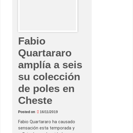
v
a
r
r
o
c
o
n
s
Fabio
i
g
u
Quartararo
e
u
n
amplía a seis
a
p
o
su colección
l
e
de poles en
e
n
c
Cheste
a
s
a
a
Posted on
16/11/2019
g
o
Fabio Quartararo ha causado
l
p
sensación esta temporada y
e