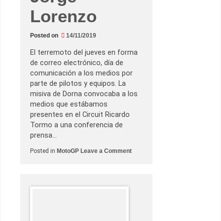
e
Lorenzo
s
u
m
e
Posted on
14/11/2019
n
d
El terremoto del jueves en forma
e
l
de correo electrónico, día de
v
comunicación a los medios por
i
e
parte de pilotos y equipos. La
r
misiva de Dorna convocaba a los
n
e
medios que estábamos
s
presentes en el Circuit Ricardo
Tormo a una conferencia de
prensa…
o
Posted in
MotoGP
Leave a Comment
n
G
r
a
n
P
r
e
m
i