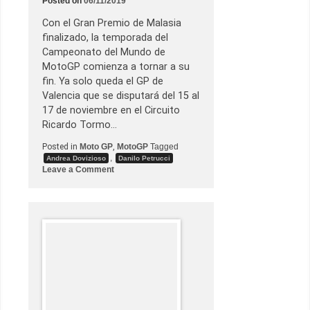
Posted on
06/11/2019
r
Con el Gran Premio de Malasia
finalizado, la temporada del
Campeonato del Mundo de
MotoGP comienza a tornar a su
fin. Ya solo queda el GP de
Valencia que se disputará del 15 al
17 de noviembre en el Circuito
Ricardo Tormo…
Posted in
Moto GP
,
MotoGP
Tagged
,
Andrea Dovizioso
Danilo Petrucci
o
Leave a Comment
n
D
u
c
a
t
i
T
e
a
m
e
n
M