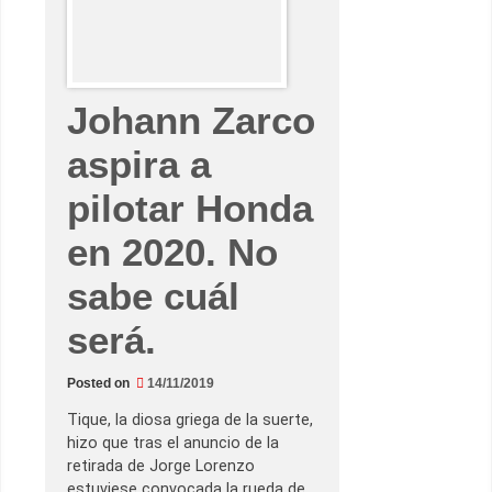
o
M
o
t
u
l
d
Johann Zarco
e
l
aspira a
a
C
o
pilotar Honda
m
u
n
en 2020. No
i
t
a
sabe cuál
t
V
a
será.
l
e
n
c
Posted on
14/11/2019
i
a
Tique, la diosa griega de la suerte,
n
hizo que tras el anuncio de la
a
–
retirada de Jorge Lorenzo
R
estuviese convocada la rueda de
e