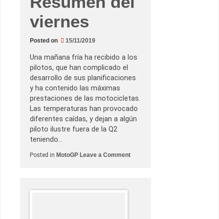
Resumen del
s
u
viernes
p
r
i
m
Posted on
15/11/2019
e
r
Una mañana fría ha recibido a los
a
p
pilotos, que han complicado el
o
desarrollo de sus planificaciones
l
e
y ha contenido las máximas
e
prestaciones de las motocicletas.
n
e
Las temperaturas han provocado
l
diferentes caídas, y dejan a algún
G
P
piloto ilustre fuera de la Q2
d
teniendo…
e
V
a
o
Posted in
MotoGP
Leave a Comment
l
n
e
G
n
r
c
a
i
n
a
P
r
e
m