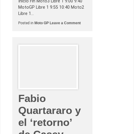
Inicio Fin Moto3 Libre 1 9:00 9:40
MotoGP Libre 1 9:55 10:40 Moto2
Libre 1…
o
Posted in
Moto GP
Leave a Comment
n
G
r
a
n
P
r
e
m
i
o
M
o
t
u
l
d
Fabio
e
l
Quartararo y
a
C
o
el ‘retorno’
m
u
n
i