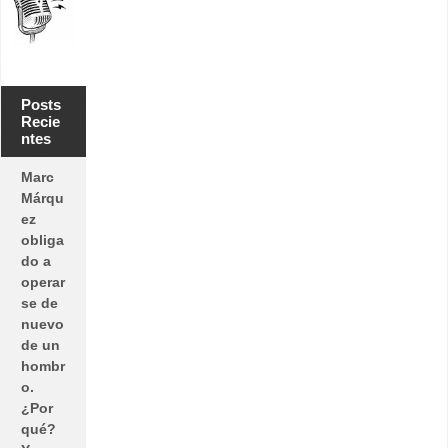
Posts
Recie
ntes
Marc
Márqu
ez
obliga
do a
operar
se de
nuevo
de un
hombr
o.
¿Por
qué?