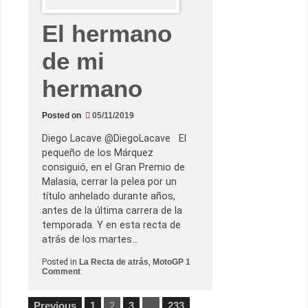
o
t
o
El hermano
G
P
de mi
2
0
1
hermano
9
:
o
b
Posted on
05/11/2019
j
e
Diego Lacave @DiegoLacave El
t
i
pequeño de los Márquez
v
consiguió, en el Gran Premio de
o
s
Malasia, cerrar la pelea por un
i
título anhelado durante años,
n
c
antes de la última carrera de la
u
temporada. Y en esta recta de
m
p
atrás de los martes…
l
i
Posted in
La Recta de atrás
,
MotoGP
1
d
o
Comment
o
n
s
E
p
l
Posts
e
Previous
1
2
3
…
233