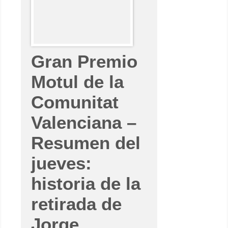
i
o
M
o
t
u
l
d
Gran Premio
e
l
Motul de la
a
C
o
Comunitat
m
u
n
Valenciana –
i
t
a
Resumen del
t
V
a
jueves:
l
e
n
historia de la
c
i
a
retirada de
n
a
Jorge
–
R