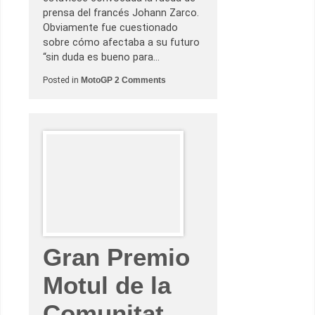
s
prensa del francés Johann Zarco.
u
Obviamente fue cuestionado
m
e
sobre cómo afectaba a su futuro
n
“sin duda es bueno para…
d
e
l
o
Posted in
MotoGP
2 Comments
j
n
u
J
e
o
v
h
e
a
s
n
:
n
h
Z
i
a
s
r
t
c
o
o
r
a
i
s
a
p
d
i
e
r
Gran Premio
l
a
a
a
r
Motul de la
p
e
i
t
l
i
Comunitat
o
r