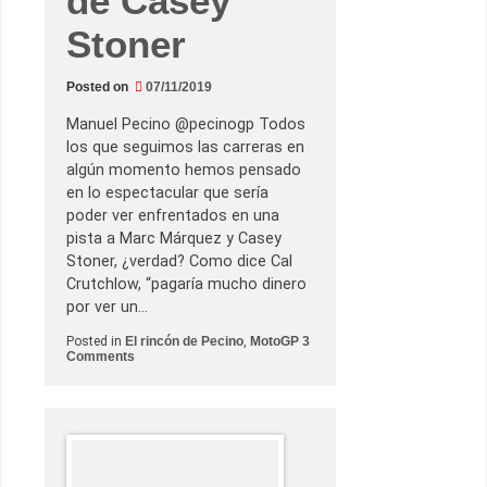
de Casey
t
a
Stoner
t
V
a
l
Posted on
07/11/2019
e
n
Manuel Pecino @pecinogp Todos
c
i
los que seguimos las carreras en
a
algún momento hemos pensado
n
a
en lo espectacular que sería
–
poder ver enfrentados en una
H
o
pista a Marc Márquez y Casey
r
Stoner, ¿verdad? Como dice Cal
a
r
Crutchlow, “pagaría mucho dinero
i
por ver un…
o
M
Posted in
El rincón de Pecino
,
MotoGP
3
u
o
Comments
n
n
d
F
i
a
a
b
l
i
/
o
W
Q
o
u
r