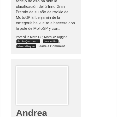
reflejo de eso ha sido la
d
e
clasificación del último Gran
r
Premio de su año de rookie de
é
c
MotoGP. El benjamín de la
o
categoría ha vuelto a hacerse con
r
d
la pole de MotoGP y con…
Posted in
Moto GP
,
MotoGP
Tagged
,
,
Fabio Quartararo
jack miller
o
Leave a Comment
Marc Márquez
n
F
a
b
i
o
Q
u
a
r
t
a
r
a
r
o
a
Andrea
m
p