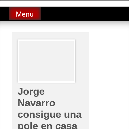
Skip
luciolopezgp
to
Lucio Lopez GP
Menu
content
Jorge
Navarro
consigue una
pole en casa