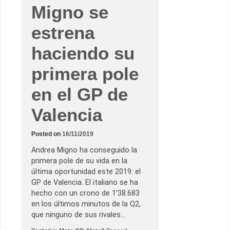
l
Migno se
í
a
a
estrena
s
e
i
haciendo su
s
s
primera pole
u
c
o
en el GP de
l
e
c
Valencia
c
i
ó
n
Posted on
16/11/2019
d
e
Andrea Migno ha conseguido la
p
primera pole de su vida en la
o
l
última oportunidad este 2019: el
e
GP de Valencia. El italiano se ha
s
e
hecho con un crono de 1’38.683
n
en los últimos minutos de la Q2,
C
h
que ninguno de sus rivales…
e
s