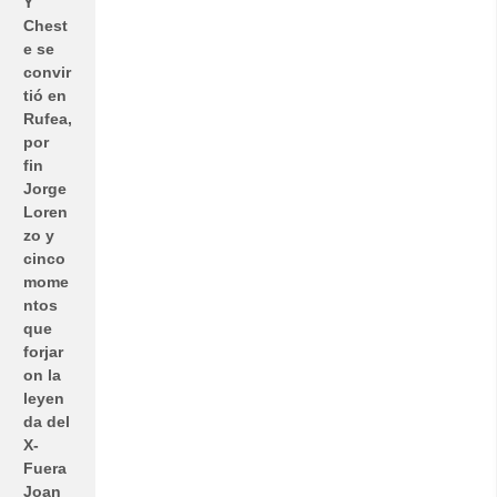
Y
Chest
e se
convir
tió en
Rufea,
por
fin
Jorge
Loren
zo y
cinco
mome
ntos
que
forjar
on la
leyen
da del
X-
Fuera
Joan