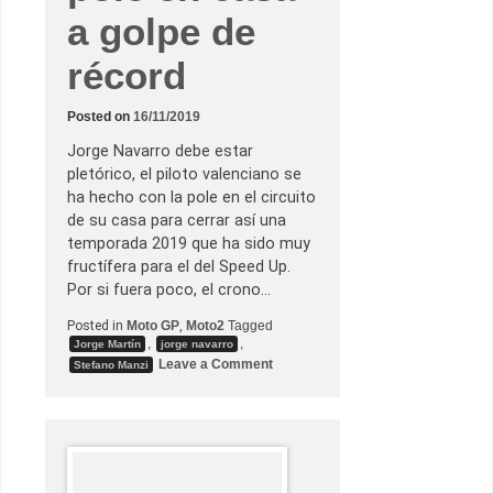
a golpe de
récord
Posted on
16/11/2019
Jorge Navarro debe estar
pletórico, el piloto valenciano se
ha hecho con la pole en el circuito
de su casa para cerrar así una
temporada 2019 que ha sido muy
fructífera para el del Speed Up.
Por si fuera poco, el crono…
Posted in
Moto GP
,
Moto2
Tagged
,
,
Jorge Martín
jorge navarro
o
Leave a Comment
Stefano Manzi
n
J
o
r
g
e
N
a