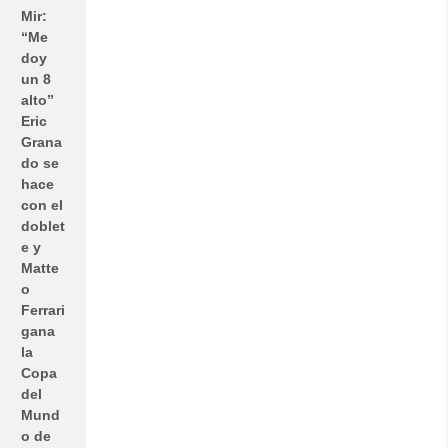
Mir:
“Me
doy
un 8
alto”
Eric
Grana
do se
hace
con el
doblet
e y
Matte
o
Ferrari
gana
la
Copa
del
Mund
o de