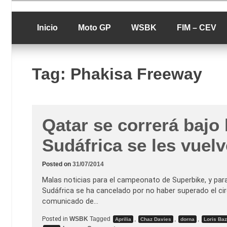
Skip
luciolopezgp
to
Lucio Lopez G
content
Inicio
Moto GP
WSBK
FIM – CEV
Tag:
Phakisa Freeway
Qatar se correrá bajo 
Sudáfrica se les vuel
Posted on
31/07/2014
Malas noticias para el campeonato de Superbike, y para
Sudáfrica se ha cancelado por no haber superado el ci
comunicado de…
Posted in
WSBK
Tagged
,
,
,
Aprilia
Chaz Davies
dorna
Loris Baz
o