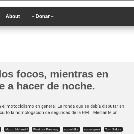
P
About
– Donar –
los focos, mientras en
ve a hacer de noche.
 el motociclismo en general. La ronda que se debía disputar en
rcuito la homologación de seguridad de la FIM. Mediante un
,
,
,
,
,
,
Marco Melandri
Phakisa Freeway
superbike
supersport
Tom Sykes