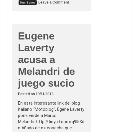
o
Leave a Comment
Tom Sykes
n
E
u
g
e
n
e
Eugene
L
a
v
Laverty
e
r
t
acusa a
y
,
Melandri de
a
p
u
juego sucio
n
t
o
p
Posted on
19/11/2013
a
r
En este interesante link del blog
a
f
italiano “Motoblog”, Egene Laverty
i
pone verde a Marco
c
h
Melandri: http://tinyurl.com/q9l53d
a
n Añado de mi cosecha que
r