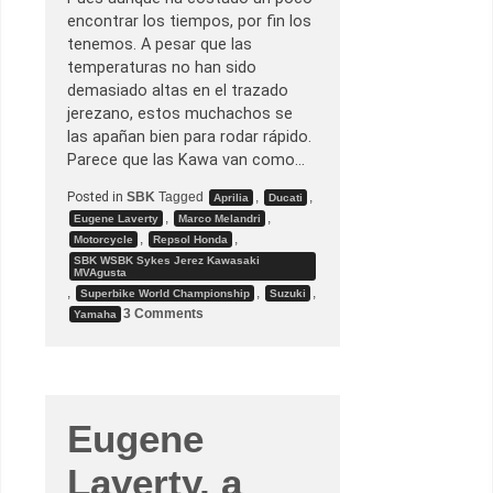
l
d
l
encontrar los tiempos, por fin los
e
a
n
tenemos. A pesar que las
s
o
,
temperaturas no han sido
c
s
h
demasiado altas en el trazado
e
e
g
jerezano, estos muchachos se
.
ú
las apañan bien para rodar rápido.
n
e
Parece que las Kawa van como…
l
r
Posted in
SBK
Tagged
,
,
Aprilia
Ducati
u
m
,
,
Eugene Laverty
Marco Melandri
o
,
,
Motorcycle
Repsol Honda
r
SBK WSBK Sykes Jerez Kawasaki
d
MVAgusta
e
,
,
,
l
Superbike World Championship
Suzuki
P
o
3 Comments
Yamaha
a
n
d
T
d
e
o
s
c
t
k
S
B
Eugene
K
e
n
Laverty, a
J