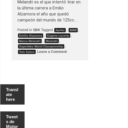
c
Melandri es el que intentó tirar en
o
la última carrera a Emilio
n
S
Alzamora el año que quedó
u
campeón del mundo de 125cc.…
z
u
k
Posted in
SBK
Tagged
,
,
Aprilia
BMW
i
,
,
Emilio Alzamora
Eugene Laverty
,
,
Marco Melandri
Melandri
,
Superbike World Championship
o
Leave a Comment
Tom Sykes
n
E
u
g
e
n
e
L
a
Transl
v
ate
e
here
r
t
y
a
c
Tweet
u
s de
s
Motor
a