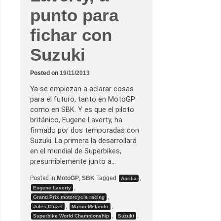
e
r
punto para
e
z
fichar con
Suzuki
Posted on
19/11/2013
Ya se empiezan a aclarar cosas
para el futuro, tanto en MotoGP
como en SBK. Y es que el piloto
británico, Eugene Laverty, ha
firmado por dos temporadas con
Suzuki. La primera la desarrollará
en el mundial de Superbikes,
presumiblemente junto a…
Posted in
MotoGP
,
SBK
Tagged
,
Aprilia
,
Eugene Laverty
,
Grand Prix motorcycle racing
,
,
Jules Cluzel
Marco Melandri
,
,
Superbike World Championship
Suzuki