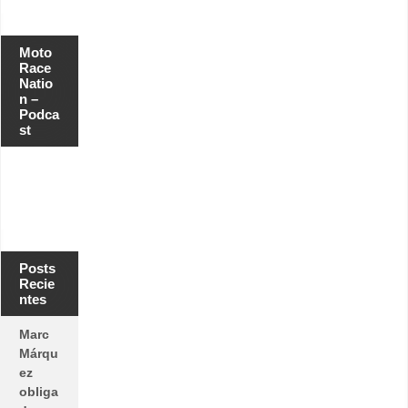
Moto
Race
Natio
n –
Podca
st
Posts
Recie
ntes
Marc
Márqu
ez
obliga