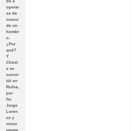
do a
operar
se de
nuevo
de un
hombr
o.
¿Por
qué?
Y
Chest
e se
convir
tió en
Rufea,
por
fin
Jorge
Loren
zo y
cinco
mome