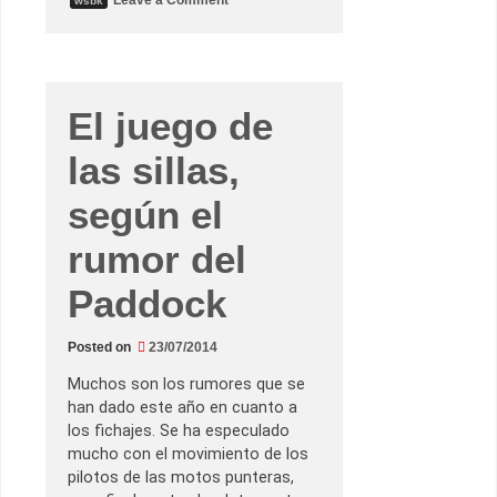
wsbk
n
Q
a
t
a
r
s
El juego de
e
c
o
las sillas,
r
r
e
según el
r
á
rumor del
b
a
j
Paddock
o
l
o
s
Posted on
23/07/2014
f
o
Muchos son los rumores que se
c
o
han dado este año en cuanto a
s
los fichajes. Se ha especulado
,
m
mucho con el movimiento de los
i
pilotos de las motos punteras,
e
n