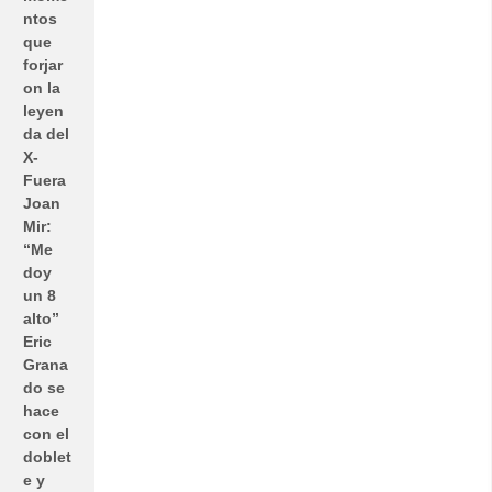
ntos
que
forjar
on la
leyen
da del
X-
Fuera
Joan
Mir:
“Me
doy
un 8
alto”
Eric
Grana
do se
hace
con el
doblet
e y