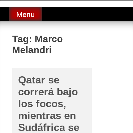
Skip
luciolopezgp
to
Lucio Lopez GP
Menu
content
Tag:
Marco
Melandri
Qatar se
correrá bajo
los focos,
mientras en
Sudáfrica se