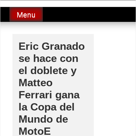
Skip
luciolopezgp
to
Lucio Lopez GP
Menu
content
Eric Granado
se hace con
el doblete y
Matteo
Ferrari gana
la Copa del
Mundo de
MotoE