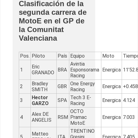
Clasificación de la
segunda carrera de
MotoE en el GP de
la Comunitat
Valenciana
Pos.
Piloto
País
Equipo
Moto
Tiempo
Avintia
Eric
1
BRA
Esponsorama
Energica
11’52.
GRANADO
Racing
Bradley
One Energy
2
GBR
Energica
+0.458
SMITH
Racing
Hector
Tech 3 E-
3
SPA
Energica
4.124
GARZO
Racing
OCTO
Alex DE
4
RSM
Pramac
Energica
7.003
ANGELIS
MotoE
TRENTINO
Matteo
5
ITA
Gresini
Energica
7.405