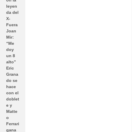
leyen
da del
X-
Fuera
Joan
Mir:
“Me
doy
un 8
alto”
Eric
Grana
do se
hace
con el
doblet
e y
Matte
o
Ferrari
gana