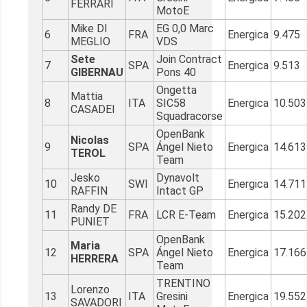
FERRARI
MotoE
Mike DI
EG 0,0 Marc
6
FRA
Energica
9.475
MEGLIO
VDS
Sete
Join Contract
7
SPA
Energica
9.513
GIBERNAU
Pons 40
Ongetta
Mattia
8
ITA
SIC58
Energica
10.503
CASADEI
Squadracorse
OpenBank
Nicolas
9
SPA
Ángel Nieto
Energica
14.613
TEROL
Team
Jesko
Dynavolt
10
SWI
Energica
14.711
RAFFIN
Intact GP
Randy DE
11
FRA
LCR E-Team
Energica
15.202
PUNIET
OpenBank
Maria
12
SPA
Ángel Nieto
Energica
17.166
HERRERA
Team
TRENTINO
Lorenzo
13
ITA
Gresini
Energica
19.552
SAVADORI