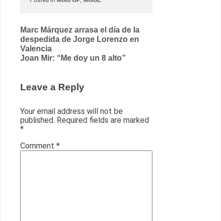
Posted in
Moto GP
,
MotoE
Post
Marc Márquez arrasa el día de la
despedida de Jorge Lorenzo en
navigation
Valencia
Joan Mir: “Me doy un 8 alto”
Leave a Reply
Your email address will not be
published.
Required fields are marked
*
Comment
*