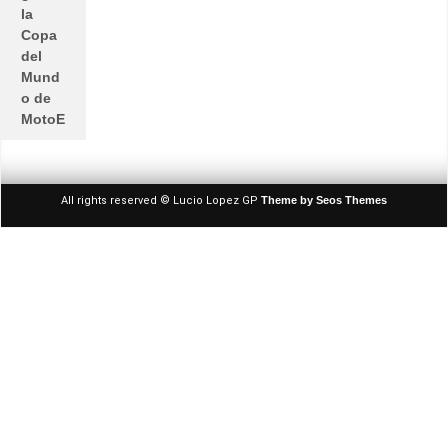
la
Copa
del
Mund
o de
MotoE
All rights reserved © Lucio Lopez GP
Theme by Seos Themes