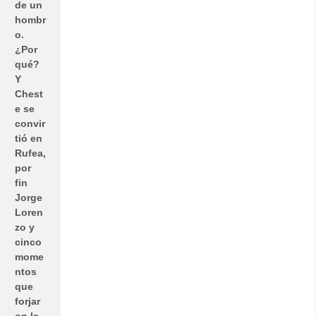
de un
hombr
o.
¿Por
qué?
Y
Chest
e se
convir
tió en
Rufea,
por
fin
Jorge
Loren
zo y
cinco
mome
ntos
que
forjar
on la