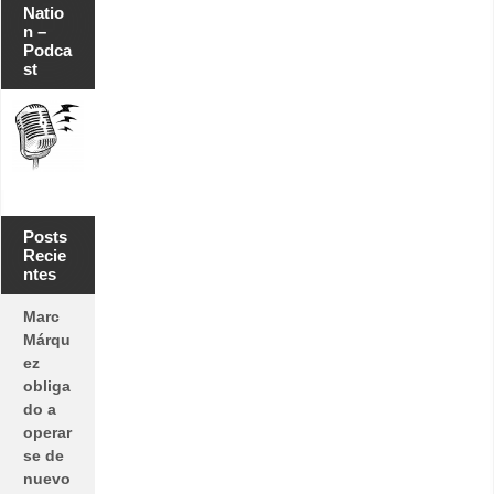
Natio
n –
Podca
st
Posts
Recie
ntes
Marc
Márqu
ez
obliga
do a
operar
se de
nuevo