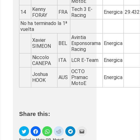
MotoE
Kenny
Tech 3 E-
14
FRA
Energica
29.432
FORAY
Racing
No ha terminado la 1ª
vuelta
Avintia
Xavier
BEL
Esponsorama
Energica
SIMEON
Racing
Niccolo
ITA
LCR E-Team
Energica
CANEPA
OCTO
Joshua
AUS
Pramac
Energica
HOOK
MotoE
Share this: