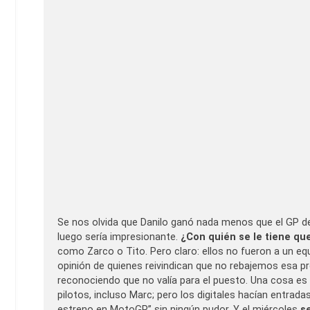
Se nos olvida que Danilo ganó nada menos que el GP de
luego sería impresionante.
¿Con quién se le tiene qu
como Zarco o Tito. Pero claro: ellos no fueron a un eq
opinión de quienes reivindican que no rebajemos esa pr
reconociendo que no valía para el puesto. Una cosa es
pilotos, incluso Marc; pero los digitales hacían entrada
estreno en MotoGP” sin ningún pudor. Y el miércoles
s