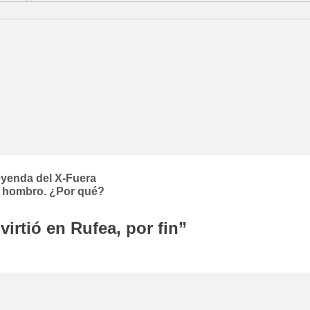
eyenda del X-Fuera
n hombro. ¿Por qué?
irtió en Rufea, por fin
”