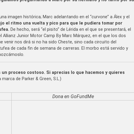
 una imagen histórica; Marc adelantando en el “curvone” a Álex y el
jo el ritmo una vuelta y pico para que le pudiera tomar por
ufea.
De hecho, será “el pisito” de Lérida en el que se presentará, el
 el Allianz Junior Motor Camp By Marc Márquez, en el que los dos
 venir nos dirá si no ha sido Cheste, sino cada circuito del
Rufea de cada fin de semana de carreras. El morbo está servido y
onozcámoslo.
s un proceso costoso. Si aprecias lo que hacemos y quieres
marca de Parker & Green, S.L.)
Dona en GoFundMe