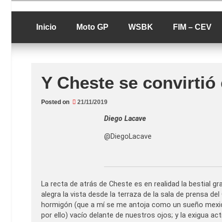
Skip
luciolopezgp
to
Lucio Lopez G
content
Inicio
Moto GP
WSBK
FIM – CEV
Y Cheste se convirtió 
Posted on
21/11/2019
Diego Lacave
@DiegoLacave
La recta de atrás de Cheste es en realidad la bestial g
alegra la vista desde la terraza de la sala de prensa de
hormigón (que a mí se me antoja como un sueño mexica
por ello) vacío delante de nuestros ojos; y la exigua ac