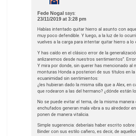
says:
Fede Nogal
23/11/2019 at 3:28 pm
Habías intentado quitar hierro al asunto con aqu
muy poco defendible. Y luego, a la luz de lo ocurr
vuelves a la carga para intentar quitar hierro a lo 
Y has caído en el clásico error de la generalizac
anlizaremos desde nuestros sentimientos”. Error
Y mira por donde, sin querer has mencionado al m
monturas Honda a posteriori de sus títulos en la
ecuanimidad sin sentimientos:
¿les hubieran dado la misma silla que a Alex, en
que rodearon a las del hermano? ¿dónde están l
No se puede evitar el tema, de la misma manera q
enchufados generan mala vibra a su alrededor en
ponen de manera vitalicia.
Simple sugerencia: deberíais haber escrito sob
Binder con sus estilo cañero, es decir, de aquell