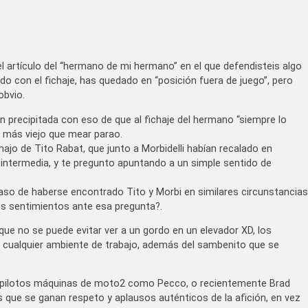
el artículo del “hermano de mi hermano” en el que defendisteis algo
ido con el fichaje, has quedado en “posición fuera de juego”, pero
obvio.
ión precipitada con eso de que al fichaje del hermano “siempre lo
 más viejo que mear parao.
ajo de Tito Rabat, que junto a Morbidelli habían recalado en
 intermedia, y te pregunto apuntando a un simple sentido de
 caso de haberse encontrado Tito y Morbi en similares circunstancias
os sentimientos ante esa pregunta?.
ue no se puede evitar ver a un gordo en un elevador XD, los
 cualquier ambiente de trabajo, además del sambenito que se
re pilotos máquinas de moto2 como Pecco, o recientemente Brad
os que se ganan respeto y aplausos auténticos de la afición, en vez