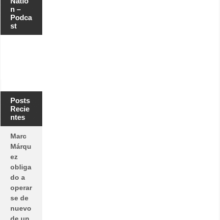
Natio
n –
Podca
st
Posts
Recie
ntes
Marc
Márqu
ez
obliga
do a
operar
se de
nuevo
de un