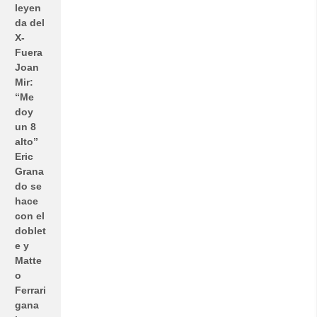
leyen
da del
X-
Fuera
Joan
Mir:
“Me
doy
un 8
alto”
Eric
Grana
do se
hace
con el
doblet
e y
Matte
o
Ferrari
gana