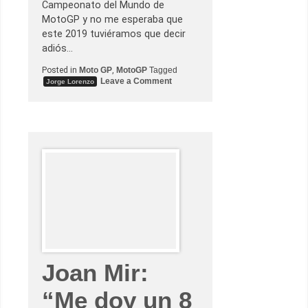
Campeonato del Mundo de
MotoGP y no me esperaba que
este 2019 tuviéramos que decir
adiós…
Posted in
Moto GP
,
MotoGP
Tagged
o
Leave a Comment
Jorge Lorenzo
n
J
o
r
g
e
L
o
r
e
n
z
o
y
c
i
n
c
o
Joan Mir:
m
o
m
“Me doy un 8
e