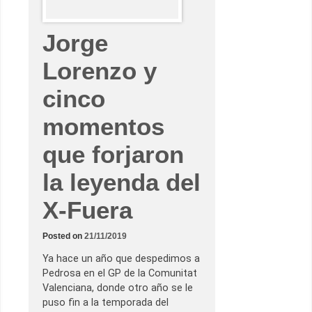
r
t
i
Jorge
ó
e
n
Lorenzo y
R
u
f
cinco
e
a
,
momentos
p
o
r
que forjaron
f
i
n
la leyenda del
X-Fuera
Posted on
21/11/2019
Ya hace un año que despedimos a
Pedrosa en el GP de la Comunitat
Valenciana, donde otro año se le
puso fin a la temporada del