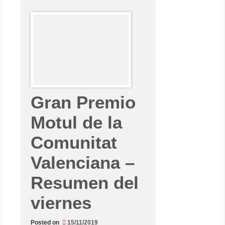
o
Q
u
a
r
t
a
r
a
r
o
a
m
p
Gran Premio
l
í
a
Motul de la
a
s
Comunitat
e
i
s
Valenciana –
s
u
c
Resumen del
o
l
e
viernes
c
c
i
ó
Posted on
15/11/2019