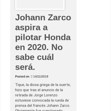
u
l
d
e
Johann Zarco
l
a
C
aspira a
o
m
u
pilotar Honda
n
i
t
en 2020. No
a
t
V
sabe cuál
a
l
e
será.
n
c
i
Posted on
14/11/2019
a
n
a
Tique, la diosa griega de la suerte,
–
hizo que tras el anuncio de la
R
e
retirada de Jorge Lorenzo
s
estuviese convocada la rueda de
u
m
prensa del francés Johann Zarco.
e
Obviamente fue cuestionado