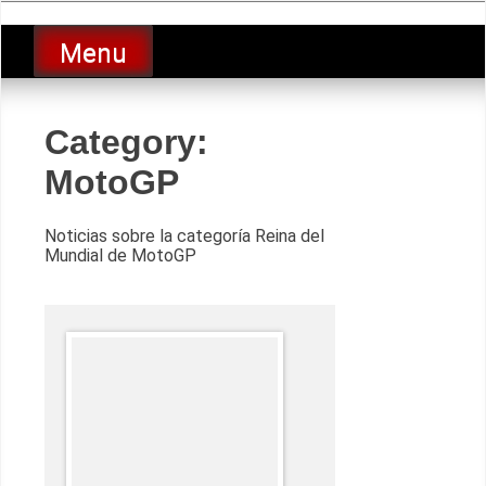
Skip
luciolopezgp
to
Lucio Lopez GP
Menu
content
Category:
MotoGP
Noticias sobre la categoría Reina del
Mundial de MotoGP