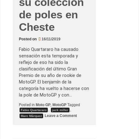
su colección
a
t
V
de poles en
a
l
e
Cheste
n
c
i
Posted on
16/11/2019
a
n
a
Fabio Quartararo ha causado
–
sensación esta temporada y
R
e
reflejo de eso ha sido la
s
clasificación del último Gran
u
m
Premio de su año de rookie de
e
MotoGP. El benjamín de la
n
d
categoría ha vuelto a hacerse con
e
la pole de MotoGP y con…
l
S
á
Posted in
Moto GP
,
MotoGP
Tagged
b
,
,
Fabio Quartararo
jack miller
a
o
Leave a Comment
Marc Márquez
d
n
o
F
a
b
i