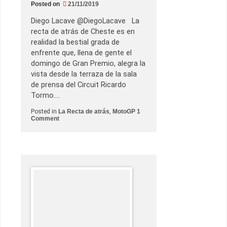
s
Posted on
21/11/2019
e
d
Diego Lacave @DiegoLacave La
e
n
recta de atrás de Cheste es en
u
realidad la bestial grada de
e
v
enfrente que, llena de gente el
o
domingo de Gran Premio, alegra la
d
e
vista desde la terraza de la sala
u
de prensa del Circuit Ricardo
n
h
Tormo.…
o
m
Posted in
La Recta de atrás
,
MotoGP
1
b
o
Comment
r
n
o
Y
.
C
¿
h
P
e
o
s
r
t
q
e
u
s
é
e
?
c
o
n
v
i