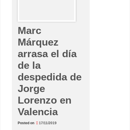
r
d
a
o
y
u
n
8
Marc
a
l
t
Márquez
o
”
arrasa el día
de la
despedida de
Jorge
Lorenzo en
Valencia
Posted on
17/11/2019