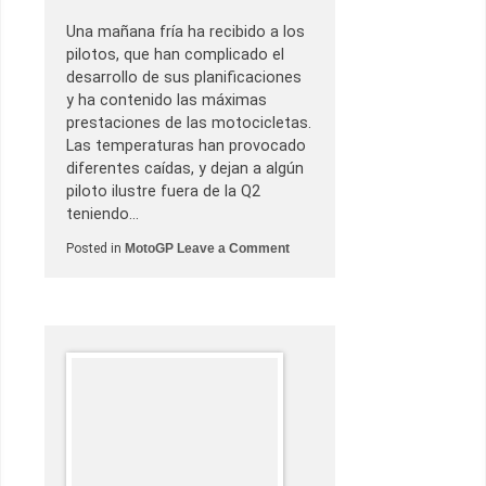
n
d
Una mañana fría ha recibido a los
e
p
pilotos, que han complicado el
o
desarrollo de sus planificaciones
l
e
y ha contenido las máximas
s
prestaciones de las motocicletas.
e
n
Las temperaturas han provocado
C
diferentes caídas, y dejan a algún
h
e
piloto ilustre fuera de la Q2
s
teniendo…
t
e
o
Posted in
MotoGP
Leave a Comment
n
G
r
a
n
P
r
e
m
i
o
M
o
t
u