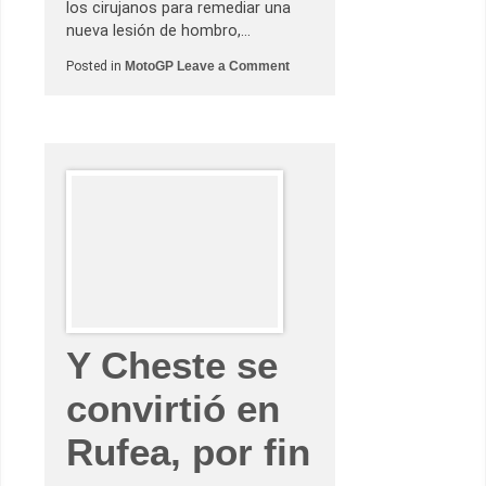
los cirujanos para remediar una
nueva lesión de hombro,…
o
Posted in
MotoGP
Leave a Comment
n
M
a
r
c
M
á
r
q
u
e
z
o
b
l
i
g
a
Y Cheste se
d
o
a
convirtió en
o
p
e
Rufea, por fin
r
a
r