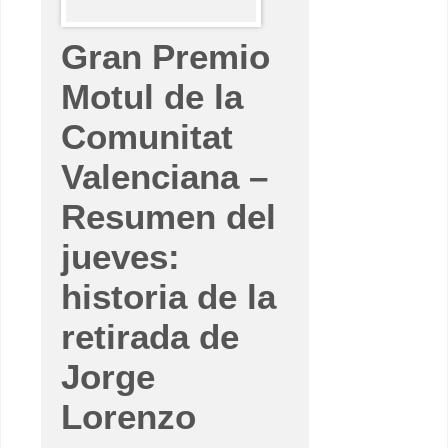
l
d
e
Gran Premio
l
a
C
Motul de la
o
m
u
Comunitat
n
i
t
Valenciana –
a
t
V
Resumen del
a
l
e
jueves:
n
c
historia de la
i
a
n
retirada de
a
–
R
Jorge
e
s
u
Lorenzo
m
e
n