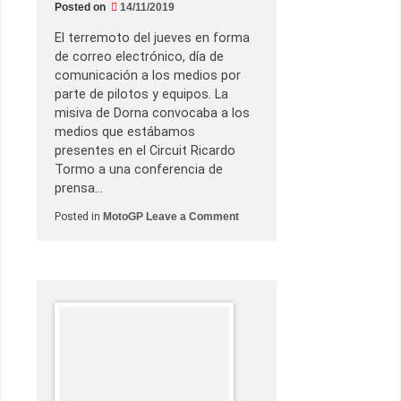
d
Posted on
14/11/2019
e
l
El terremoto del jueves en forma
v
i
de correo electrónico, día de
e
comunicación a los medios por
r
n
parte de pilotos y equipos. La
e
misiva de Dorna convocaba a los
s
medios que estábamos
presentes en el Circuit Ricardo
Tormo a una conferencia de
prensa…
o
Posted in
MotoGP
Leave a Comment
n
G
r
a
n
P
r
e
m
i
o
M
o
t