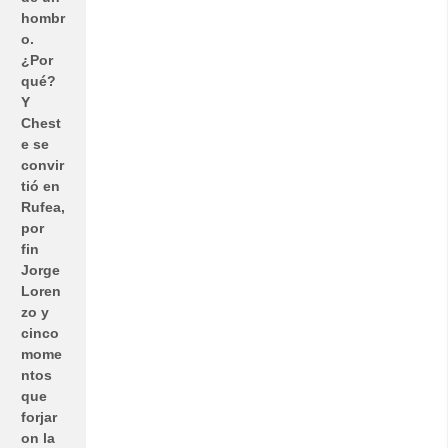
hombr
o.
¿Por
qué?
Y
Chest
e se
convir
tió en
Rufea,
por
fin
Jorge
Loren
zo y
cinco
mome
ntos
que
forjar
on la