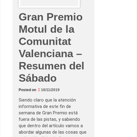
s
a
e
Gran Premio
l
d
í
Motul de la
a
d
Comunitat
e
l
a
Valenciana –
d
e
s
Resumen del
p
e
d
Sábado
i
d
a
d
Posted on
16/11/2019
e
J
Siendo claro que la atención
o
r
informativa de este fin de
g
semana de Gran Premio está
e
L
fuera de las pistas, y sabiendo
o
que dentro del artículo vamos a
r
e
abordar algunas de las cosas que
n