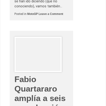
se han ido diciendo (que no
z
o
conociendo), vamos también…
e
n
o
Posted in
MotoGP
Leave a Comment
V
n
a
G
l
r
e
a
n
n
c
P
i
r
a
e
m
i
o
M
o
t
u
l
d
e
Fabio
l
a
C
Quartararo
o
m
u
amplía a seis
n
i
t