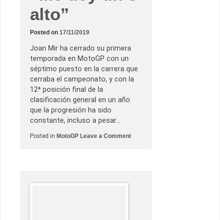
n
alto”
t
o
s
q
Posted on
17/11/2019
u
e
Joan Mir ha cerrado su primera
f
o
temporada en MotoGP con un
r
séptimo puesto en la carrera que
j
a
cerraba el campeonato, y con la
r
12ª posición final de la
o
n
clasificación general en un año
l
que la progresión ha sido
a
l
constante, incluso a pesar…
e
y
o
Posted in
MotoGP
Leave a Comment
e
n
n
J
d
o
a
a
d
n
e
M
l
i
X
r
-
:
F
“
u
M
e
e