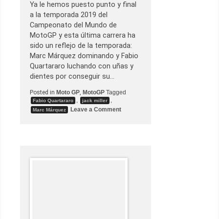
Ya le hemos puesto punto y final
a la temporada 2019 del
Campeonato del Mundo de
MotoGP y esta última carrera ha
sido un reflejo de la temporada:
Marc Márquez dominando y Fabio
Quartararo luchando con uñas y
dientes por conseguir su…
Posted in
Moto GP
,
MotoGP
Tagged
,
,
Fabio Quartararo
jack miller
o
Leave a Comment
Marc Márquez
n
M
a
r
c
M
á
r
q
u
e
z
a
r
r
a