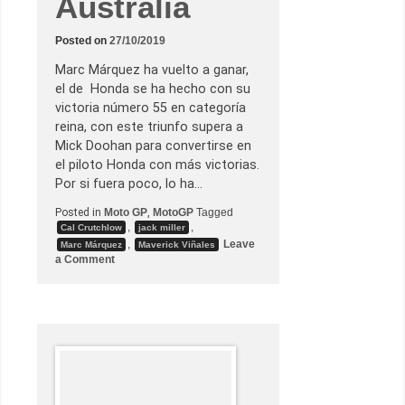
Australia
ó
n
d
Posted on
27/10/2019
e
p
o
Marc Márquez ha vuelto a ganar,
l
el de Honda se ha hecho con su
e
s
victoria número 55 en categoría
e
reina, con este triunfo supera a
n
C
Mick Doohan para convertirse en
h
el piloto Honda con más victorias.
e
s
Por si fuera poco, lo ha…
t
e
Posted in
Moto GP
,
MotoGP
Tagged
,
,
Cal Crutchlow
jack miller
,
Leave
Marc Márquez
Maverick Viñales
o
a Comment
n
M
a
r
c
M
á
r
q
u
e