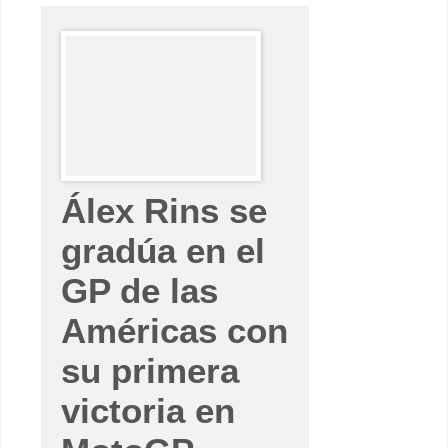
o
M
á
r
q
u
e
z
s
e
h
a
c
e
c
Álex Rins se
o
n
s
gradúa en el
u
p
GP de las
o
l
e
Américas con
5
5
d
su primera
e
M
o
victoria en
t
o
G
P