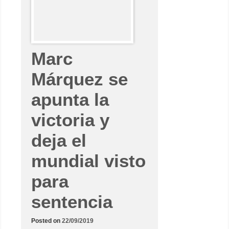
z
s
a
c
a
a
M
Marc
a
v
e
Márquez se
r
i
c
apunta la
k
V
i
victoria y
ñ
a
l
deja el
e
s
d
mundial visto
e
s
para
u
s
c
sentencia
a
s
i
l
Posted on
22/09/2019
l