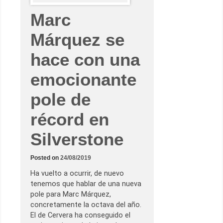
n
t
Marc
a
l
a
Márquez se
v
i
hace con una
c
t
o
emocionante
r
i
a
pole de
y
d
e
récord en
j
a
e
Silverstone
l
m
u
Posted on
24/08/2019
n
d
i
Ha vuelto a ocurrir, de nuevo
a
tenemos que hablar de una nueva
l
v
pole para Marc Márquez,
i
concretamente la octava del año.
s
t
El de Cervera ha conseguido el
o