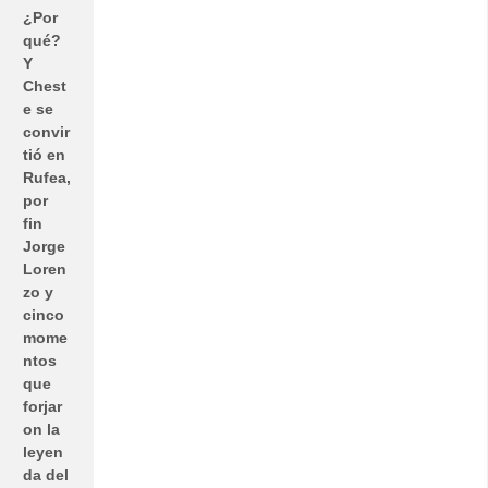
¿Por
qué?
Y
Chest
e se
convir
tió en
Rufea,
por
fin
Jorge
Loren
zo y
cinco
mome
ntos
que
forjar
on la
leyen
da del