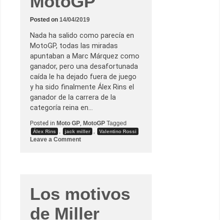
MotoGP
b
a
Posted on
14/04/2019
j
o
l
Nada ha salido como parecía en
a
MotoGP, todas las miradas
l
l
apuntaban a Marc Márquez como
u
ganador, pero una desafortunada
v
i
caída le ha dejado fuera de juego
a
y ha sido finalmente Álex Rins el
e
n
ganador de la carrera de la
L
categoría reina en…
e
M
Posted in
Moto GP
,
MotoGP
Tagged
a
n
,
,
Álex Rins
jack miller
Valentino Rossi
s
o
Leave a Comment
n
Á
l
e
x
R
i
Los motivos
n
s
de Miller
s
e