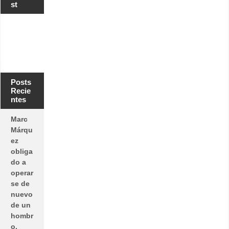
st
Posts
Recie
ntes
Marc
Márqu
ez
obliga
do a
operar
se de
nuevo
de un
hombr
o.