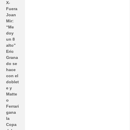
X-
Fuera
Joan
Mir:
“Me
doy
un 8
alto”
Eric
Grana
do se
hace
con el
doblet
e y
Matte
o
Ferrari
gana
la
Copa