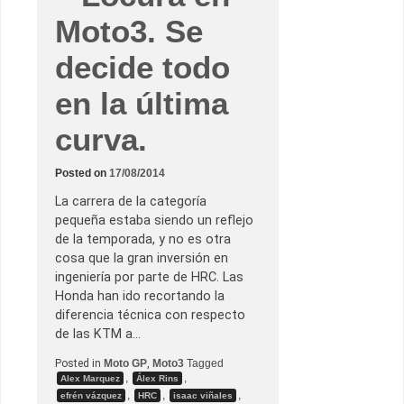
i
d
m
e
Moto3. Se
e
M
r
i
a
decide todo
l
v
l
i
e
c
en la última
r
t
o
curva.
r
i
a
e
Posted on
17/08/2014
n
M
La carrera de la categoría
o
t
pequeña estaba siendo un reflejo
o
de la temporada, y no es otra
G
P
cosa que la gran inversión en
ingeniería por parte de HRC. Las
Honda han ido recortando la
diferencia técnica con respecto
de las KTM a…
Posted in
Moto GP
,
Moto3
Tagged
,
,
Alex Marquez
Álex Rins
,
,
,
efrén vázquez
HRC
isaac viñales