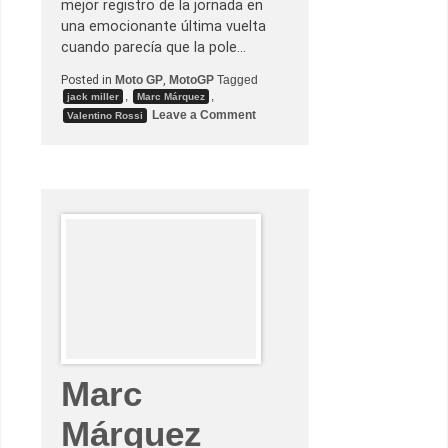
mejor registro de la jornada en
p
a
una emocionante última vuelta
r
cuando parecía que la pole…
a
s
Posted in
Moto GP
,
MotoGP
Tagged
e
n
,
,
jack miller
Marc Márquez
t
o
Leave a Comment
Valentino Rossi
e
n
n
M
c
a
i
r
a
c
M
á
r
q
u
e
z
s
e
h
a
c
e
c
Marc
o
n
u
Márquez
n
a