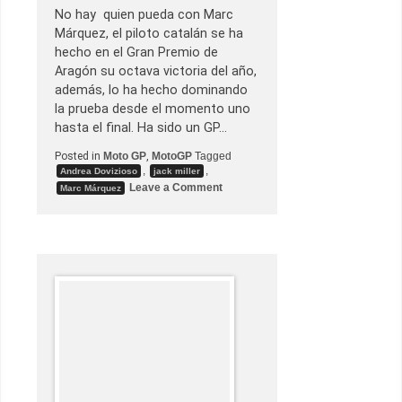
a
No hay quien pueda con Marc
s
y
Márquez, el piloto catalán se ha
g
hecho en el Gran Premio de
a
n
Aragón su octava victoria del año,
a
además, lo ha hecho dominando
e
n
la prueba desde el momento uno
A
hasta el final. Ha sido un GP…
u
s
Posted in
Moto GP
,
MotoGP
Tagged
t
r
,
,
Andrea Dovizioso
jack miller
a
o
Leave a Comment
Marc Márquez
l
n
i
M
a
a
r
c
M
á
r
q
u
e
z
s
e
a
p
u