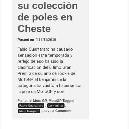
su colección
d
e
s
de poles en
p
e
d
Cheste
i
d
a
d
Posted on
16/11/2019
e
J
Fabio Quartararo ha causado
o
r
sensación esta temporada y
g
reflejo de eso ha sido la
e
L
clasificación del último Gran
o
Premio de su año de rookie de
r
e
MotoGP. El benjamín de la
n
categoría ha vuelto a hacerse con
z
o
la pole de MotoGP y con…
e
n
Posted in
Moto GP
,
MotoGP
Tagged
V
,
,
Fabio Quartararo
jack miller
a
o
Leave a Comment
l
Marc Márquez
n
e
F
n
a
c
b
i