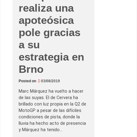
realiza una
e
m
o
apoteósica
c
i
o
pole gracias
n
a
n
a su
t
e
p
estrategia en
o
l
e
Brno
d
e
r
Posted on
03/08/2019
é
c
o
Marc Márquez ha vuelto a hacer
r
de las suyas. El de Cervera ha
d
e
brillado con luz propia en la Q2 de
n
MotoGP a pesar de las difíciles
S
i
condiciones de pista, donde la
l
lluvia ha hecho acto de presencia
v
e
y Márquez ha tenido…
r
s