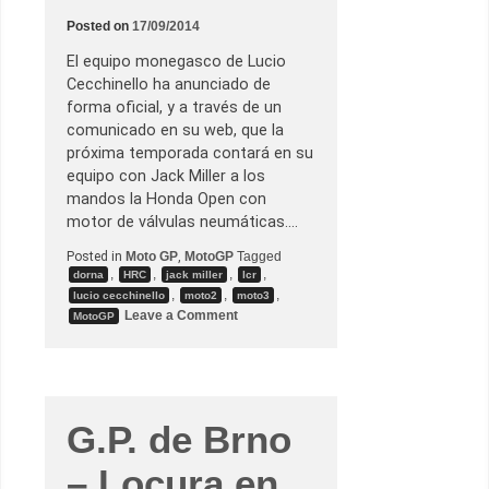
g
r
Posted on
17/09/2014
a
d
El equipo monegasco de Lucio
ú
a
Cecchinello ha anunciado de
e
forma oficial, y a través de un
n
e
comunicado en su web, que la
l
próxima temporada contará en su
G
P
equipo con Jack Miller a los
d
mandos la Honda Open con
e
l
motor de válvulas neumáticas.…
a
s
Posted in
Moto GP
,
MotoGP
Tagged
A
,
,
,
,
dorna
HRC
jack miller
lcr
m
é
,
,
,
lucio cecchinello
moto2
moto3
r
o
Leave a Comment
MotoGP
i
n
c
L
a
o
s
s
c
m
o
o
n
t
G.P. de Brno
s
i
u
v
p
o
– Locura en
r
s