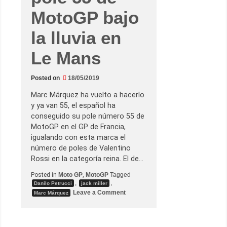
i
MotoGP bajo
c
a
p
la lluvia en
o
l
e
Le Mans
g
r
a
c
Posted on
18/05/2019
i
a
Marc Márquez ha vuelto a hacerlo
s
y ya van 55, el español ha
a
s
conseguido su pole número 55 de
u
MotoGP en el GP de Francia,
e
s
igualando con esta marca el
t
número de poles de Valentino
r
a
Rossi en la categoría reina. El de…
t
e
Posted in
Moto GP
,
MotoGP
Tagged
g
,
,
i
Danilo Petrucci
jack miller
a
o
Leave a Comment
Marc Márquez
e
n
n
M
B
a
r
r
n
c