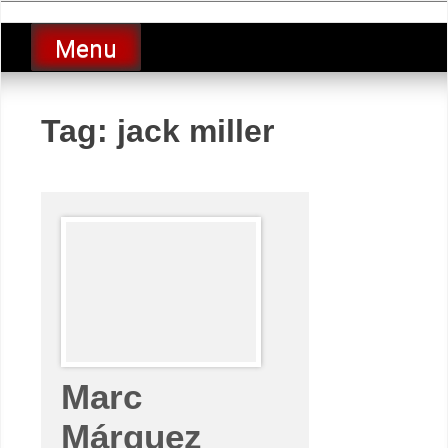
Skip
luciolopezgp
to
Lucio Lopez GP
Menu
content
Tag:
jack miller
Marc
Márquez