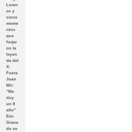
Loren
zo y
cinco
mome
ntos
que
forjar
on la
leyen
da del
X-
Fuera
Joan
Mir:
“Me
doy
un 8
alto”
Eric
Grana
do se