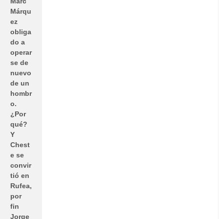
Marc
Márqu
ez
obliga
do a
operar
se de
nuevo
de un
hombr
o.
¿Por
qué?
Y
Chest
e se
convir
tió en
Rufea,
por
fin
Jorge