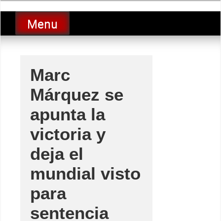
Skip
luciolopezgp
to
Lucio Lopez GP
Menu
content
Marc
Márquez se
apunta la
victoria y
deja el
mundial visto
para
sentencia