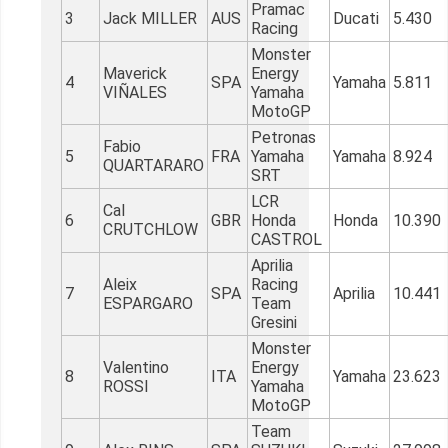
Pramac
3
Jack MILLER
AUS
Ducati
5.430
Racing
Monster
Maverick
Energy
4
SPA
Yamaha
5.811
VIÑALES
Yamaha
MotoGP
Petronas
Fabio
5
FRA
Yamaha
Yamaha
8.924
QUARTARARO
SRT
LCR
Cal
6
GBR
Honda
Honda
10.390
CRUTCHLOW
CASTROL
Aprilia
Aleix
Racing
7
SPA
Aprilia
10.441
ESPARGARO
Team
Gresini
Monster
Valentino
Energy
8
ITA
Yamaha
23.623
ROSSI
Yamaha
MotoGP
Team