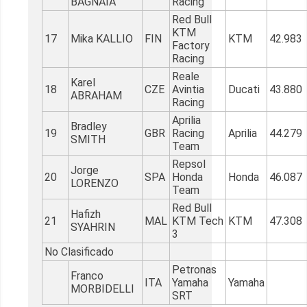
BAGNAIA
Racing
Red Bull
KTM
17
Mika KALLIO
FIN
KTM
42.983
Factory
Racing
Reale
Karel
18
CZE
Avintia
Ducati
43.880
ABRAHAM
Racing
Aprilia
Bradley
19
GBR
Racing
Aprilia
44.279
SMITH
Team
Repsol
Jorge
20
SPA
Honda
Honda
46.087
LORENZO
Team
Red Bull
Hafizh
21
MAL
KTM Tech
KTM
47.308
SYAHRIN
3
No Clasificado
Petronas
Franco
ITA
Yamaha
Yamaha
MORBIDELLI
SRT