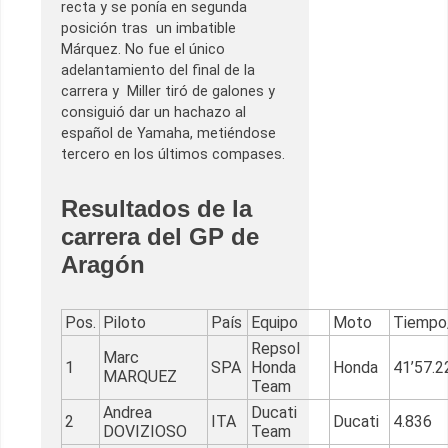
recta y se ponía en segunda
posición tras un imbatible
Márquez. No fue el único
adelantamiento del final de la
carrera y Miller tiró de galones y
consiguió dar un hachazo al
español de Yamaha, metiéndose
tercero en los últimos compases.
Resultados de la
carrera del GP de
Aragón
Pos.
Piloto
País
Equipo
Moto
Tiempo/
Repsol
Marc
1
SPA
Honda
Honda
41’57.2
MARQUEZ
Team
Andrea
Ducati
2
ITA
Ducati
4.836
DOVIZIOSO
Team