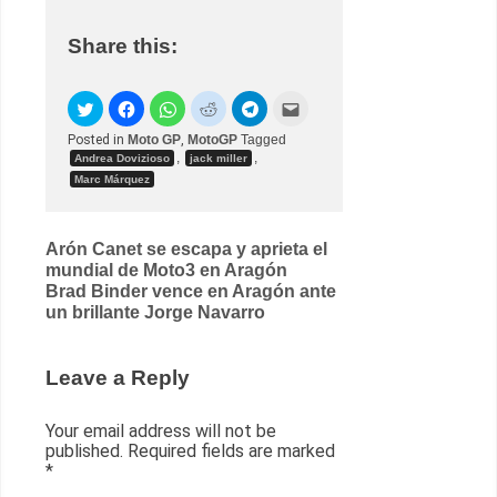
Share this:
Posted in
Moto GP
,
MotoGP
Tagged
,
,
Andrea Dovizioso
jack miller
Marc Márquez
Post
Arón Canet se escapa y aprieta el
mundial de Moto3 en Aragón
navigation
Brad Binder vence en Aragón ante
un brillante Jorge Navarro
Leave a Reply
Your email address will not be
published.
Required fields are marked
*