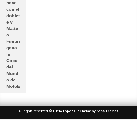
hace
con el
doblet
e y
Matte
o
Ferrari
gana
la
Copa
del
Mund
o de
MotoE
All rights reserved © Lucio Lopez GP
Theme by Seos Themes