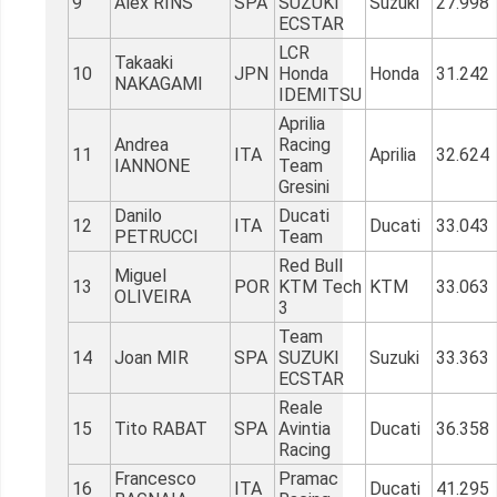
9
Alex RINS
SPA
SUZUKI
Suzuki
27.998
ECSTAR
LCR
Takaaki
10
JPN
Honda
Honda
31.242
NAKAGAMI
IDEMITSU
Aprilia
Andrea
Racing
11
ITA
Aprilia
32.624
IANNONE
Team
Gresini
Danilo
Ducati
12
ITA
Ducati
33.043
PETRUCCI
Team
Red Bull
Miguel
13
POR
KTM Tech
KTM
33.063
OLIVEIRA
3
Team
14
Joan MIR
SPA
SUZUKI
Suzuki
33.363
ECSTAR
Reale
15
Tito RABAT
SPA
Avintia
Ducati
36.358
Racing
Francesco
Pramac
16
ITA
Ducati
41.295