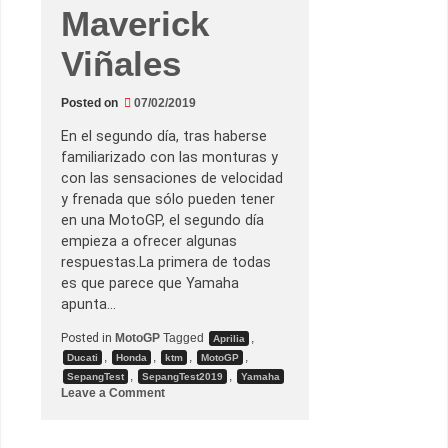
,
Maverick
s
i
n
Viñales
m
u
c
Posted on
07/02/2019
h
o
é
En el segundo día, tras haberse
x
familiarizado con las monturas y
i
t
con las sensaciones de velocidad
o
y frenada que sólo pueden tener
en una MotoGP, el segundo día
empieza a ofrecer algunas
respuestas.La primera de todas
es que parece que Yamaha
apunta…
Posted in
MotoGP
Tagged
,
Aprilia
,
,
,
,
Ducati
Honda
ktm
MotoGP
,
,
SepangTest
SepangTest2019
Yamaha
o
Leave a Comment
n
L
o