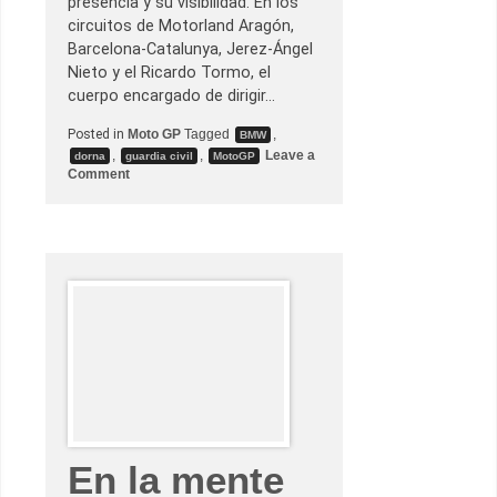
presencia y su visibilidad. En los
circuitos de Motorland Aragón,
Barcelona-Catalunya, Jerez-Ángel
Nieto y el Ricardo Tormo, el
cuerpo encargado de dirigir…
Posted in
Moto GP
Tagged
,
BMW
,
,
Leave a
dorna
guardia civil
MotoGP
o
Comment
n
L
a
G
u
a
r
d
i
a
C
i
v
i
l
s
e
s
En la mente
u
b