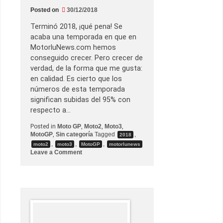
c
Posted on
30/12/2018
o
n
Terminó 2018, ¡qué pena! Se
D
a
acaba una temporada en que en
v
MotorluNews.com hemos
i
d
conseguido crecer. Pero crecer de
e
verdad, de la forma que me gusta:
T
a
en calidad. Es cierto que los
r
números de esta temporada
d
o
significan subidas del 95% con
z
respecto a…
z
i
p
Posted in
Moto GP
,
Moto2
,
Moto3
,
a
MotoGP
,
Sin categoría
Tagged
,
2018
r
,
,
,
moto2
moto3
MotoGP
motorlunews
a
o
Leave a Comment
e
n
n
A
t
d
e
i
n
ó
d
s
e
,
r
2
e
0
l
1
‘