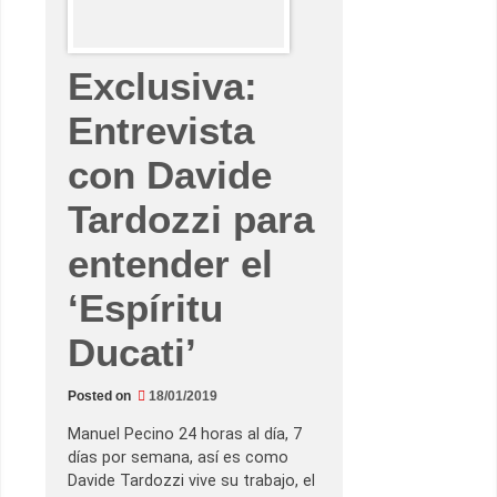
s
d
e
l
a
Exclusiva:
n
u
e
Entrevista
v
a
con Davide
D
u
c
Tardozzi para
a
t
i
entender el
2
0
1
‘Espíritu
9
Ducati’
Posted on
18/01/2019
Manuel Pecino 24 horas al día, 7
días por semana, así es como
Davide Tardozzi vive su trabajo, el