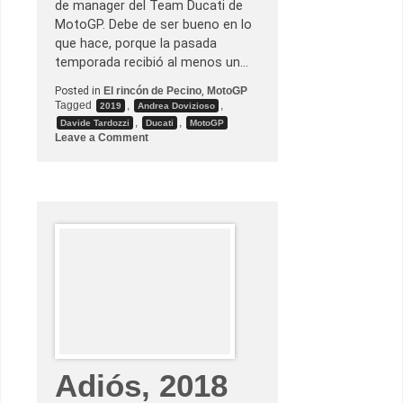
de manager del Team Ducati de
MotoGP. Debe de ser bueno en lo
que hace, porque la pasada
temporada recibió al menos un…
Posted in
El rincón de Pecino
,
MotoGP
Tagged
,
,
2019
Andrea Dovizioso
,
,
Davide Tardozzi
Ducati
MotoGP
o
Leave a Comment
n
E
x
c
l
u
s
i
v
a
:
E
n
t
r
e
v
i
Adiós, 2018
s
t
a