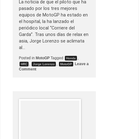
e
La noticia de que el piloto que ha
t
pasado por los tres mejores
r
a
equipos de MotoGP ha estado en
s
el hospital, la ha lanzado el
u
n
periódico local “Corriere del
a
Garda”. Tras unos días de relax en
v
a
asia, Jorge Lorenzo se aclimata
s
al…
a
l
l
Posted in
MotoGP
Tagged
,
Honda
a
,
,
Leave a
HRC
Jorge Lorenzo
MotoGP
d
o
Comment
o
n
r
J
M
o
a
r
v
g
e
e
r
L
i
o
c
r
k
e
V
n
i
z
ñ
o
a
e
l
n
e
e