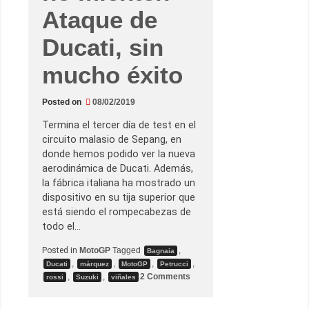
Ataque de
Ducati, sin
mucho éxito
Posted on
08/02/2019
Termina el tercer día de test en el
circuito malasio de Sepang, en
donde hemos podido ver la nueva
aerodinámica de Ducati. Además,
la fábrica italiana ha mostrado un
dispositivo en su tija superior que
está siendo el rompecabezas de
todo el…
Posted in
MotoGP
Tagged
,
Bagnaia
,
,
,
,
Ducati
márquez
MotoGP
Petrucci
o
,
,
2 Comments
rossi
Suzuki
viñales
n
L
o