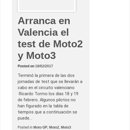
e
i
m
p
Arranca en
o
n
e
Valencia el
a
A
r
test de Moto2
ó
n
C
y Moto3
a
n
e
Posted on
18/02/2017
t
y
J
Terminó la primera de las dos
o
jornadas de test que se llevarán a
r
g
cabo en el circuito valenciano
e
Ricardo Tormo los días 18 y 19
M
a
de febrero. Algunos pilotos no
r
han figurado en la tabla de
t
í
tiempos que a continuación se
n
puede…
Posted in
Moto GP
,
Moto2
,
Moto3