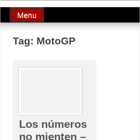
Skip
luciolopezgp
to
Lucio Lopez GP
Menu
content
Tag:
MotoGP
Los números
no mienten –