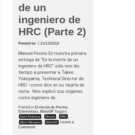
i
de un
r
á
e
ingeniero de
n
l
o
HRC (Parte 2)
s
B
M
W
Posted on
21/12/2018
d
e
Manuel Pecino En nuestra primera
M
entrega de “En la mente de un
o
t
ingeniero de HRC” sólo nos dio
o
tiempo a presentar a Takeo
G
P
Yokoyama, Technical Director de
HRC –como dice en su tarjeta de
visita-. Nos explicó sus orígenes
como ingeniero de…
Posted in
El rincón de Pecino
,
Entrevistas
,
MotoGP
Tagged
,
,
,
Dani Pedrosa
Ducati
HRC
,
Leave a
Marc Márquez
MotoGP
o
Comment
n