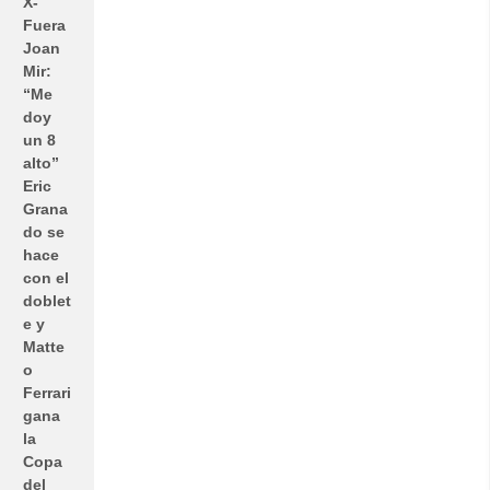
X-
Fuera
Joan
Mir:
“Me
doy
un 8
alto”
Eric
Grana
do se
hace
con el
doblet
e y
Matte
o
Ferrari
gana
la
Copa
del