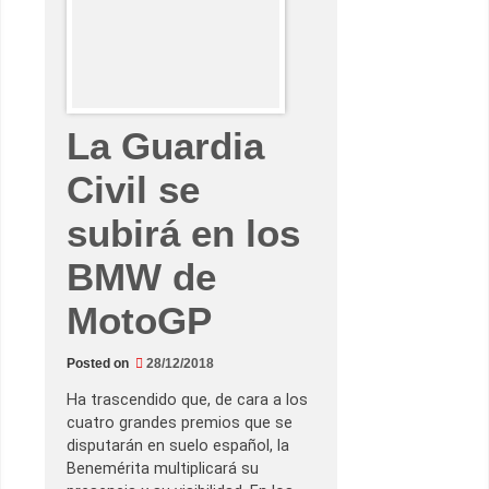
8
E
s
p
í
r
i
t
u
La Guardia
D
u
c
Civil se
a
t
i
subirá en los
’
BMW de
MotoGP
Posted on
28/12/2018
Ha trascendido que, de cara a los
cuatro grandes premios que se
disputarán en suelo español, la
Benemérita multiplicará su