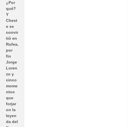
¿Por
qué?
Y
Chest
e se
convir
tió en
Rufea,
por
fin
Jorge
Loren
zo y
cinco
mome
ntos
que
forjar
on la
leyen
da del