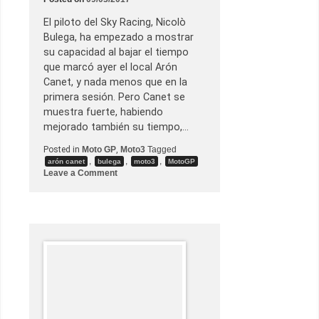
e
2
)
El piloto del Sky Racing, Nicolò
Bulega, ha empezado a mostrar
su capacidad al bajar el tiempo
que marcó ayer el local Arón
Canet, y nada menos que en la
primera sesión. Pero Canet se
muestra fuerte, habiendo
mejorado también su tiempo,…
Posted in
Moto GP
,
Moto3
Tagged
,
,
,
arón canet
bulega
moto3
MotoGP
o
Leave a Comment
n
N
i
c
o
l
ò
B
u
l
e
g
a
s