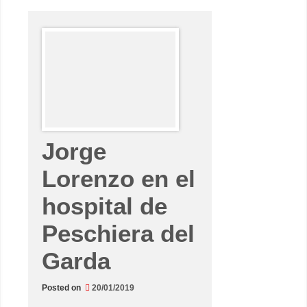
s
n
ú
m
e
r
o
s
n
o
m
i
e
n
t
Jorge
e
n
–
Lorenzo en el
T
i
t
hospital de
o
R
a
Peschiera del
b
a
t
Garda
e
m
e
Posted on
20/01/2019
r
g