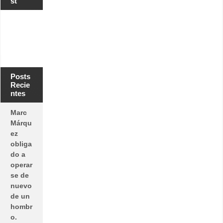
st
Posts
Recie
ntes
Marc
Márqu
ez
obliga
do a
operar
se de
nuevo
de un
hombr
o.