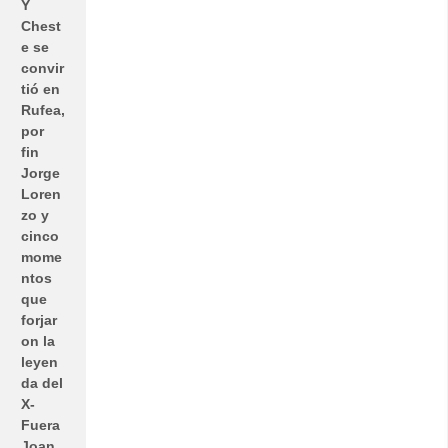
Y
Chest
e se
convir
tió en
Rufea,
por
fin
Jorge
Loren
zo y
cinco
mome
ntos
que
forjar
on la
leyen
da del
X-
Fuera
Joan