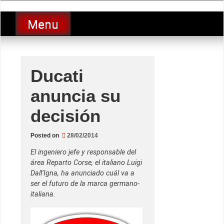
Skip
luciolopezgp
to
Lucio Lopez GP
Menu
content
Ducati
anuncia su
decisión
Posted on
28/02/2014
El ingeniero jefe y responsable del
área Reparto Corse, el italiano Luigi
Dall’Igna, ha anunciado cuál va a
ser el futuro de la marca germano-
italiana.