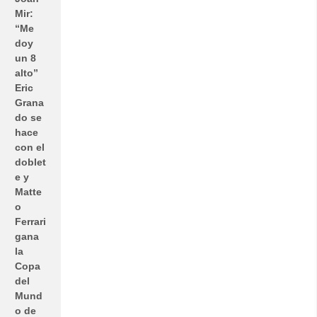
Mir:
“Me
doy
un 8
alto”
Eric
Grana
do se
hace
con el
doblet
e y
Matte
o
Ferrari
gana
la
Copa
del
Mund
o de