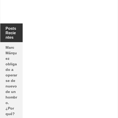
Posts
Recie
ntes
Marc
Márqu
ez
obliga
do a
operar
se de
nuevo
de un
hombr
o.
¿Por
qué?