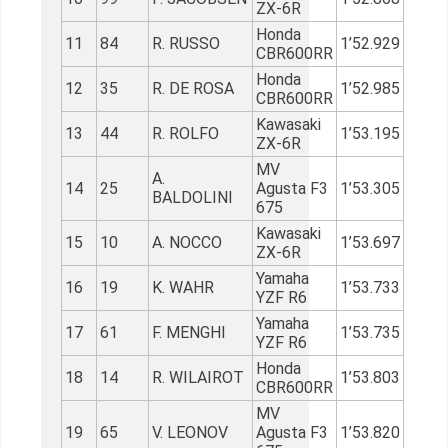
ZX-6R
Honda
11
84
R. RUSSO
1’52.929
CBR600RR
Honda
12
35
R. DE ROSA
1’52.985
CBR600RR
Kawasaki
13
44
R. ROLFO
1’53.195
ZX-6R
MV
A.
14
25
Agusta F3
1’53.305
BALDOLINI
675
Kawasaki
15
10
A. NOCCO
1’53.697
ZX-6R
Yamaha
16
19
K. WAHR
1’53.733
YZF R6
Yamaha
17
61
F. MENGHI
1’53.735
YZF R6
Honda
18
14
R. WILAIROT
1’53.803
CBR600RR
MV
19
65
V. LEONOV
Agusta F3
1’53.820