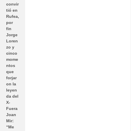
convir
tió en
Rufea,
por
fin
Jorge
Loren
zo y
cinco
mome
ntos
que
forjar
on la
leyen
da del
X-
Fuera
Joan
Mir:
“Me