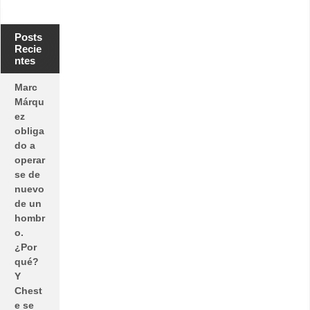
Posts
Recie
ntes
Marc
Márqu
ez
obliga
do a
operar
se de
nuevo
de un
hombr
o.
¿Por
qué?
Y
Chest
e se