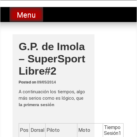
Skip
luciolopezgp
to
Lucio Lopez GP
Menu
content
G.P. de Imola
– SuperSport
Libre#2
Posted on
09/05/2014
A continuación los tiempos, algo
más serios como es lógico, que
la primera sesión
Tiempo
Pos
Dorsal
Piloto
Moto
Sesión1