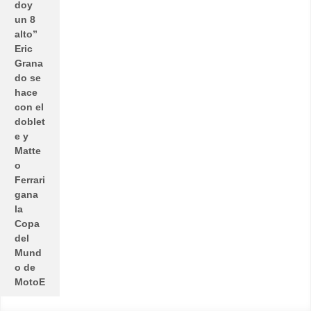
doy
un 8
alto”
Eric
Grana
do se
hace
con el
doblet
e y
Matte
o
Ferrari
gana
la
Copa
del
Mund
o de
MotoE