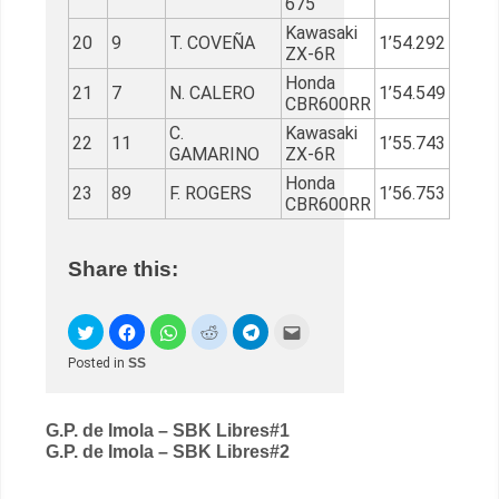
675
Kawasaki
20
9
T. COVEÑA
1’54.292
ZX-6R
Honda
21
7
N. CALERO
1’54.549
CBR600RR
C.
Kawasaki
22
11
1’55.743
GAMARINO
ZX-6R
Honda
23
89
F. ROGERS
1’56.753
CBR600RR
Share this:
Posted in
SS
Post
G.P. de Imola – SBK Libres#1
G.P. de Imola – SBK Libres#2
navigation