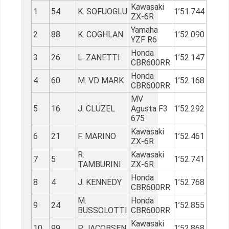
Kawasaki
1
54
K. SOFUOGLU
1’51.744
ZX-6R
Yamaha
2
88
K. COGHLAN
1’52.090
YZF R6
Honda
3
26
L. ZANETTI
1’52.147
CBR600RR
Honda
4
60
M. VD MARK
1’52.168
CBR600RR
MV
5
16
J. CLUZEL
Agusta F3
1’52.292
675
Kawasaki
6
21
F. MARINO
1’52.461
ZX-6R
R.
Kawasaki
7
5
1’52.741
TAMBURINI
ZX-6R
Honda
8
4
J. KENNEDY
1’52.768
CBR600RR
M.
Honda
9
24
1’52.855
BUSSOLOTTI
CBR600RR
Kawasaki
10
99
P. JACOBSEN
1’52.868