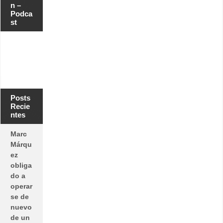
n –
Podca
st
Posts
Recie
ntes
Marc
Márqu
ez
obliga
do a
operar
se de
nuevo
de un