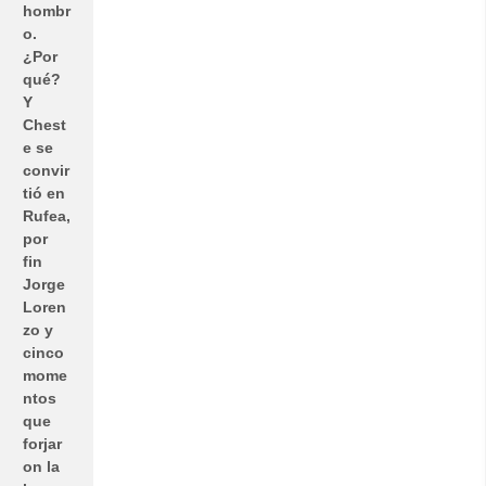
hombr
o.
¿Por
qué?
Y
Chest
e se
convir
tió en
Rufea,
por
fin
Jorge
Loren
zo y
cinco
mome
ntos
que
forjar
on la