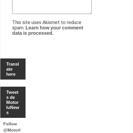
This site uses Akismet to reduce
spam.
Learn how your comment
data is processed.
Transl
ate
here
Tweet
s de
Motor
luNew
s
Follow
@Motorl