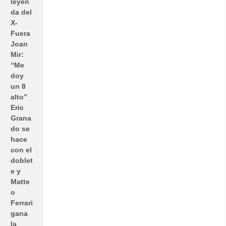
leyen
da del
X-
Fuera
Joan
Mir:
“Me
doy
un 8
alto”
Eric
Grana
do se
hace
con el
doblet
e y
Matte
o
Ferrari
gana
la