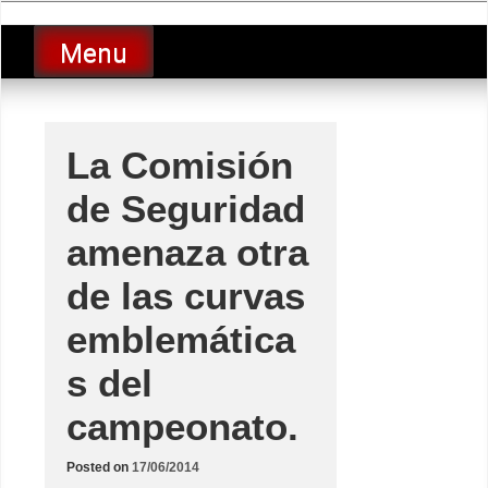
Skip
luciolopezgp
to
Lucio Lopez GP
Menu
content
La Comisión
de Seguridad
amenaza otra
de las curvas
emblemática
s del
campeonato.
Posted on
17/06/2014