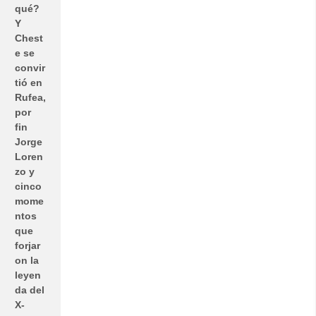
qué?
Y
Chest
e se
convir
tió en
Rufea,
por
fin
Jorge
Loren
zo y
cinco
mome
ntos
que
forjar
on la
leyen
da del
X-