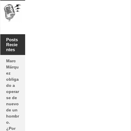
Posts
Recie
ntes
Marc
Márqu
ez
obliga
do a
operar
se de
nuevo
de un
hombr
o.
¿Por