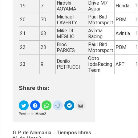
Hiroshi
Drive M7
19
7
Honda
1
AOYAMA
Aspar
Michael
Paul Bird
20
70
PBM
1
LAVERTY
Motorsport
Mike DI
Avintia
21
63
Avintia
1
MEGLIO
Racing
Broc
Paul Bird
22
23
PBM
1
PARKES
Motorsport
Octo
Danilo
23
9
IodaRacing
ART
1
PETRUCCI
Team
Share this:
Posted in
Moto2
Post
G.P. de Alemania – Tiempos libres