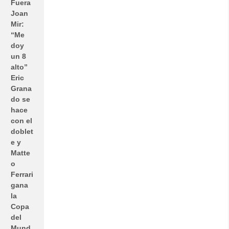
Fuera
Joan
Mir:
“Me
doy
un 8
alto”
Eric
Grana
do se
hace
con el
doblet
e y
Matte
o
Ferrari
gana
la
Copa
del
Mund