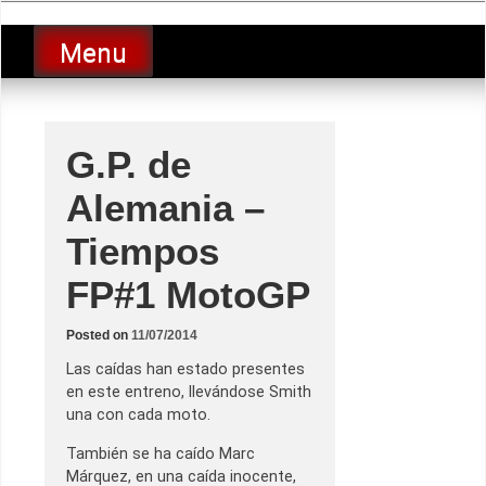
Skip
luciolopezgp
to
Lucio Lopez GP
Menu
content
G.P. de
Alemania –
Tiempos
FP#1 MotoGP
Posted on
11/07/2014
Las caídas han estado presentes
en este entreno, llevándose Smith
una con cada moto.
También se ha caído Marc
Márquez, en una caída inocente,