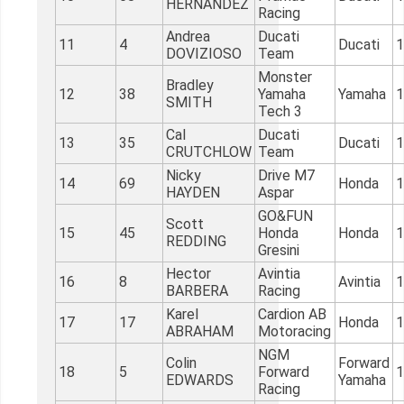
HERNANDEZ
Racing
Andrea
Ducati
11
4
Ducati
1
DOVIZIOSO
Team
Monster
Bradley
12
38
Yamaha
Yamaha
1
SMITH
Tech 3
Cal
Ducati
13
35
Ducati
1
CRUTCHLOW
Team
Nicky
Drive M7
14
69
Honda
1
HAYDEN
Aspar
GO&FUN
Scott
15
45
Honda
Honda
1
REDDING
Gresini
Hector
Avintia
16
8
Avintia
1
BARBERA
Racing
Karel
Cardion AB
17
17
Honda
1
ABRAHAM
Motoracing
NGM
Colin
Forward
18
5
Forward
1
EDWARDS
Yamaha
Racing