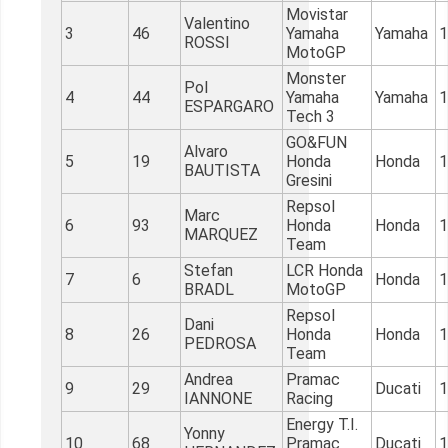
Movistar
Valentino
3
46
Yamaha
Yamaha
1
ROSSI
MotoGP
Monster
Pol
4
44
Yamaha
Yamaha
1
ESPARGARO
Tech 3
GO&FUN
Alvaro
5
19
Honda
Honda
1
BAUTISTA
Gresini
Repsol
Marc
6
93
Honda
Honda
1
MARQUEZ
Team
Stefan
LCR Honda
7
6
Honda
1
BRADL
MotoGP
Repsol
Dani
8
26
Honda
Honda
1
PEDROSA
Team
Andrea
Pramac
9
29
Ducati
1
IANNONE
Racing
Energy T.I.
Yonny
10
68
Pramac
Ducati
1