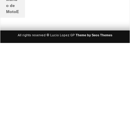
o de
MotoE
All rights reserved © Lucio Lopez GP
Theme by Seos Themes