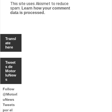
This site uses Akismet to reduce
spam.
Learn how your comment
data is processed.
Transl
ate
here
Tweet
s de
Motor
luNew
s
Follow
@Motorl
uNews
Tweets
por el