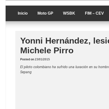
Skip
luciolopezgp
to
Lucio Lopez G
content
Inicio
Moto GP
WSBK
FIM – CEV
Yonni Hernández, lesi
Michele Pirro
Posted on
23/01/2015
El piloto colombiano ha sufrido una luxación en su hombro 
Sepang