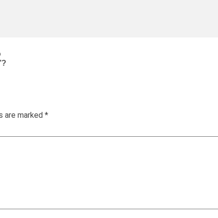
o
’?
ds are marked
*