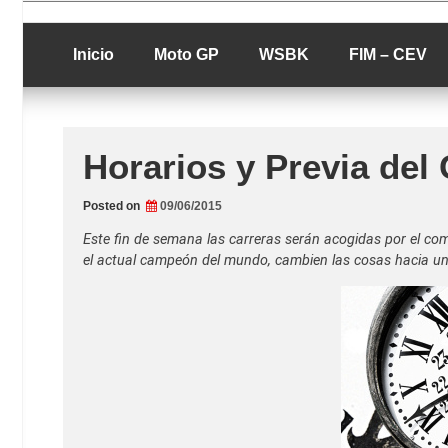
Skip
luciolopezgp
to
Lucio Lopez G
content
Inicio
Moto GP
WSBK
FIM – CEV
Horarios y Previa del
Posted on
09/06/2015
Este fin de semana las carreras serán acogidas por el co
el actual campeón del mundo, cambien las cosas hacia un