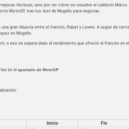
s mejoras técnicas, sino por ver cómo se resuelve el culebrón Marco
oyecto MotoGP, tras los test de Mugello para negociar,
 una gran disputa entre el francés, Rabat y Lowes. A seguir de cerc
rquez en Mugello.
t, o eso se espera dado el rendimiento que ofreció el francés en e
stas en el
apartado de MotoGP
lización:
Inicio
Fin