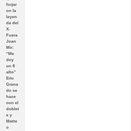
forjar
on la
leyen
da del
X-
Fuera
Joan
Mir:
“Me
doy
un 8
alto”
Eric
Grana
do se
hace
con el
doblet
e y
Matte
o