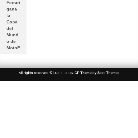
Ferrari
gana
la
Copa
del
Mund
o de
MotoE
All rights reserved © Lucio Lopez GP
Theme by Seos Themes