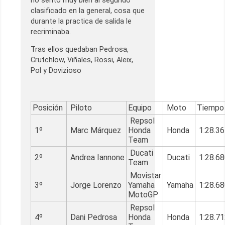
no sentó muy bien al segundo
clasificado en la general, cosa que
durante la practica de salida le
recriminaba.
Tras ellos quedaban Pedrosa,
Crutchlow, Viñales, Rossi, Aleix,
Pol y Dovizioso
Posición
Piloto
Equipo
Moto
Tiemp
Repsol
1º
Marc Márquez
Honda
Honda
1:28.36
Team
Ducati
2º
Andrea Iannone
Ducati
1:28.68
Team
Movistar
3º
Jorge Lorenzo
Yamaha
Yamaha
1:28.68
MotoGP
Repsol
4º
Dani Pedrosa
Honda
Honda
1:28.71