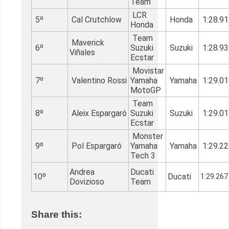
Team
LCR
5º
Cal Crutchlow
Honda
1:28.91
Honda
Team
Maverick
6º
Suzuki
Suzuki
1:28.93
Viñales
Ecstar
Movistar
7º
Valentino Rossi
Yamaha
Yamaha
1:29.01
MotoGP
Team
8º
Aleix Espargaró
Suzuki
Suzuki
1:29.01
Ecstar
Monster
9º
Pol Espargaró
Yamaha
Yamaha
1:29.22
Tech 3
Andrea
Ducati
10º
Ducati
1:29.267
Dovizioso
Team
Share this: