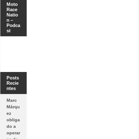
Moto
Race
Natio
n –
Podca
st
Posts
Recie
ntes
Marc
Márqu
ez
obliga
do a
operar