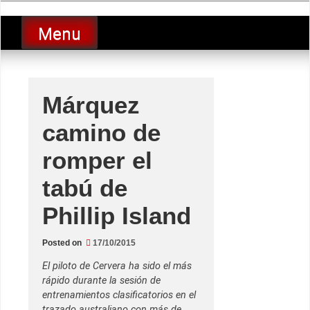
Skip
luciolopezgp
to
Lucio Lopez GP
Menu
content
Márquez
camino de
romper el
tabú de
Phillip Island
Posted on
17/10/2015
El piloto de Cervera ha sido el más
rápido durante la sesión de
entrenamientos clasificatorios en el
trazado australiano con más de