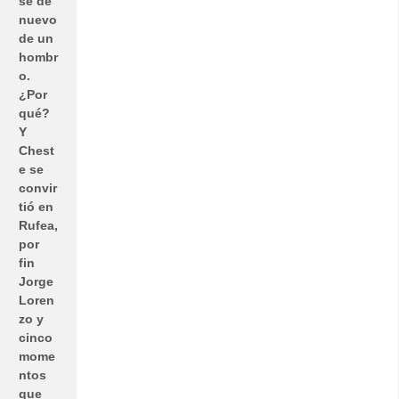
se de
nuevo
de un
hombr
o.
¿Por
qué?
Y
Chest
e se
convir
tió en
Rufea,
por
fin
Jorge
Loren
zo y
cinco
mome
ntos
que