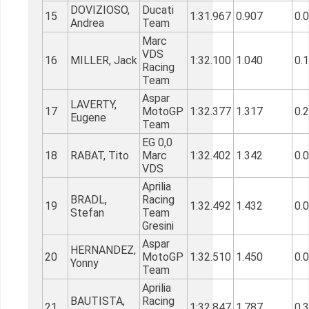
DOVIZIOSO,
Ducati
15
1:31.967
0.907
0.
Andrea
Team
Marc
VDS
16
MILLER, Jack
1:32.100
1.040
0.
Racing
Team
Aspar
LAVERTY,
17
MotoGP
1:32.377
1.317
0.
Eugene
Team
EG 0,0
18
RABAT, Tito
Marc
1:32.402
1.342
0.
VDS
Aprilia
BRADL,
Racing
19
1:32.492
1.432
0.
Stefan
Team
Gresini
Aspar
HERNANDEZ,
20
MotoGP
1:32.510
1.450
0.
Yonny
Team
Aprilia
BAUTISTA,
Racing
21
1:32.847
1.787
0.