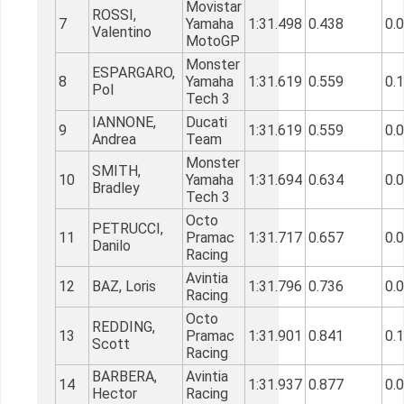
Movistar
ROSSI,
7
Yamaha
1:31.498
0.438
0.
Valentino
MotoGP
Monster
ESPARGARO,
8
Yamaha
1:31.619
0.559
0.
Pol
Tech 3
IANNONE,
Ducati
9
1:31.619
0.559
0.
Andrea
Team
Monster
SMITH,
10
Yamaha
1:31.694
0.634
0.
Bradley
Tech 3
Octo
PETRUCCI,
11
Pramac
1:31.717
0.657
0.
Danilo
Racing
Avintia
12
BAZ, Loris
1:31.796
0.736
0.
Racing
Octo
REDDING,
13
Pramac
1:31.901
0.841
0.
Scott
Racing
BARBERA,
Avintia
14
1:31.937
0.877
0.
Hector
Racing