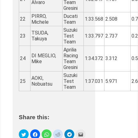
Alvaro
Team
Gresini
PIRRO,
Ducati
22
1:33.568
2.508
0.
Michele
Team
Suzuki
TSUDA,
23
Test
1:33.797
2.737
0.
Takuya
Team
Aprilia
DI MEGLIO,
Racing
24
1:34.372
3.312
0.
Mike
Team
Gresini
Suzuki
AOKI,
25
Test
1:37.031
5.971
2.
Nobuatsu
Team
Share this: