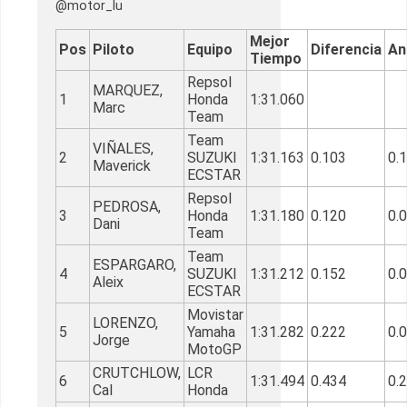
@motor_lu
Mejor
Pos
Piloto
Equipo
Diferencia
An
Tiempo
Repsol
MARQUEZ,
1
Honda
1:31.060
Marc
Team
Team
VIÑALES,
2
SUZUKI
1:31.163
0.103
0.
Maverick
ECSTAR
Repsol
PEDROSA,
3
Honda
1:31.180
0.120
0.
Dani
Team
Team
ESPARGARO,
4
SUZUKI
1:31.212
0.152
0.
Aleix
ECSTAR
Movistar
LORENZO,
5
Yamaha
1:31.282
0.222
0.
Jorge
MotoGP
CRUTCHLOW,
LCR
6
1:31.494
0.434
0.
Cal
Honda