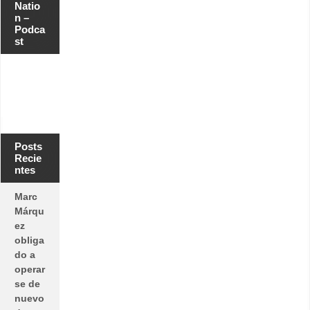
Natio
n –
Podca
st
Posts
Recie
ntes
Marc
Márqu
ez
obliga
do a
operar
se de
nuevo