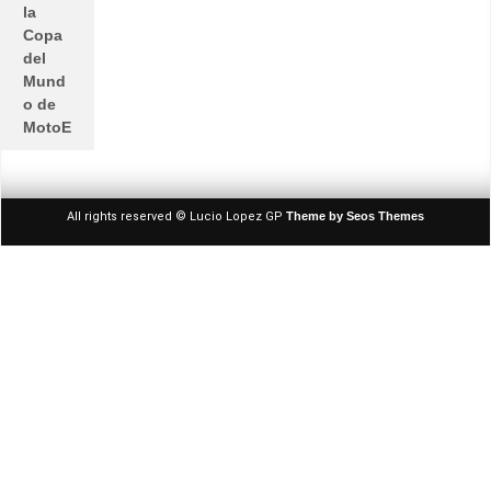
la
Copa
del
Mund
o de
MotoE
All rights reserved © Lucio Lopez GP
Theme by Seos Themes