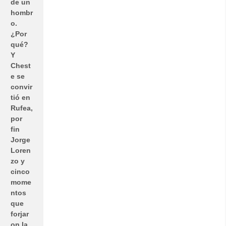
de un
hombr
o.
¿Por
qué?
Y
Chest
e se
convir
tió en
Rufea,
por
fin
Jorge
Loren
zo y
cinco
mome
ntos
que
forjar
on la