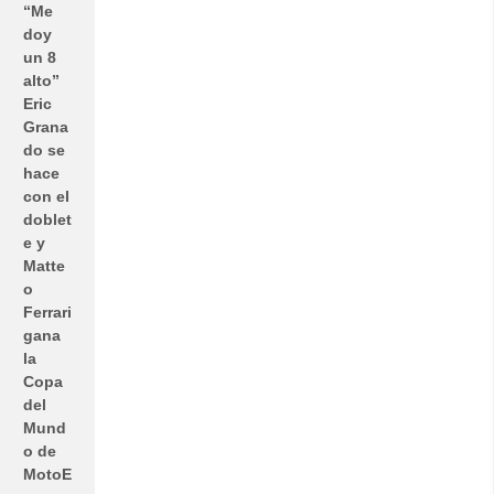
“Me
doy
un 8
alto”
Eric
Grana
do se
hace
con el
doblet
e y
Matte
o
Ferrari
gana
la
Copa
del
Mund
o de
MotoE