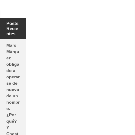
Posts
Recie
ntes
Marc
Márqu
ez
obliga
do a
operar
se de
nuevo
de un
hombr
o.
¿Por
qué?
Y
Chest