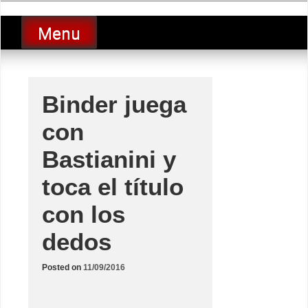
Skip
luciolopezgp
to
Lucio Lopez GP
Menu
content
Binder juega
con
Bastianini y
toca el título
con los
dedos
Posted on
11/09/2016