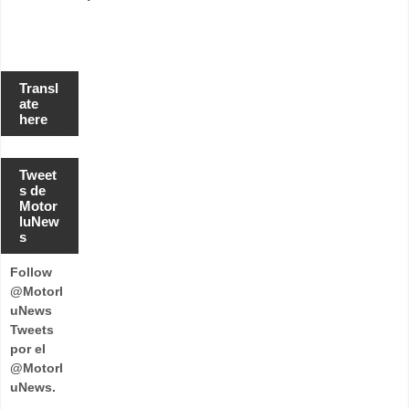
Transl
ate
here
Tweet
s de
Motor
luNew
s
Follow
@Motorl
uNews
Tweets
por el
@Motorl
uNews.