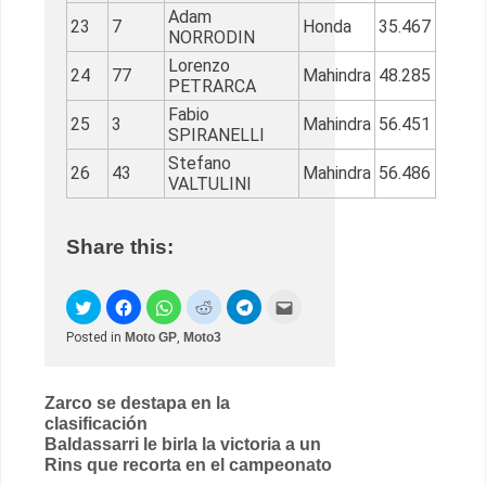
Adam
23
7
Honda
35.467
NORRODIN
Lorenzo
24
77
Mahindra
48.285
PETRARCA
Fabio
25
3
Mahindra
56.451
SPIRANELLI
Stefano
26
43
Mahindra
56.486
VALTULINI
Share this:
Posted in
Moto GP
,
Moto3
Post
Zarco se destapa en la
clasificación
navigation
Baldassarri le birla la victoria a un
Rins que recorta en el campeonato