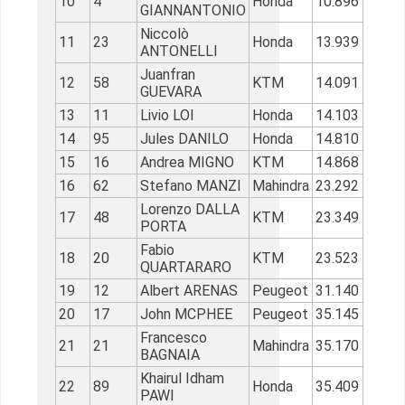
10
4
Honda
10.896
GIANNANTONIO
Niccolò
11
23
Honda
13.939
ANTONELLI
Juanfran
12
58
KTM
14.091
GUEVARA
13
11
Livio LOI
Honda
14.103
14
95
Jules DANILO
Honda
14.810
15
16
Andrea MIGNO
KTM
14.868
16
62
Stefano MANZI
Mahindra
23.292
Lorenzo DALLA
17
48
KTM
23.349
PORTA
Fabio
18
20
KTM
23.523
QUARTARARO
19
12
Albert ARENAS
Peugeot
31.140
20
17
John MCPHEE
Peugeot
35.145
Francesco
21
21
Mahindra
35.170
BAGNAIA
Khairul Idham
22
89
Honda
35.409
PAWI