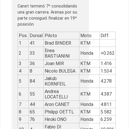
Canet terminó 7º consolidando
una gran carrera. Arenas por su
parte consiguió finalizar en 19º
posición.
Pos.
Dorsal
Piloto
Moto
Diff.
1
41
Brad BINDER
KTM
Enea
2
33
Honda
+0.262
BASTIANINI
3
36
Joan MIR
KTM
1.416
4
8
Nicolo BULEGA
KTM
1.534
Jakub
5
84
Honda
4.278
KORNFEIL
Andrea
6
55
KTM
4.387
LOCATELLI
7
44
Aron CANET
Honda
4.811
8
65
Philipp OETTL
KTM
5.582
9
76
Hiroki ONO
Honda
6.259
Fabio DI