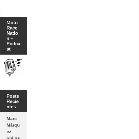
Moto
Race
Natio
n –
Podca
st
Posts
Recie
ntes
Marc
Márqu
ez
obliga