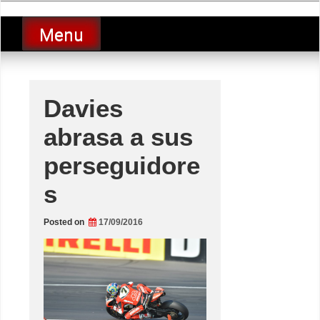
Skip
luciolopezgp
to
Lucio Lopez GP
Menu
content
Davies
abrasa a sus
perseguidore
s
Posted on
17/09/2016