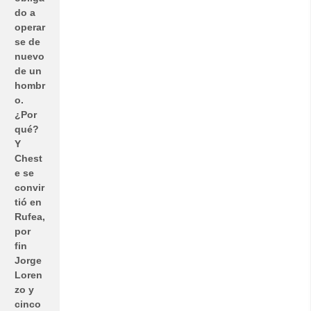
do a
operar
se de
nuevo
de un
hombr
o.
¿Por
qué?
Y
Chest
e se
convir
tió en
Rufea,
por
fin
Jorge
Loren
zo y
cinco