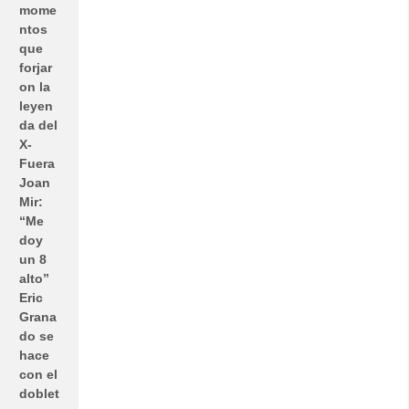
mome
ntos
que
forjar
on la
leyen
da del
X-
Fuera
Joan
Mir:
“Me
doy
un 8
alto”
Eric
Grana
do se
hace
con el
doblet